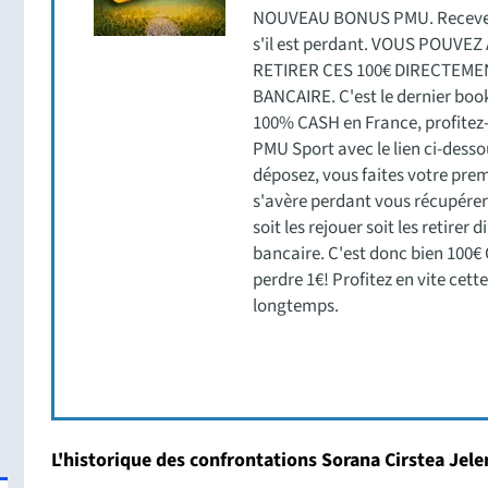
NOUVEAU BONUS PMU. Recevez 1
s'il est perdant. VOUS POUVE
RETIRER CES 100€ DIRECTEM
BANCAIRE. C'est le dernier bo
100% CASH en France, profitez-
PMU Sport avec le lien ci-desso
déposez, vous faites votre premi
s'avère perdant vous récupérer
soit les rejouer soit les retire
bancaire. C'est donc bien 100€
perdre 1€! Profitez en vite cette
longtemps.
L'historique des confrontations Sorana Cirstea Jel