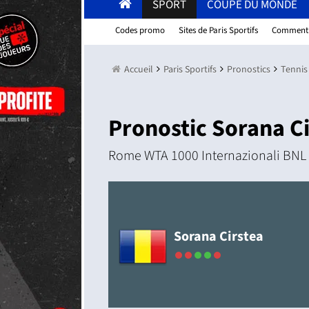
SPORT
COUPE DU MONDE
Codes promo
Sites de Paris Sportifs
Comment 
Accueil
Paris Sportifs
Pronostics
Tennis
Pronostic Sorana C
Rome WTA 1000 Internazionali BNL I
Sorana Cirstea