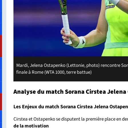
Mardi, Jelena Ostapenko (Lettonie, photo) rencontre So
finale à Rome (WTA 1000, terre battue)
Analyse du match Sorana Cirstea Jelen
Les Enjeux du match Sorana Cirstea Jelena Ostape
Cirstea et Ostapenko se disputent la première place en de
de la motivation