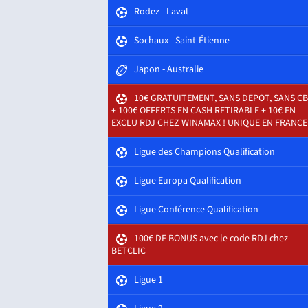
Rodez - Laval
Sochaux - Saint-Étienne
Japon - Australie
10€ GRATUITEMENT, SANS DEPOT, SANS CB
+ 100€ OFFERTS EN CASH RETIRABLE + 10€ EN
EXCLU RDJ CHEZ WINAMAX ! UNIQUE EN FRANCE
Ligue des Champions Qualification
Ligue Europa Qualification
Ligue Conférence Qualification
100€ DE BONUS avec le code RDJ chez
BETCLIC
Ligue 1