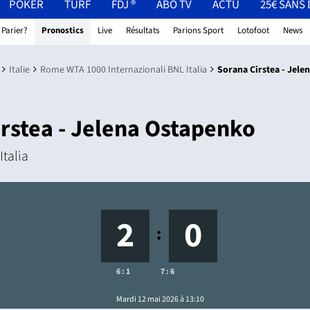
POKER
TURF
FDJ ®
ABO TV
ACTU
25€ SANS
Parier?
Pronostics
Live
Résultats
Parions Sport
Lotofoot
News
Italie
Rome WTA 1000 Internazionali BNL Italia
Sorana Cirstea - Jele
irstea - Jelena Ostapenko
talia
2
0
:
6 : 1
7 : 6
mardi 12 mai 2026 à 13:10