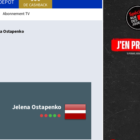
 DÉPÔT
DE CASHBACK
Abonnement TV
na Ostapenko
Jelena Ostapenko