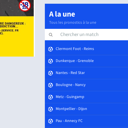
A la une
Tous les pronostics à la une
Clermont Foot - Reims
Dunkerque - Grenoble
Nantes - Red Star
Boulogne - Nancy
Metz - Guingamp
Montpellier - Dijon
Pau - Annecy FC