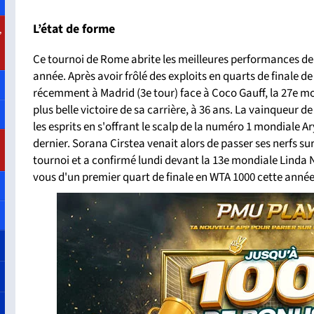
L’état de forme
,
Ce tournoi de Rome abrite les meilleures performances de 
année. Après avoir frôlé des exploits en quarts de finale d
récemment à Madrid (3e tour) face à Coco Gauff, la 27e mo
plus belle victoire de sa carrière, à 36 ans. La vainqueur 
les esprits en s'offrant le scalp de la numéro 1 mondiale A
dernier. Sorana Cirstea venait alors de passer ses nerfs sur
tournoi et a confirmé lundi devant la 13e mondiale Linda N
vous d'un premier quart de finale en WTA 1000 cette anné