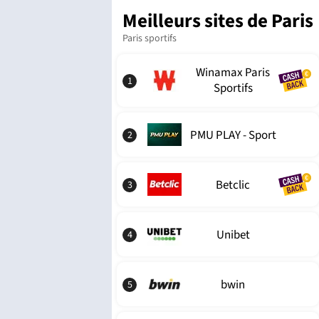
Meilleurs sites de Paris
Paris sportifs
Winamax Paris
1
Sportifs
PMU PLAY - Sport
2
Betclic
3
Unibet
4
bwin
5