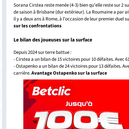
Sorana Cirstea reste menée (4-3) bien qu'elle reste sur 2 s
de saison à Brisbane (dur extérieur). La Roumaine a par a
il y a deux ans à Rome, à l'occasion de leur premier duel s
sur les confrontations
Le bilan des joueuses sur la surface
Depuis 2024 sur terre battue :
- Cirstea a un bilan de 15 victoires pour 10 défaites. Avec 
- Ostapenko a un bilan de 24 victoires pour 13 défaites. A
carrière.
Avantage Ostapenko sur la surface