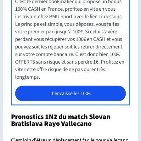
C'est le dernier bookmaker qui propose un bonus
100% CASH en France, profitez-en vite en vous
inscrivant chez PMU Sport avec le lien ci-dessous.
Le principe est simple, vous déposez, vous faites
votre premier pari jusqu'à 100€. Si celui s'avère
perdant vous récupérer vos 100€ en CASH et vous
pouvez soit les rejouer soit les retirer directement
sur votre compte bancaire. C'est donc bien 100€
OFFERTS sans risque et sans perdre 1€! Profitez en
vite cette offre risque de ne pas durer très
longtemps.
J'encaisse les 100€
Pronostics 1N2 du match Slovan
Bratislava Rayo Vallecano
C'est loin d'être un déplacement facile pour Vallecano,