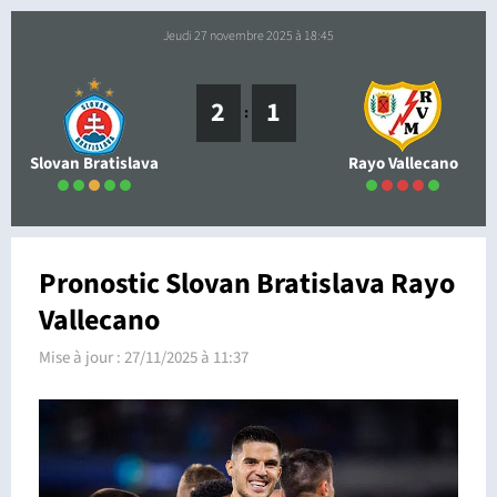
jeudi 27 novembre 2025 à 18:45
2
1
:
Slovan Bratislava
Rayo Vallecano
Pronostic Slovan Bratislava Rayo
Vallecano
Mise à jour :
27/11/2025 à 11:37