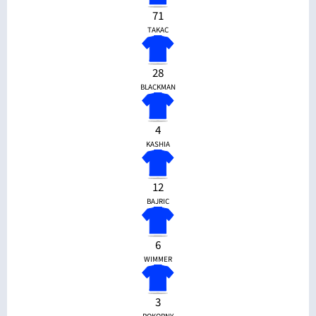
71
TAKAC
28
BLACKMAN
4
KASHIA
12
BAJRIC
6
WIMMER
3