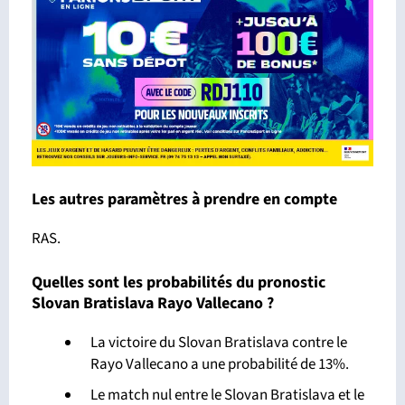
Les autres paramètres à prendre en compte
RAS.
Quelles sont les probabilités du pronostic
Slovan Bratislava Rayo Vallecano ?
La victoire du Slovan Bratislava contre le
Rayo Vallecano a une probabilité de 13%.
Le match nul entre le Slovan Bratislava et le