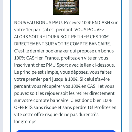
NOUVEAU BONUS PMU. Recevez 100€ EN CASH sur
votre 1er pari s'il est perdant. VOUS POUVEZ
ALORS SOIT REJOUER SOIT RETIRER CES 100€
DIRECTEMENT SUR VOTRE COMPTE BANCAIRE.
C'est le dernier bookmaker qui propose un bonus
100% CASH en France, profitez-en vite en vous
inscrivant chez PMU Sport avec le lien ci-dessous.
Le principe est simple, vous déposez, vous faites
votre premier pari jusqu'à 100€. Si celui s'avère
perdant vous récupérer vos 100€ en CASH et vous
pouvez soit les rejouer soit les retirer directement
sur votre compte bancaire. C'est donc bien 100€
OFFERTS sans risque et sans perdre 1€! Profitez en
vite cette offre risque de ne pas durer très
longtemps.