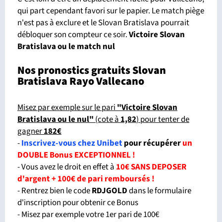
qui part cependant favori sur le papier. Le match piège
n'est pas à exclure et le Slovan Bratislava pourrait
débloquer son compteur ce soir.
Victoire Slovan
Bratislava ou le match nul
Nos pronostics gratuits Slovan
Bratislava Rayo Vallecano
Misez par exemple sur le pari
"Victoire Slovan
Bratislava ou le nul
"
(cote à
1,82
) pour tenter de
gagner
182€
-
Inscrivez-vous chez Unibet
pour récupérer
un
DOUBLE Bonus EXCEPTIONNEL !
- Vous avez le droit en effet à
10€ SANS DEPOSER
d'argent + 100€ de pari remboursés !
- Rentrez bien le code
RDJGOLD
dans le formulaire
d'inscription pour obtenir ce Bonus
- Misez par exemple votre 1er pari de 100€