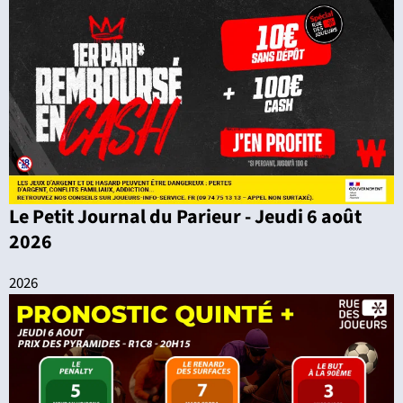
Le Petit Journal du Parieur - Jeudi 6 août
2026
2026