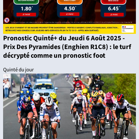
Pronostic Quinté+ du Jeudi 6 Août 2025 -
Prix Des Pyramides (Enghien R1C8) : le turf
décrypté comme un pronostic foot
Quinté du jour