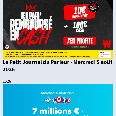
Le Petit Journal du Parieur - Mercredi 5 août
2026
2026