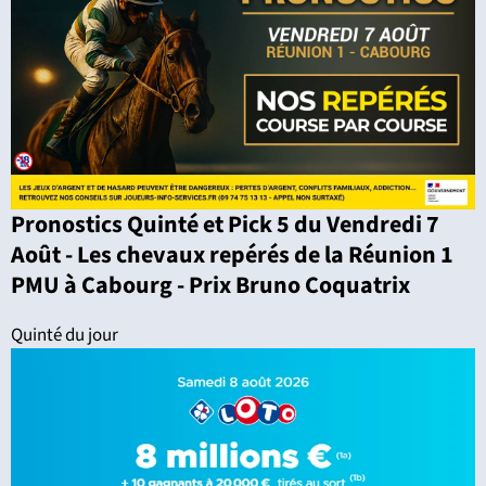
Pronostics Quinté et Pick 5 du Vendredi 7
Août - Les chevaux repérés de la Réunion 1
PMU à Cabourg - Prix Bruno Coquatrix
Quinté du jour