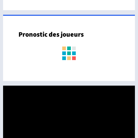
Pronostic des joueurs