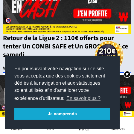
Retour de la Ligue 2 : 110€ offerts pour
tenter Un COMBI SAFE et Un GROS COMBI ce
samedi
Winamax Sport
En poursuivant votre navigation sur ce site,
vous acceptez que des cookies strictement
dédiés à la navigation et aux statistiques
Pronostic des joueurs
soient utilisés afin d'améliorer votre
expérience d'utilisateur.
En savoir plus ?
Je comprends
5
Stats
Analyse
Tendances
Pronos