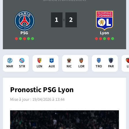
1
2
:
PSG
Lyon
MAR
STR
LEN
AUX
NIC
LOR
TRO
PAR
L
Pronostic PSG Lyon
Mise à jour :
19/04/2026 à 13:44