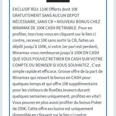
EXCLUSIF RDJ: 110€ Offerts dont 10€
GRATUITEMENT SANS AUCUN DEPOT
NÉCESSAIRE, SANS CB + NOUVEAU BONUS CHEZ
WINAMAX DE 100€ CASH RETIRABLE. Pour en
profiter, inscrivez-vous en cliquant sur le lien ci
contre, recevez 10€ sans sortir la CB, faites un
dépôt jusqu'à 100€, si votre 1er pari est perdant,
Winamax vous rembourse jusqu'à 100€ EN CASH
QUE VOUS POUVEZ RETIRER EN CASH SUR VOTRE
COMPTE OU REMISER SI VOUS SOUHAITEZ . C'est
simple rapide et efficace. Grosse offre de la part de
Winamax qui ressort le bonus en CASH pour
quelques temps et qui offre 10€ supplémentaire
pour les visiteurs de RueDesJoueurs durant
quelques semaines uniquement, profitez-en vite!!
Vous pouvez en plus aussi profiter du bonus Poker
de 250€. Cette offre exclusive est uniquement
disponible en cliquant sur le lien ci contre.