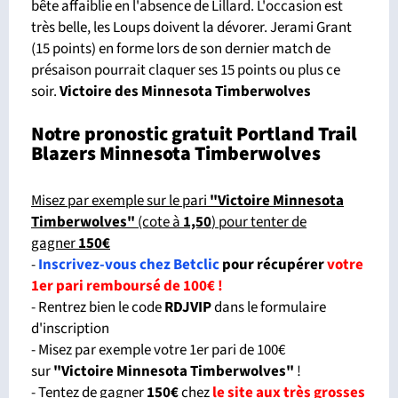
bête affaiblie en l'absence de Lillard. L'occasion est
très belle, les Loups doivent la dévorer. Jerami Grant
(15 points) en forme lors de son dernier match de
présaison pourrait claquer ses 15 points ou plus ce
soir.
Victoire des Minnesota Timberwolves
Notre pronostic gratuit Portland Trail
Blazers Minnesota Timberwolves
Misez par exemple sur le pari
"Victoire Minnesota
Timberwolves"
(cote à
1,50
) pour tenter de
gagner
150€
-
Inscrivez-vous chez Betclic
pour récupérer
votre
1er pari remboursé de 100€ !
- Rentrez bien le code
RDJVIP
dans le formulaire
d'inscription
- Misez par exemple votre 1er pari de 100€
sur
"Victoire Minnesota Timberwolves
"
!
- Tentez de gagner
150€
chez
le site aux très grosses