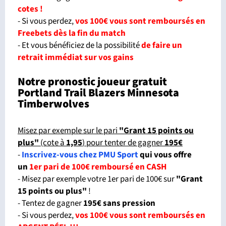
cotes !
- Si vous perdez,
vos 100€ vous sont remboursés en
Freebets dès la fin du match
- Et vous bénéficiez de la possibilité
de faire un
retrait immédiat sur vos gains
Notre pronostic joueur gratuit
Portland Trail Blazers Minnesota
Timberwolves
Misez par exemple sur le pari
"Grant 15 points ou
plus"
(cote à
1,95
) pour tenter de gagner
195€
-
Inscrivez-vous chez PMU Sport
qui vous offre
un
1er pari de 100€ remboursé en CASH
- Misez par exemple votre 1er pari de 100€ sur
"Grant
15 points ou plus"
!
- Tentez de gagner
195€ sans pression
- Si vous perdez,
vos 100€ vous sont remboursés en