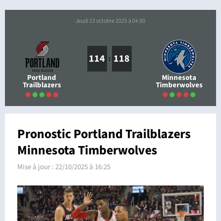
jeudi 23 octobre 2025 à 04:00
114
118
:
Portland
Minnesota
Trailblazers
Timberwolves
Pronostic Portland Trailblazers
Minnesota Timberwolves
Mise à jour :
22/10/2025 à 16:25