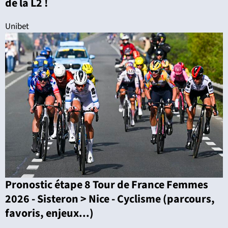
de la L2 !
Unibet
Pronostic étape 8 Tour de France Femmes
2026 - Sisteron > Nice - Cyclisme (parcours,
favoris, enjeux...)