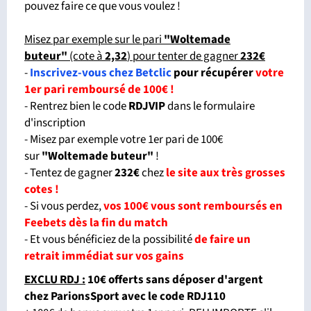
pouvez faire ce que vous voulez !
Misez par exemple sur le pari
"Woltemade
buteur"
(cote à
2,32
) pour tenter de gagner
232€
-
Inscrivez-vous chez Betclic
pour récupérer
votre
1er pari remboursé de 100€ !
- Rentrez bien le code
RDJVIP
dans le formulaire
d'inscription
- Misez par exemple votre 1er pari de 100€
sur
"Woltemade buteur
"
!
- Tentez de gagner
232€
chez
le site aux très grosses
cotes !
- Si vous perdez,
vos 100€ vous sont remboursés en
Feebets dès la fin du match
- Et vous bénéficiez de la possibilité
de faire un
retrait immédiat sur vos gains
EXCLU RDJ :
10€ offerts sans déposer d'argent
chez ParionsSport avec le code RDJ110