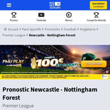
Inscription
Connexion
Pronos
Youtube
Bonus
Coupe Du Monde
Accueil
Paris Sportifs
Pronostics
Football
Angleterre
Premier League
Newcastle - Nottingham Forest
Pronostic Newcastle - Nottingham
Forest
Premier League