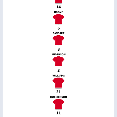
14
NDOYE
6
SANGARE
8
ANDERSON
3
WILLIAMS
21
HUTCHINSON
11