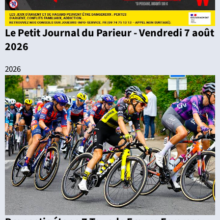
Le Petit Journal du Parieur - Vendredi 7 août
2026
2026