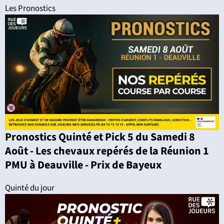
Les Pronostics
Pronostics Quinté et Pick 5 du Samedi 8
Août - Les chevaux repérés de la Réunion 1
PMU à Deauville - Prix de Bayeux
Quinté du jour