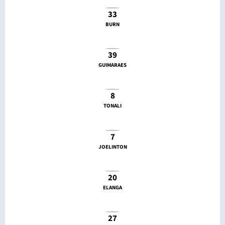
33
BURN
39
GUIMARAES
8
TONALI
7
JOELINTON
20
ELANGA
27