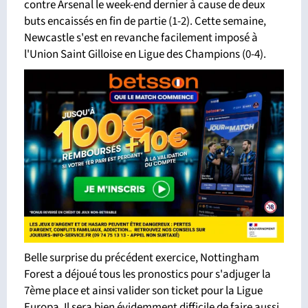
contre Arsenal le week-end dernier à cause de deux
buts encaissés en fin de partie (1-2). Cette semaine,
Newcastle s'est en revanche facilement imposé à
l'Union Saint Gilloise en Ligue des Champions (0-4).
Belle surprise du précédent exercice, Nottingham
Forest a déjoué tous les pronostics pour s'adjuger la
7ème place et ainsi valider son ticket pour la Ligue
Europa. Il sera bien évidemment difficile de faire aussi