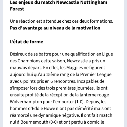
Les enjeux du match Newcastle Nottingham
Forest
Une réaction est attendue chez ces deux formations.
Pas d'avantage
au niveau de la motivation
L’état de forme
Désireux de se battre pour une qualification en Ligue
des Champions cette saison, Newcastle a pris un
mauvais départ. En effet, les Magpies ne figurent
aujourd'hui qu'au 15ème rang de la Premier League
avec 6 points pris en 6 rencontres. Incapables de
s'imposer lors des trois premières journées, ils ont
ensuite profité de la réception de la lanterne rouge
Wolverhampton pour l'emporter (1-0). Depuis, les
hommes d'Eddie Howe n'ont pas démérité mais ont
réamorcé une dynamique négative. Il ont fait match
nul à Bournemouth (0-0) et ont perdu à domicile