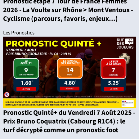
Pronostic étape 7 Tour de France Femmes
2026 - La Voulte sur Rhône > Mont Ventoux -
Cyclisme (parcours, favoris, enjeux...)
Les Pronostics
Pronostic Quinté+ du Vendredi 7 Août 2025 -
Prix Bruno Coquatrix (Cabourg R1C4) : le
turf décrypté comme un pronostic foot