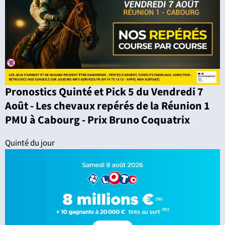
Pronostics Quinté et Pick 5 du Vendredi 7
Août - Les chevaux repérés de la Réunion 1
PMU à Cabourg - Prix Bruno Coquatrix
Quinté du jour