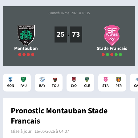
samedi 16 mai 2026 à 16:35
25
73
:
Montauban
Stade Francais
MON
PAU
BAY
TOU
LYO
CLE
STA
PER
C
Pronostic Montauban Stade
Francais
Mise à jour :
16/05/2026 à 04:07