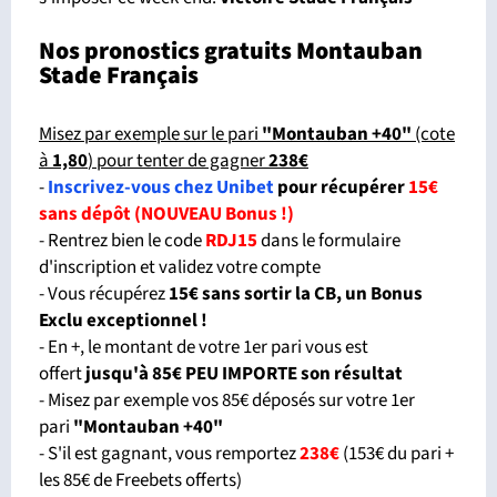
Nos pronostics gratuits Montauban
Stade Français
Misez par exemple sur le pari
"Montauban +40"
(cote
à
1,80
)
pour tenter de gagner
238€
-
Inscrivez-vous chez Unibet
pour récupérer
15€
sans dépôt (NOUVEAU Bonus !)
- Rentrez bien le code
RDJ15
dans le formulaire
d'inscription et validez votre compte
- Vous récupérez
15€ sans sortir la CB, un Bonus
Exclu exceptionnel !
- En +, le montant de votre 1er pari vous est
offert
jusqu'à 85€ PEU IMPORTE son résultat
- Misez par exemple vos 85€ déposés sur votre 1er
pari
"Montauban +40"
- S'il est gagnant, vous remportez
238€
(153€ du pari +
les 85€ de Freebets offerts)