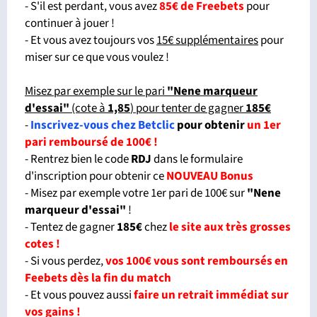
- S'il est perdant, vous avez
85€ de Freebets
pour
continuer à jouer !
- Et vous avez toujours vos
15€ supplémentaires
pour
miser sur ce que vous voulez !
Misez par exemple sur le pari
"Nene marqueur
d'essai"
(cote à
1,85
) pour tenter de gagner
185€
-
Inscrivez-vous chez Betclic
pour obtenir
un 1er
pari remboursé de 100€ !
- Rentrez bien le code
RDJ
dans le formulaire
d'inscription pour obtenir ce
NOUVEAU Bonus
- Misez par exemple votre 1er pari de 100€ sur
"Nene
marqueur d'essai
"
!
- Tentez de gagner
185€
chez
le site aux très grosses
cotes !
- Si vous perdez,
vos 100€ vous sont remboursés en
Feebets dès la fin du match
- Et vous pouvez aussi
faire un retrait immédiat sur
vos gains !