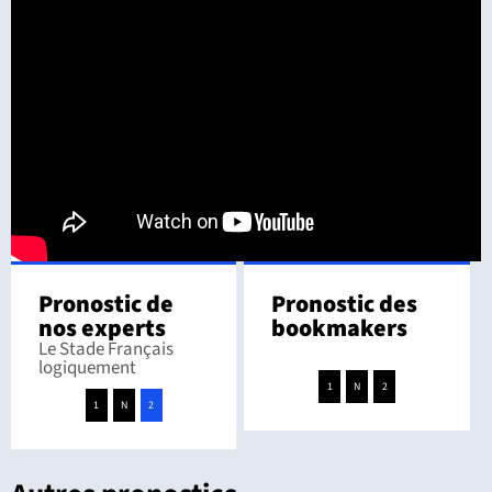
Pronostic de
Pronostic des
nos experts
bookmakers
Le Stade Français
logiquement
1
N
2
1
N
2