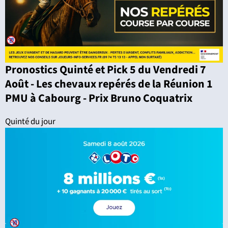
Pronostics Quinté et Pick 5 du Vendredi 7
Août - Les chevaux repérés de la Réunion 1
PMU à Cabourg - Prix Bruno Coquatrix
Quinté du jour