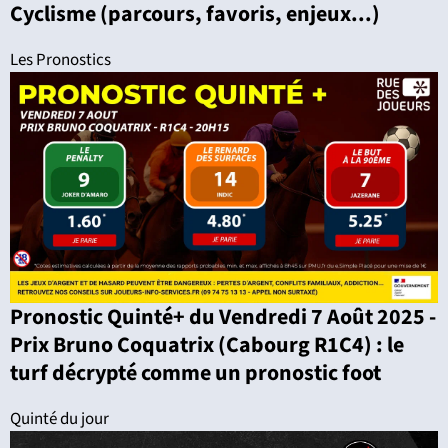
Cyclisme (parcours, favoris, enjeux...)
Les Pronostics
Pronostic Quinté+ du Vendredi 7 Août 2025 -
Prix Bruno Coquatrix (Cabourg R1C4) : le
turf décrypté comme un pronostic foot
Quinté du jour