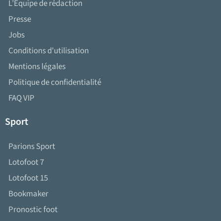
L’Équipe de rédaction
Presse
Jobs
Conditions d'utilisation
Mentions légales
Politique de confidentialité
FAQ VIP
Sport
Parions Sport
Lotofoot 7
Lotofoot 15
Bookmaker
Pronostic foot