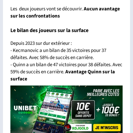
Les deux joueurs vont se découvrir.
Aucun avantage
sur les confrontations
Le bilan des joueurs sur la surface
Depuis 2023 sur dur extérieur :
- Kecmanovic a un bilan de 35 victoires pour 37
défaites. Avec 58% de succès en carrière.
- Quinn a un bilan de 47 victoires pour 38 défaites. Avec
59% de succès en carrière.
Avantage Quinn sur la
surface