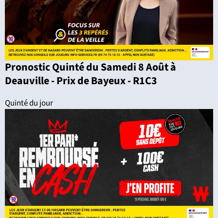
Pronostic Quinté du Samedi 8 Août à
Deauville - Prix de Bayeux - R1C3
Quinté du jour