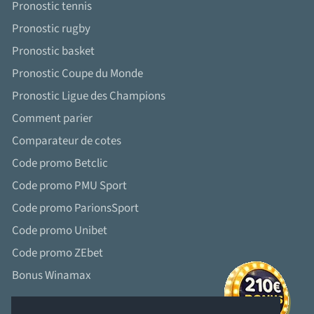
Pronostic tennis
Pronostic rugby
Pronostic basket
Pronostic Coupe du Monde
Pronostic Ligue des Champions
Comment parier
Comparateur de cotes
Code promo Betclic
Code promo PMU Sport
Code promo ParionsSport
Code promo Unibet
Code promo ZEbet
Bonus Winamax