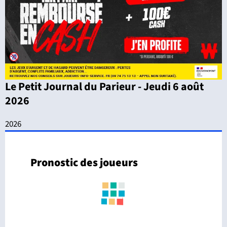
Le Petit Journal du Parieur - Jeudi 6 août
2026
2026
Pronostic des joueurs