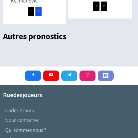
Kecmanovic
1
2
1
2
Autres pronostics
Ruedesjoueurs
Codes Promo
Nous contacter
Qui sommes nous ?