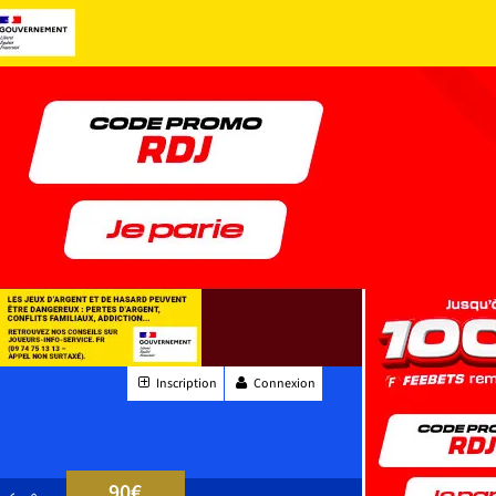
Inscription
Connexion
90€