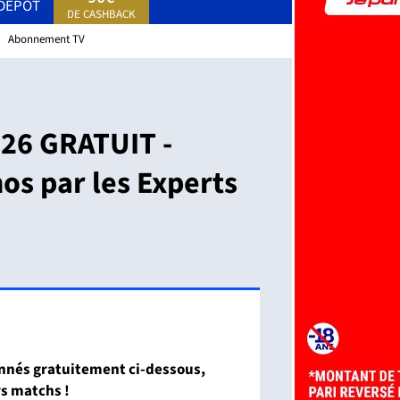
 DÉPÔT
DE CASHBACK
Abonnement TV
026 GRATUIT -
os par les Experts
onnés gratuitement ci-dessous,
rs matchs !