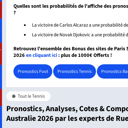
Quelles sont les probabilités de l'affiche des prono
?
La victoire de Carlos Alcaraz a une probabilité 
La victoire de Novak Djokovic a une probabilité d
Retrouvez l'ensemble des Bonus des sites de Paris 
,
2026
en cliquant ici
: plus de 1000€ Offerts !
Pronostics Foot
Pronostics Tennis
Pronostics Ba
Tout le Tennis
Pronostics, Analyses, Cotes & Comp
Australie 2026 par les experts de R