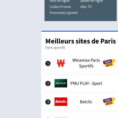
loto en ligne
poker en ligne
Codes Promo
Abo TV
Pronostics Quinté
Meilleurs sites de Paris
Paris sportifs
Winamax Paris
1
Sportifs
PMU PLAY - Sport
2
Betclic
3