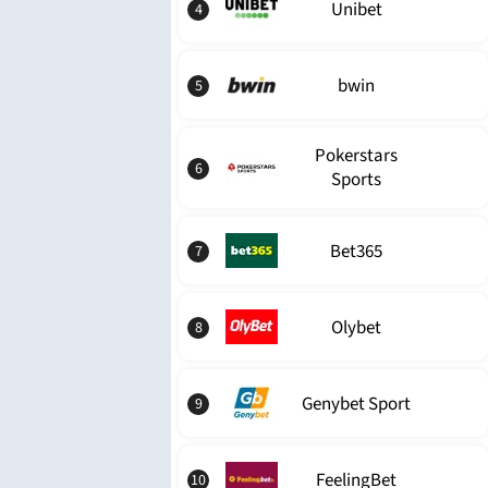
Unibet
4
bwin
5
Pokerstars
6
Sports
Bet365
7
Olybet
8
Genybet Sport
9
FeelingBet
10