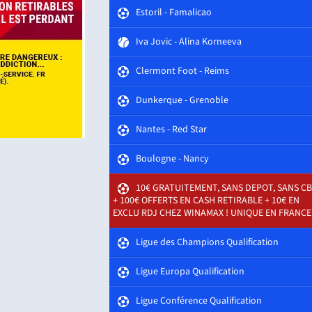
Estoril - Famalicao
Iva Jovic - Alina Korneeva
Clermont Foot - Reims
Dunkerque - Grenoble
Nantes - Red Star
Boulogne - Nancy
10€ GRATUITEMENT, SANS DEPOT, SANS CB
+ 100€ OFFERTS EN CASH RETIRABLE + 10€ EN
EXCLU RDJ CHEZ WINAMAX ! UNIQUE EN FRANCE
Ligue des Champions Qualification
Ligue Europa Qualification
Ligue Conférence Qualification