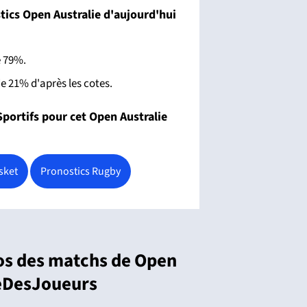
stics Open Australie d'aujourd'hui
de 79%.
e 21% d'après les cotes.
Sportifs pour cet Open Australie
sket
Pronostics Rugby
os des matchs de Open
ueDesJoueurs