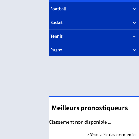
Football
Basket
Tennis
Rugby
Meilleurs pronostiqueurs
Classement non disponible ...
> Découvrir le classement entier