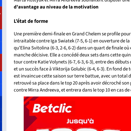
d'avantage
au niveau de la motivation
,
L’état de forme
Une première demi-finale en Grand Chelem se profile pour
intraitable contre Iga Swiatek (7-5, 6-1) en ouverture de l
qu'Elina Svitolina (6-3, 2-6, 6-2) dans un quart de finale où
manche décisive. Elle a concédé deux sets dans cette quin
tour contre Katie Volynets (6-7, 6-3, 6-3), entre des débu
et un succès face à Viktorija Golubic (6-4, 6-3). En fond de
est invaincue cette saison sur terre battue, avec un total 
retrouvé sa place dans le top 20 après avoir décroché son
contre Mirra Andreeva, et entrera dans le top 10 en cas de 