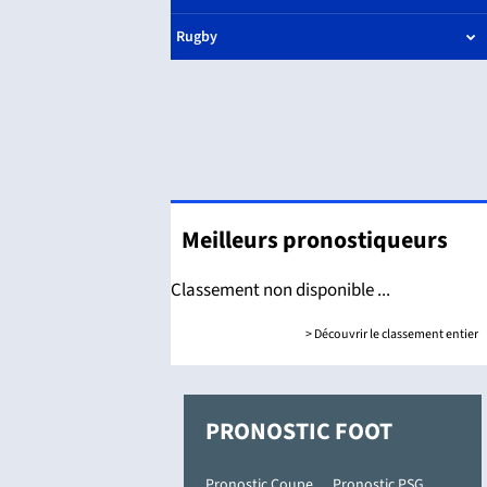
Rugby
Meilleurs pronostiqueurs
Classement non disponible ...
> Découvrir le classement entier
PRONOSTIC FOOT
Pronostic Coupe
Pronostic PSG