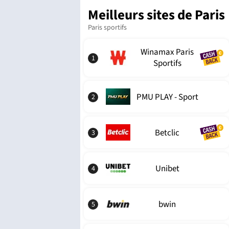
Meilleurs sites de Paris
Paris sportifs
Winamax Paris
1
Sportifs
PMU PLAY - Sport
2
Betclic
3
Unibet
4
bwin
5