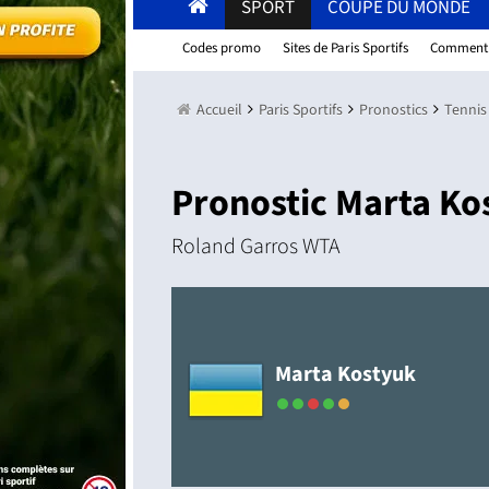
SPORT
COUPE DU MONDE
Codes promo
Sites de Paris Sportifs
Comment 
Accueil
Paris Sportifs
Pronostics
Tennis
Pronostic Marta Ko
Roland Garros WTA
Marta Kostyuk