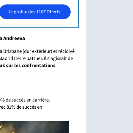
Je profite des 110€ Offerts!
ra Andreeva
 Brisbane (dur extérieur) et récidivé
adrid (terre battue). Il s'agissait de
k sur les confrontations
70% de succès en carrière.
Avec 81% de succès en