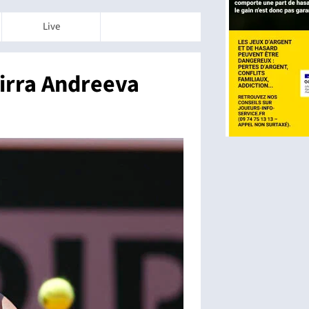
Live
irra Andreeva