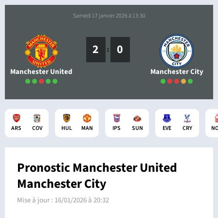
samedi 17 janvier 2026 à 13:30
2
0
:
Manchester United
Manchester City
ARS
COV
HUL
MAN
IPS
SUN
EVE
CRY
N
Pronostic Manchester United
Manchester City
Mise à jour :
16/01/2026 à 20:32