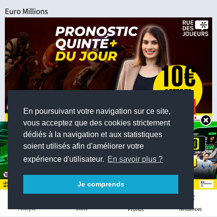
Euro Millions
En poursuivant votre navigation sur ce site,
vous acceptez que des cookies strictement
Pronostic Quinté du Vendredi 7 Août à
dédiés à la navigation et aux statistiques
Cabourg - Prix Bruno Coquatrix - R1C4
soient utilisés afin d'améliorer votre
expérience d'utilisateur.
En savoir plus ?
Quinté du jour
Je comprends
5
Pronostic des joueurs
Stats
Analyse
Tendances
Pronos