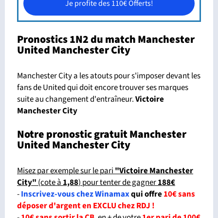
Je profite des 110€ Offerts!
Pronostics 1N2 du match Manchester
United Manchester City
Manchester City a les atouts pour s'imposer devant les
fans de United qui doit encore trouver ses marques
suite au changement d'entraîneur.
Victoire
Manchester City
Notre pronostic gratuit Manchester
United Manchester City
Misez par exemple sur le pari
"Victoire Manchester
City"
(cote à
1,88
) pour tenter de gagner
188€
-
Inscrivez-vous chez Winamax
qui offre
10€ sans
déposer d'argent en EXCLU chez RDJ !
-
10€ sans sortir la CB
, en + de votre
1er pari de 100€