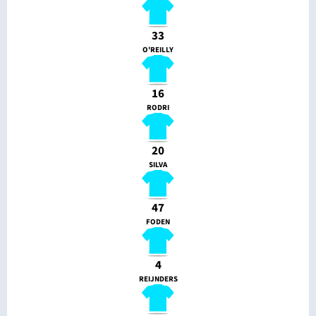
33
O'REILLY
16
RODRI
20
SILVA
47
FODEN
4
REIJNDERS