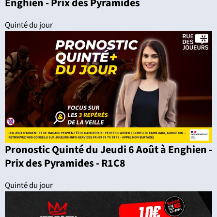
Quinté du jour
Le Petit Journal du Parieur - Mercredi 5 août
2026
2026