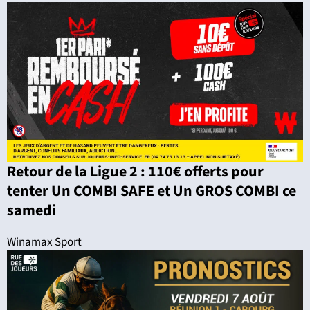
Winamax Sport
Pronostics Quinté et Pick 5 du Vendredi 7
Août - Les chevaux repérés de la Réunion 1
PMU à Cabourg - Prix Bruno Coquatrix
Quinté du jour