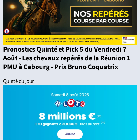
Tirage LOTO samedi 8 août 2026 : 8 millions
€ + 10 gagnants à 20 000 € tirés au sort
LOTO®