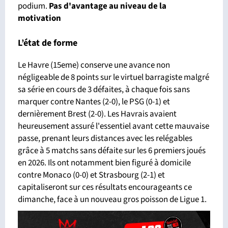
podium.
Pas d'avantage
au niveau de la
motivation
L’état de forme
Le Havre (15eme) conserve une avance non
négligeable de 8 points sur le virtuel barragiste malgré
sa série en cours de 3 défaites, à chaque fois sans
marquer contre Nantes (2-0), le PSG (0-1) et
dernièrement Brest (2-0). Les Havrais avaient
heureusement assuré l'essentiel avant cette mauvaise
passe, prenant leurs distances avec les relégables
grâce à 5 matchs sans défaite sur les 6 premiers joués
en 2026. Ils ont notamment bien figuré à domicile
contre Monaco (0-0) et Strasbourg (2-1) et
capitaliseront sur ces résultats encourageants ce
dimanche, face à un nouveau gros poisson de Ligue 1.