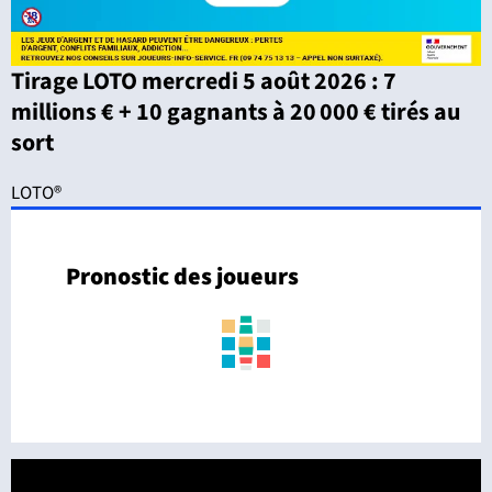
Pronostic de
Pronostic des