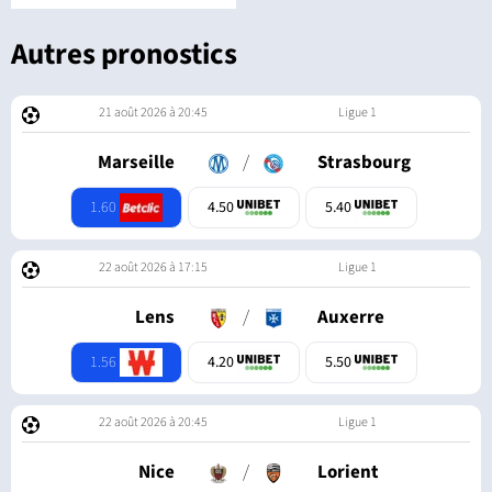
22 août 2026 à 20:45
Ligue 1
Nice
/
Lorient
2.10
3.45
3.25
22 août 2026 à 20:45
Ligue 1
Troyes
/
Paris FC
2.48
2.67
3.45
22 août 2026 à 20:45
Ligue 1
Le Mans
/
Brest
2.48
3.40
2.65