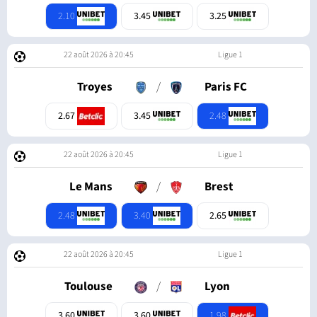
22 août 2026 à 20:45
Ligue 1
Toulouse
/
Lyon
1.98
3.60
3.60
23 août 2026 à 15:00
Ligue 1
Angers
/
Lille
1.65
5.10
3.75
23 août 2026 à 17:15
Ligue 1
Le Havre
/
Monaco