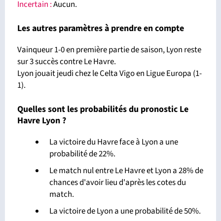
Le match nul entre Le Havre et Lyon a 28% de
chances d'avoir lieu d'après les cotes du
match.
La victoire de Lyon a une probabilité de 50%.
Pronostic 1N2 du match Le Havre Lyon
Lyon pourrait bien continuer à faire du sur-place en
Championnat trois jours après un déplacement en
Espagne.
Le Havre ne perd pas
Nos pronostics gratuits Le Havre Lyon
Misez par exemple sur le pari
"Le Havre ou nul"
(cote
à
1,69
) pour tenter de gagner
169€
-
Inscrivez-vous chez Betclic
pour récupérer
votre
1er pari remboursé de 100€ !
- Rentrez bien le code
RDJ
dans le formulaire