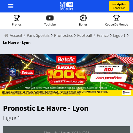
Inscription
Connexion
Pronos
Youtube
Bonus
Coupe Du Monde
Accueil
Paris Sportifs
Pronostics
Football
France
Ligue 1
Le Havre - Lyon
Pronostic Le Havre - Lyon
Ligue 1
dimanche 15 mars 2026 à 17:15