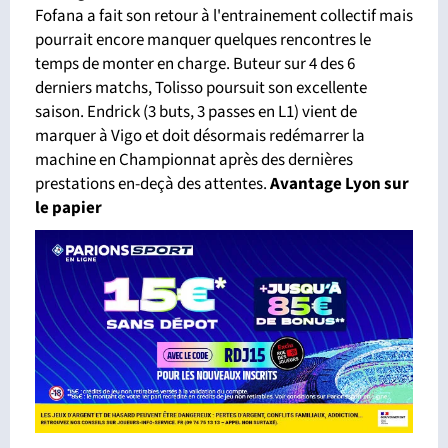
Les compositions pour Le Havre Lyon
La composition probable du Havre
:
Diaw - Nego, Sanganté, Seko, Zagadou, Koffi - Ndiaye,
Gourna-Douath, Boufal - Soumaré, Quetant.
Absents :
Touré, Lloris (blessés), Ebonog (suspendu),
Doucouré (sélection).
Incertain :
Nego (reprise, dans le groupe).
Le Havre (5-3-2)
99
DIAW