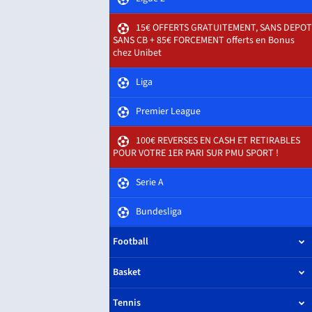
15€ OFFERTS GRATUITEMENT, SANS DEPOT
SANS CB + 85€ FORCEMENT offerts en Bonus
chez Unibet
Liga
Premier League
100€ REVERSES EN CASH ET RETIRABLES
POUR VOTRE 1ER PARI SUR PMU SPORT !
Serie A
Bundesliga
Football
Basket
Tennis