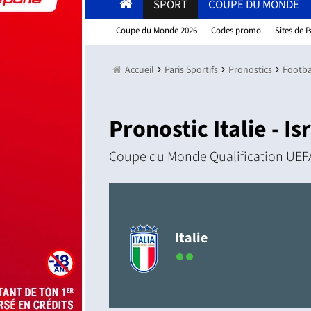
SPORT
COUPE DU MONDE
Coupe du Monde 2026
Codes promo
Sites de P
Accueil
Paris Sportifs
Pronostics
Footba
Pronostic Italie - Is
Coupe du Monde Qualification UEFA
Italie