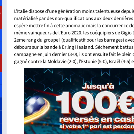
L'Italie dispose d'une génération moins talentueuse depuis
,
matérialisé par des non-qualifications aux deux dernièr
espère mettre fin à cette anomalie mais la concurrence de 
même vainqueurs de l'Euro 2020, les coéquipiers de Gigi
2ème rang du groupe I (qualificatif pour les barrages) ave
débours sur la bande à Erling Haaland. Sèchement battus
campagne en juin dernier (3-0), ils ont ensuite fait le plein d
gagné contre la Moldavie (2-0), l'Estonie (5-0), Israël (4-5) 