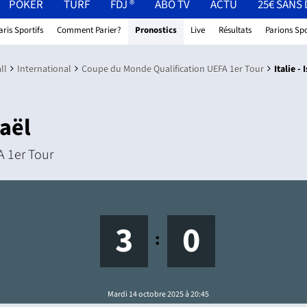
POKER
TURF
FDJ ®
ABO TV
ACTU
25€ SANS
aris Sportifs
Comment Parier?
Pronostics
Live
Résultats
Parions Sp
ll
International
Coupe du Monde Qualification UEFA 1er Tour
Italie - 
raël
 1er Tour
3
0
:
mardi 14 octobre 2025 à 20:45