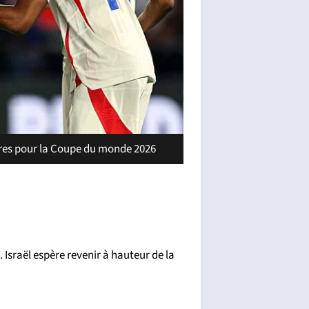
toires pour la Coupe du monde 2026
 Israël espère revenir à hauteur de la