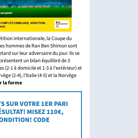
étition internationale, la Coupe du
, les hommes de Ran Ben Shimon sont
ard sur leur adversaire du jour. Ils se
présentent un bilan équilibré de 3
s (2-1 à domicile et 1-3 à l'extérieur) et
vège (2-4), l'Italie (4-5) et la Norvège
r la forme
S SUR VOTRE 1ER PARI
SULTAT! MISEZ 110€,
CONDITION! CODE