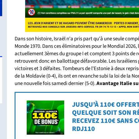
Dans son histoire, Israël n'a pris part qu'à une seule comp
Monde 1970. Dans ces éliminatoires pour le Mondial 2026
actuellement 3èmes du groupe I et comptent 3 points de ret
retrouvent donc en ballottage défavorable. Les Israéliens 
victoires et 3 défaites. Tombeurs de l'Estonie à deux reprise
de la Moldavie (0-4), ils ont en revanche subi la loi de la Nor
une nouvelle fois samedi dernier (5-0).
Avantage Italie su
JUSQU'À 110€ OFFERT
QUELQUE SOIT SON RÉ
RECEVEZ 110€ SANS 
RDJ110