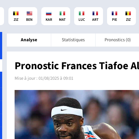
ZIZ
BEN
KAR
MAT
LUC
ART
PIE
ZIZ
Analyse
Statistiques
Pronostics (
0
)
Pronostic Frances Tiafoe A
Mise à jour :
01/08/2025 à 09:01