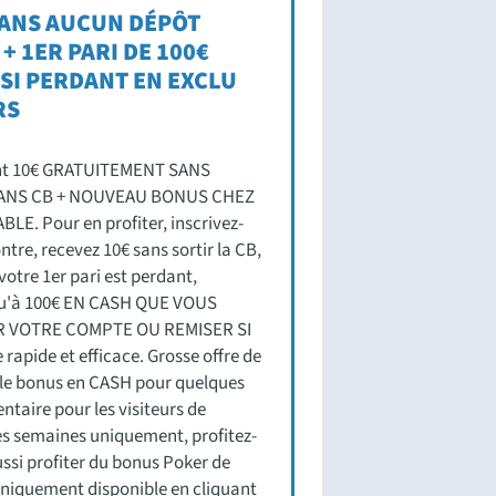
SANS AUCUN DÉPÔT
+ 1ER PARI DE 100€
SI PERDANT EN EXCLU
RS
ont 10€ GRATUITEMENT SANS
ANS CB + NOUVEAU BONUS CHEZ
E. Pour en profiter, inscrivez-
ontre, recevez 10€ sans sortir la CB,
 votre 1er pari est perdant,
u'à 100€ EN CASH QUE VOUS
R VOTRE COMPTE OU REMISER SI
apide et efficace. Grosse offre de
 le bonus en CASH pour quelques
ntaire pour les visiteurs de
s semaines uniquement, profitez-
ussi profiter du bonus Poker de
 uniquement disponible en cliquant