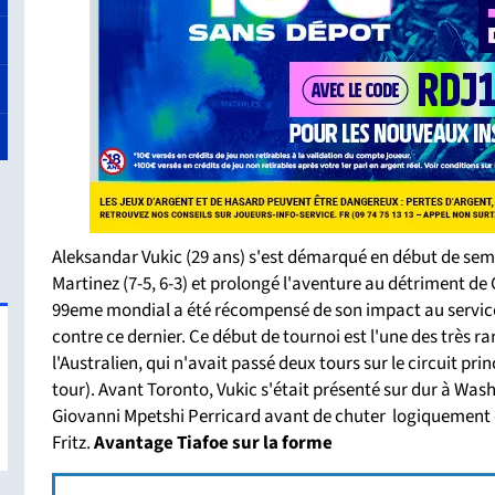
Aleksandar Vukic (29 ans) s'est démarqué en début de sem
Martinez (7-5, 6-3) et prolongé l'aventure au détriment de 
99eme mondial a été récompensé de son impact au servic
contre ce dernier. Ce début de tournoi est l'une des très ra
l'Australien, qui n'avait passé deux tours sur le circuit pri
tour). Avant Toronto, Vukic s'était présenté sur dur à Washi
Giovanni Mpetshi Perricard avant de chuter logiquement d
Fritz.
Avantage Tiafoe sur la forme