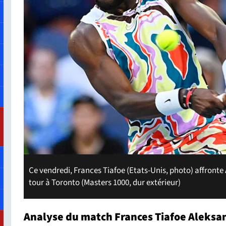
Ce vendredi, Frances Tiafoe (Etats-Unis, photo) affronte
tour à Toronto (Masters 1000, dur extérieur)
Analyse du match Frances Tiafoe Aleksa