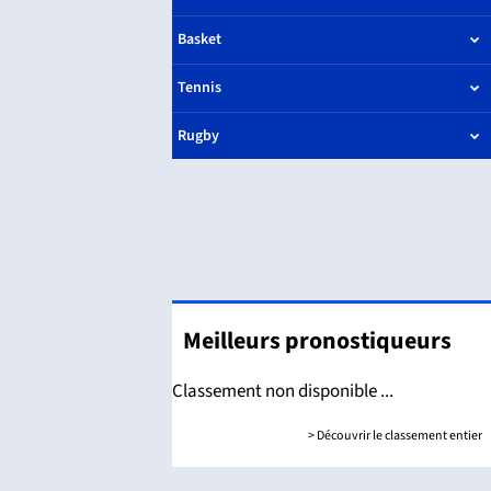
Basket
Tennis
Rugby
Meilleurs pronostiqueurs
Classement non disponible ...
> Découvrir le classement entier