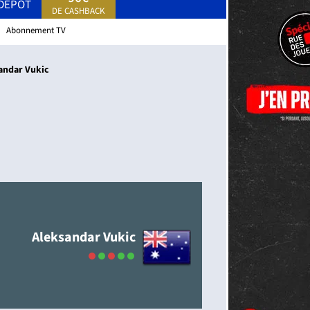
 DÉPÔT
DE CASHBACK
Abonnement TV
sandar Vukic
Aleksandar Vukic