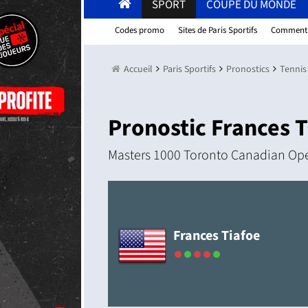
SPORT
COUPE DU MONDE
Codes promo
Sites de Paris Sportifs
Comment 
Accueil
Paris Sportifs
Pronostics
Tennis
Pronostic Frances T
Masters 1000 Toronto Canadian Op
Frances Tiafoe