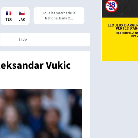
Tous les matchs de la
National Bank O...
TER
JAK
Live
leksandar Vukic