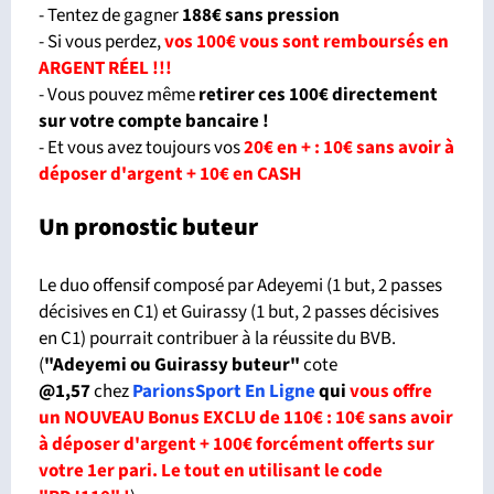
- Tentez de gagner
188€ sans pression
- Si vous perdez,
vos 100€ vous sont remboursés en
ARGENT RÉEL !!!
- Vous pouvez même
retirer ces 100€ directement
sur votre compte bancaire !
- Et vous avez toujours vos
20€ en + :
10€ sans avoir à
déposer d'argent + 10€ en CASH
Un pronostic buteur
Le duo offensif composé par Adeyemi (1 but, 2 passes
décisives en C1) et Guirassy (1 but, 2 passes décisives
en C1) pourrait contribuer à la réussite du BVB.
(
"Adeyemi ou Guirassy buteur"
cote
@1,57
chez
ParionsSport En Ligne
qui
vous offre
un NOUVEAU Bonus EXCLU de 110€ : 10€ sans avoir
à déposer d'argent + 100€ forcément offerts sur
votre 1er pari. Le tout en utilisant le code