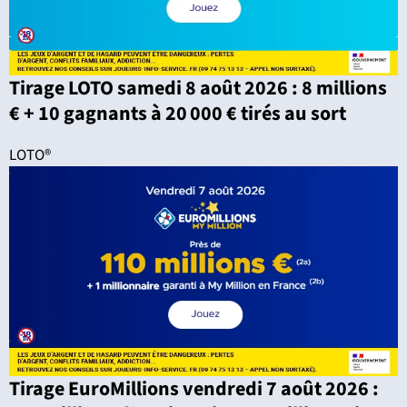
Tirage LOTO samedi 8 août 2026 : 8 millions
€ + 10 gagnants à 20 000 € tirés au sort
LOTO®
Tirage EuroMillions vendredi 7 août 2026 :