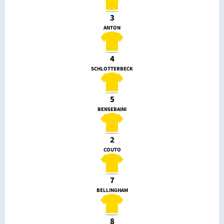
3
ANTON
4
SCHLOTTERBECK
5
BENSEBAINI
2
COUTO
7
BELLINGHAM
8