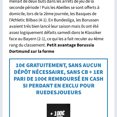
menait de deux buts dans les arrêts de jeu de la
seconde période ! Puis les Abeilles se sont offerts à
domicile, lors de la 2ème journée, les Basques de
l'Athletic Bilbao (4-1). En Bundesliga, les Borussen
avaient très bien lancé leur saison mais ils ont été
assez logiquement défaits samedi dans le Klassiker
face au Bayern (2-1), ce qui les a fait reculer au 4ème
rang du classement.
Petit avantage Borussia
Dortmund sur la forme
10€ GRATUITEMENT, SANS AUCUN
DÉPÔT NÉCESSAIRE, SANS CB + 1ER
PARI DE 100€ REMBOURSÉ EN CASH
SI PERDANT EN EXCLU POUR
RUEDESJOUEURS