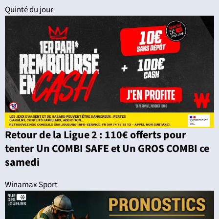
Quinté du jour
Retour de la Ligue 2 : 110€ offerts pour
tenter Un COMBI SAFE et Un GROS COMBI ce
samedi
Winamax Sport