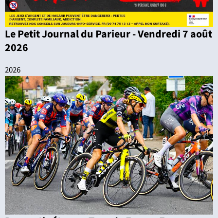
Le Petit Journal du Parieur - Vendredi 7 août
2026
2026