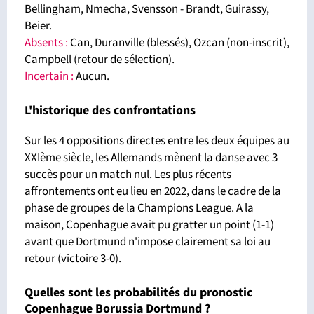
Bellingham, Nmecha, Svensson - Brandt, Guirassy,
Beier.
Absents
:
Can, Duranville (blessés), Ozcan (non-inscrit),
Campbell (retour de sélection).
Incertain :
Aucun.
L'historique des confrontations
Sur les 4 oppositions directes entre les deux équipes au
XXIème siècle, les Allemands mènent la danse avec 3
succès pour un match nul. Les plus récents
affrontements ont eu lieu en 2022, dans le cadre de la
phase de groupes de la Champions League. A la
maison, Copenhague avait pu gratter un point (1-1)
avant que Dortmund n'impose clairement sa loi au
retour (victoire 3-0).
Quelles sont les probabilités du pronostic
Copenhague Borussia Dortmund ?