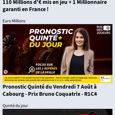
110 Millions d'€ mis en jeu + 1 Millionnaire
garanti en France !
Euro Millions
Pronostic Quinté du Vendredi 7 Août à
Cabourg - Prix Bruno Coquatrix - R1C4
Quinté du jour