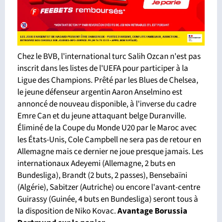
Chez le BVB, l'international turc Salih Ozcan n'est pas
inscrit dans les listes de l'UEFA pour participer à la
Ligue des Champions. Prêté par les Blues de Chelsea,
le jeune défenseur argentin Aaron Anselmino est
annoncé de nouveau disponible, à l'inverse du cadre
Emre Can et du jeune attaquant belge Duranville.
Éliminé de la Coupe du Monde U20 par le Maroc avec
les États-Unis, Cole Campbell ne sera pas de retour en
Allemagne mais ce dernier ne joue presque jamais. Les
internationaux Adeyemi (Allemagne, 2 buts en
Bundesliga), Brandt (2 buts, 2 passes), Bensebaïni
(Algérie), Sabitzer (Autriche) ou encore l'avant-centre
Guirassy (Guinée, 4 buts en Bundesliga) seront tous à
la disposition de Niko Kovac.
Avantage Borussia