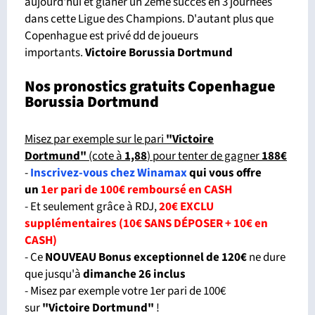
aujourd'hui et glaner un 2ème succès en 3 journées
dans cette Ligue des Champions. D'autant plus que
Copenhague est privé dd de joueurs
importants.
Victoire Borussia Dortmund
Nos pronostics gratuits Copenhague
Borussia Dortmund
Misez par exemple sur le pari
"Victoire
Dortmund"
(cote à
1,88
) pour tenter de gagner
188€
-
Inscrivez-vous chez Winamax
qui vous offre
un
1er pari de 100€ remboursé en CASH
- Et seulement grâce à RDJ,
20€ EXCLU
supplémentaires (10€ SANS DÉPOSER + 10€ en
CASH)
- Ce
NOUVEAU Bonus exceptionnel de 120€
ne dure
que jusqu'à
dimanche 26 inclus
- Misez par exemple votre 1er pari de 100€
sur
"Victoire Dortmund"
!