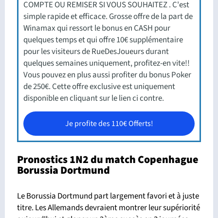
COMPTE OU REMISER SI VOUS SOUHAITEZ . C'est
simple rapide et efficace. Grosse offre de la part de
Winamax qui ressort le bonus en CASH pour
quelques temps et qui offre 10€ supplémentaire
pour les visiteurs de RueDesJoueurs durant
quelques semaines uniquement, profitez-en vite!!
Vous pouvez en plus aussi profiter du bonus Poker
de 250€. Cette offre exclusive est uniquement
disponible en cliquant sur le lien ci contre.
Je profite des 110€ Offerts!
Pronostics 1N2 du match Copenhague
Borussia Dortmund
Le Borussia Dortmund part largement favori et à juste
titre. Les Allemands devraient montrer leur supériorité