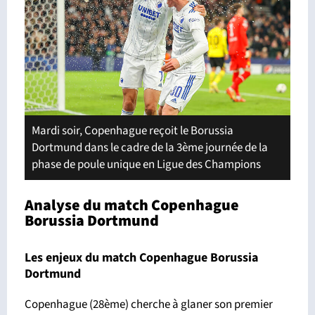
Mardi soir, Copenhague reçoit le Borussia
Dortmund dans le cadre de la 3ème journée de la
phase de poule unique en Ligue des Champions
Analyse du match Copenhague
Borussia Dortmund
Les enjeux du match Copenhague Borussia
Dortmund
Copenhague (28ème) cherche à glaner son premier