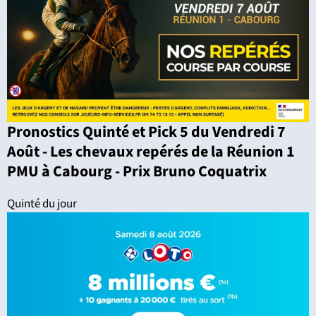
Pronostics Quinté et Pick 5 du Vendredi 7
Août - Les chevaux repérés de la Réunion 1
PMU à Cabourg - Prix Bruno Coquatrix
Quinté du jour