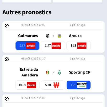
Autres pronostics
08 août 2026 à 19:00
Liga Portugal
Guimaraes
/
Arouca
1.87
3.47
3.88
08 août 2026 à 21:30
Liga Portugal
Estrela da
/
Sporting CP
Amadora
1.26
10.00
5.70
09 août 2026 à 19:00
Liga Portugal