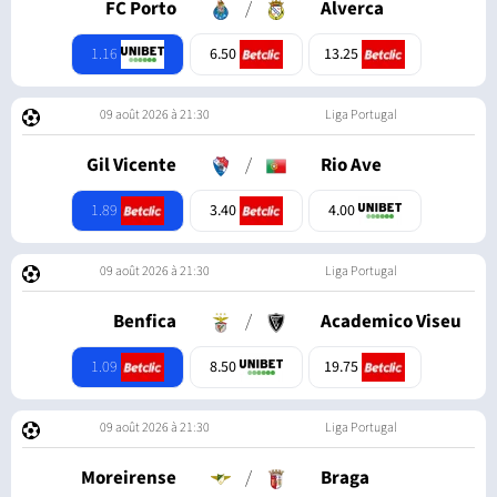
FC Porto
/
Alverca
1.16
6.50
13.25
09 août 2026 à 21:30
Liga Portugal
Gil Vicente
/
Rio Ave
1.89
3.40
4.00
09 août 2026 à 21:30
Liga Portugal
Benfica
/
Academico Viseu
1.09
8.50
19.75
09 août 2026 à 21:30
Liga Portugal
Moreirense
/
Braga