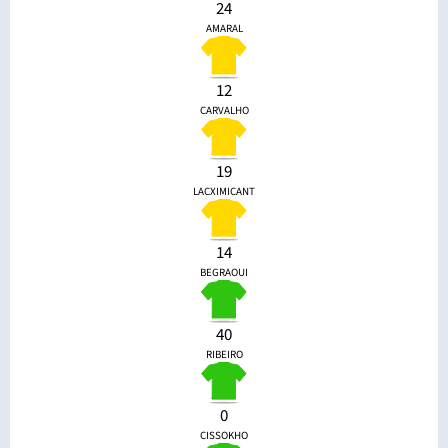
24
AMARAL
12
CARVALHO
19
LACXIMICANT
14
BEGRAOUI
40
RIBEIRO
0
CISSOKHO