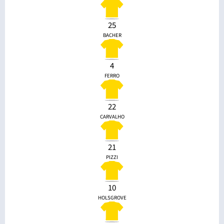
25
BACHER
4
FERRO
22
CARVALHO
21
PIZZI
10
HOLSGROVE