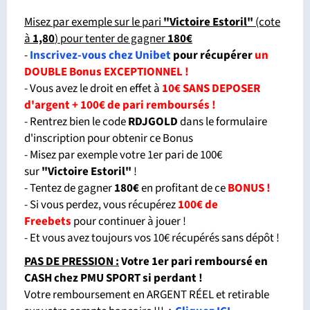
Misez par exemple sur le pari
"Victoire Estoril
"
(cote
à
1,80
) pour tenter de gagner
180€
-
Inscrivez-vous chez Unibet
pour récupérer
un
DOUBLE Bonus EXCEPTIONNEL !
- Vous avez le droit en effet à
10€ SANS DEPOSER
d'argent + 100€ de pari remboursés !
- Rentrez bien le code
RDJGOLD
dans le formulaire
d'inscription pour obtenir ce Bonus
- Misez par exemple votre 1er pari de 100€
sur
"Victoire Estoril
"
!
- Tentez de gagner
180€
en profitant de ce
BONUS !
- Si vous perdez, vous récupérez
100€ de
Freebets
pour continuer à jouer !
- Et vous avez toujours vos 10€ récupérés sans dépôt !
PAS DE PRESSION :
Votre 1er pari remboursé en
CASH chez PMU SPORT si perdant
!
Votre remboursement en ARGENT RÉEL et retirable