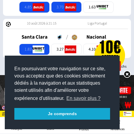
4.85
3.70
1.63
10 août 2026 à 21:15
Liga Portugal
Santa Clara
/
Nacional
1.83
3.27
4.10
> Voir tous les matchs
En poursuivant votre navigation sur ce site,
vous acceptez que des cookies strictement
dédiés à la navigation et aux statistiques
soient utilisés afin d'améliorer votre
expérience d'utilisateur.
En savoir plus ?
Je comprends
Ruedesjoueurs
2
Stats
Analyse
Tendances
Pronos