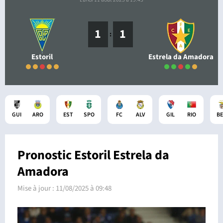
1
1
:
Estoril
Estrela da Amadora
GUI
ARO
EST
SPO
FC
ALV
GIL
RIO
B
Pronostic Estoril Estrela da
Amadora
Mise à jour :
11/08/2025 à 09:48