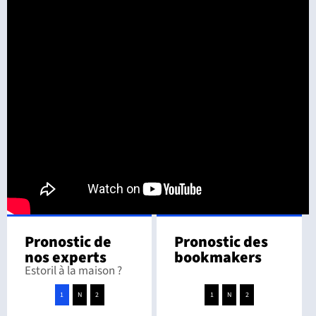
Pronostic de
Pronostic des
nos experts
bookmakers
Estoril à la maison ?
1
N
2
1
N
2