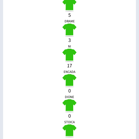
5
DRAME
3
NI
17
ENCADA
0
DIONE
0
STOICA