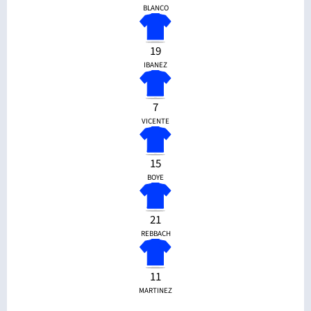
BLANCO
19
IBANEZ
7
VICENTE
15
BOYE
21
REBBACH
11
MARTINEZ