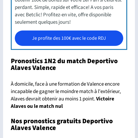
perdant. Simple, rapide et efficace! A vos paris
avec Betclic! Profitez-en vite, offre disponible
seulement quelques jours!
Je profite des 100€ avec le code RDJ
Pronostics 1N2 du match Deportivo
Alaves Valence
À domicile, face à une formation de Valence encore
incapable de gagner le moindre match à l'extérieur,
Alaves devrait obtenir au moins 1 point.
Victoire
Alaves ou le match nul
Nos pronostics gratuits Deportivo
Alaves Valence