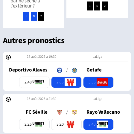
panne sèche à
l'extérieur ?
1
N
2
1
N
2
Autres pronostics
15 août 2026 à 19:30
LaLiga
Deportivo Alaves
/
Getafe
2.85
3.55
2.48
15 août 2026 à 21:30
LaLiga
FC Séville
/
Rayo Vallecano
3.40
2.25
3.20