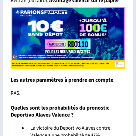
Beltran (ou Duro).
Avantage Valence sur le papier
Les autres paramètres à prendre en compte
RAS.
Quelles sont les probabilités du pronostic
Deportivo Alaves Valence ?
La victoire du Deportivo Alaves contre
Valence a une probabilité de 47%.