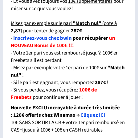
- Et vous avez toujours vos
10€ supplémentaires
pour
miser sur ce que vous voulez !
Misez par exemple sur le pari
"Match nul"
(cote à
2,87
) pour tenter de gagner
287
€
-
Inscrivez-vous chez bwin
pour récupérer
un
NOUVEAU Bonus de 100€ !!!
- Votre 1er pari vous est remboursé jusqu'à 100€ en
Freebets s'il est perdant
- Misez par exemple votre 1er pari de 100€ sur
"Match
nul
"
!
- Si le pari est gagnant, vous remportez
287€
!
- Si vous perdez, vous récupérez
100€ de
Freebets
pour continuer à jouer !
Nouvelle EXCLU incroyable à durée très limitée
:
120€ offerts chez Winamax
⇒
Cliquez ICI
10€ SANS SORTIR LA CB + votre 1er pari remboursé en
CASH jusqu'à 100€ + 10€ en CASH retirables