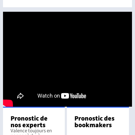
Pronostic de
Pronostic des
nos experts
bookmakers
Valence toujours en