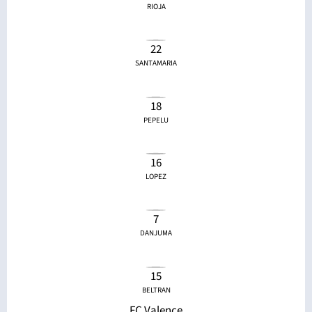
RIOJA
22
SANTAMARIA
18
PEPELU
16
LOPEZ
7
DANJUMA
15
BELTRAN
FC Valence