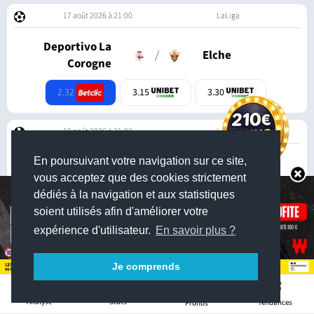
17 août 2026 à 21:00
LaLiga
Deportivo La
/
Elche
Corogne
2.32
3.15
3.30
19 août 2026 à 21:00
LaLiga
Atletico Madrid
/
Malaga
En poursuivant votre navigation sur ce site,
vous acceptez que des cookies strictement
1.27
5.60
11.50
dédiés à la navigation et aux statistiques
soient utilisés afin d'améliorer votre
expérience d'utilisateur.
En savoir plus ?
Je comprends
20 août 2026 à 21:00
LaLiga
11
Stats
Rayo Vallecano
/
Deportivo Alaves
Analyse
Tendances
Pronos