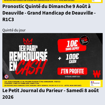
Pronostic Quinté du Dimanche 9 Août à
Deauville - Grand Handicap de Deauville -
R1C3
Quinté du jour
Le Petit Journal du Parieur - Samedi 8 août
2026