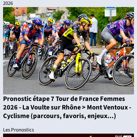
2026
Pronostic étape 7 Tour de France Femmes
2026 - La Voulte sur Rhône > Mont Ventoux -
Cyclisme (parcours, favoris, enjeux...)
Les Pronostics