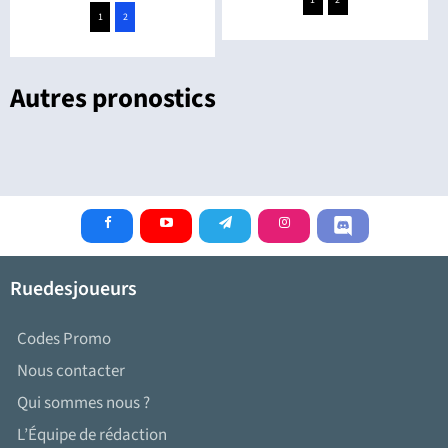
1
2
Autres pronostics
Ruedesjoueurs
Codes Promo
Nous contacter
Qui sommes nous ?
L’Équipe de rédaction