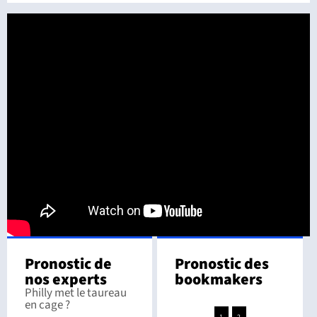
Pronostic de
Pronostic des
nos experts
bookmakers
Philly met le taureau
en cage ?
1
2