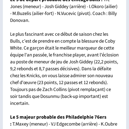
Jones (meneur) - Josh Giddey (arrière) - I.Okoro (ailier)
- M.Buzelis (ailier-fort) - N.Vucevic (pivot). Coach : Billy
Donovan.
Le plus fascinant avec ce début de saison chez les
Bulls, c'est de prendre en compte la blessure de Coby
White. Ce garçon était le meilleur marqueur de cette
équipe l'an passée, le franchise player, avant l'éclosion
au poste de meneur de jeu de Josh Giddey (22,2 points,
9,2 rebonds et 8,7 passes décisives). Dans la défaite
chez les Knicks, on vous laisse admirer son nouveau
chef d'œuvre (23 points, 12 passes et 12 rebonds).
Toujours pas de Zach Collins (pivot remplaçant) ce
soir tandis que Dosunmu (back-up important) est
incertain.
Le 5 majeur probable des Philadelphie 76ers
:
T.Maxey (meneur) - VJ Edgecombe (arrière) - K.Oubre