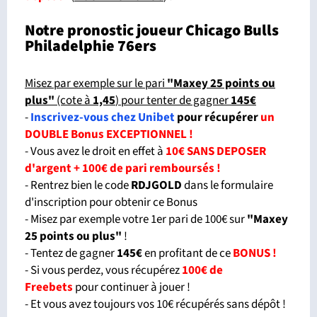
Notre pronostic joueur Chicago Bulls
Philadelphie 76ers
Misez par exemple sur le pari
"Maxey 25 points ou
plus
"
(cote à
1,45
) pour tenter de gagner
145€
-
Inscrivez-vous chez Unibet
pour récupérer
un
DOUBLE Bonus EXCEPTIONNEL !
- Vous avez le droit en effet à
10€ SANS DEPOSER
d'argent + 100€ de pari remboursés !
- Rentrez bien le code
RDJGOLD
dans le formulaire
d'inscription pour obtenir ce Bonus
- Misez par exemple votre 1er pari de 100€ sur
"Maxey
25 points ou plus
"
!
- Tentez de gagner
145€
en profitant de ce
BONUS !
- Si vous perdez, vous récupérez
100€ de
Freebets
pour continuer à jouer !
- Et vous avez toujours vos 10€ récupérés sans dépôt !