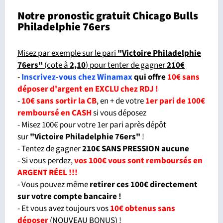
Notre pronostic gratuit Chicago Bulls
Philadelphie 76ers
Misez par exemple sur le pari
"Victoire Philadelphie
76ers"
(cote à
2,10
) pour tenter de gagner
210€
-
Inscrivez-vous chez Winamax
qui offre
10€ sans
déposer d'argent en EXCLU chez RDJ !
-
10€ sans sortir la CB
, en + de votre
1er pari de 100€
remboursé en CASH
si vous déposez
- Misez 100€ pour votre 1er pari après dépôt
sur
"Victoire Philadelphie 76ers"
!
- Tentez de gagner
210€ SANS PRESSION aucune
- Si vous perdez,
vos 100€ vous sont remboursés en
ARGENT RÉEL !!!
- Vous pouvez même
retirer ces 100€ directement
sur votre compte bancaire !
- Et vous avez toujours vos
10€ obtenus sans
déposer
(
NOUVEAU BONUS
) !