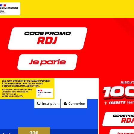
Inscription
Connexion
90€