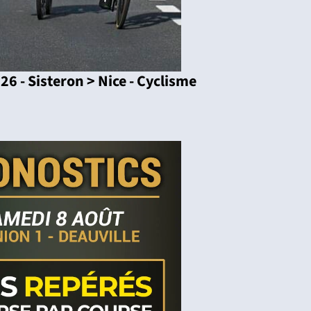
6 - Sisteron > Nice - Cyclisme