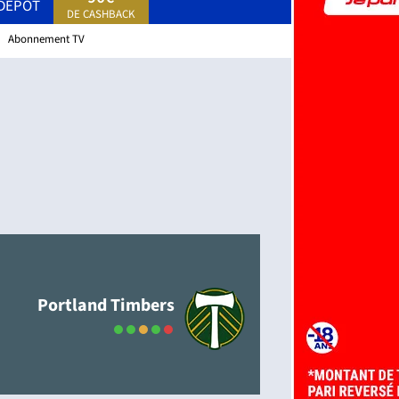
 DÉPÔT
DE CASHBACK
Abonnement TV
Portland Timbers