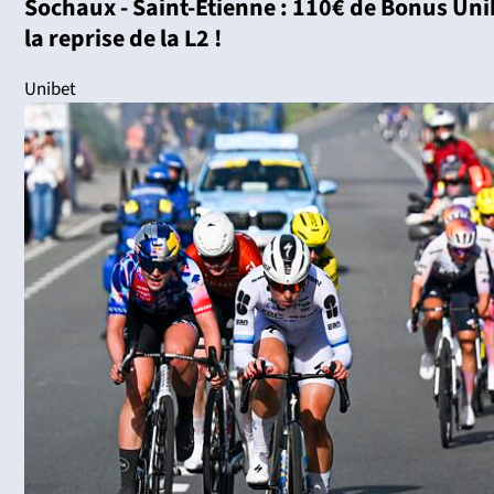
Sochaux - Saint-Etienne : 110€ de Bonus Uni
la reprise de la L2 !
Unibet