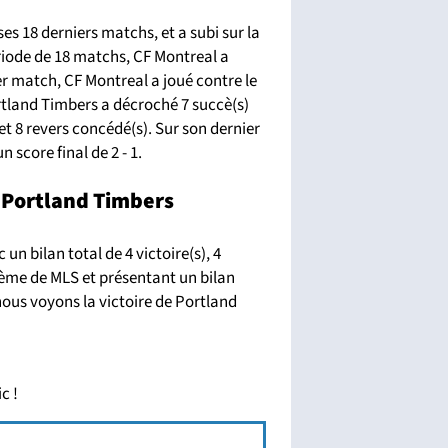
ses 18 derniers matchs, et a subi sur la
ériode de 18 matchs, CF Montreal a
ier match, CF Montreal a joué contre le
Portland Timbers a décroché 7 succè(s)
 et 8 revers concédé(s). Sur son dernier
score final de 2 - 1.
Portland Timbers
n bilan total de 4 victoire(s), 4
16ème de MLS et présentant un bilan
, nous voyons la victoire de Portland
c !