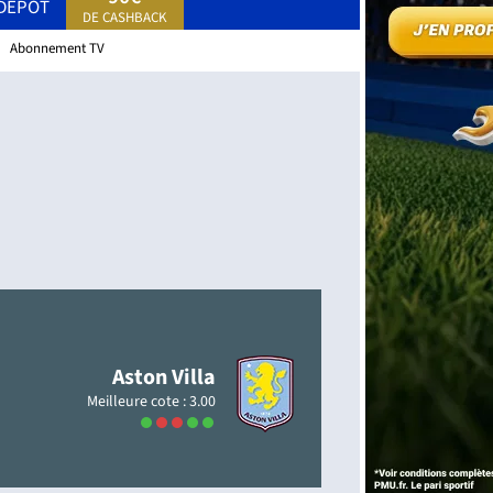
 DÉPÔT
DE CASHBACK
Abonnement TV
Aston Villa
Meilleure cote : 3.00