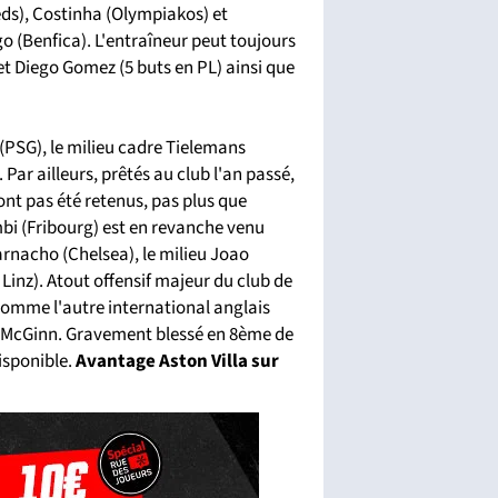
eds), Costinha (Olympiakos) et
go (Benfica). L'entraîneur peut toujours
 et Diego Gomez (5 buts en PL) ainsi que
e (PSG), le milieu cadre Tielemans
Par ailleurs, prêtés au club l'an passé,
'ont pas été retenus, pas plus que
mbi (Fribourg) est en revanche venu
Garnacho (Chelsea), le milieu Joao
inz). Atout offensif majeur du club de
comme l'autre international anglais
t McGinn. Gravement blessé en 8ème de
isponible.
Avantage Aston Villa sur