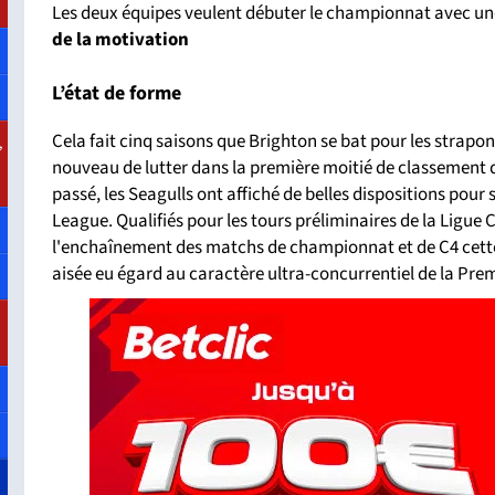
Les deux équipes veulent débuter le championnat avec une
de la motivation
L’état de forme
Cela fait cinq saisons que Brighton se bat pour les strapon
,
nouveau de lutter dans la première moitié de classement d
passé, les Seagulls ont affiché de belles dispositions pour
League. Qualifiés pour les tours préliminaires de la Ligue 
l'enchaînement des matchs de championnat et de C4 cette
aisée eu égard au caractère ultra-concurrentiel de la Pre