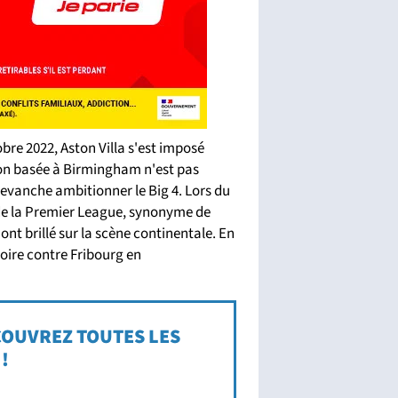
bre 2022, Aston Villa s'est imposé
on basée à Birmingham n'est pas
evanche ambitionner le Big 4. Lors du
 de la Premier League, synonyme de
 ont brillé sur la scène continentale. En
toire contre Fribourg en
COUVREZ TOUTES LES
!