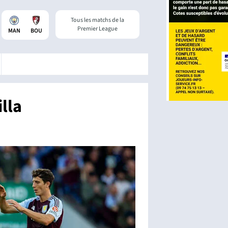
Tous les matchs de la
Premier League
MAN
BOU
lla