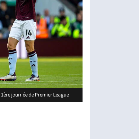
a 1ère journée de Premier League