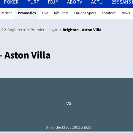
POKER
TURF
FDJ ®
ABO TV
ACTU
25€ SANS
Parier?
Pronostics
Live
Résultats
Parions Sport
Lotofoot
News
ll
Angleterre
Premier League
Brighton - Aston Villa
 Aston Villa
vs
dimanche 23 août 2026 à 15:00