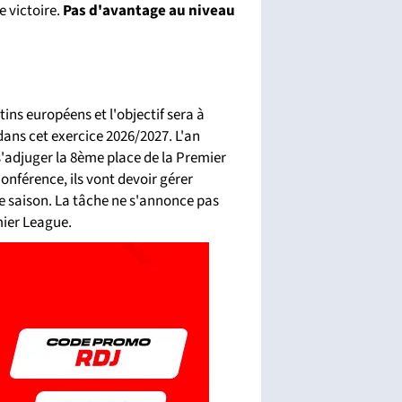
 victoire.
Pas d'avantage
au niveau
tins européens et l'objectif sera à
ans cet exercice 2026/2027. L'an
 s'adjuger la 8ème place de la Premier
Conférence, ils vont devoir gérer
 saison. La tâche ne s'annonce pas
mier League.