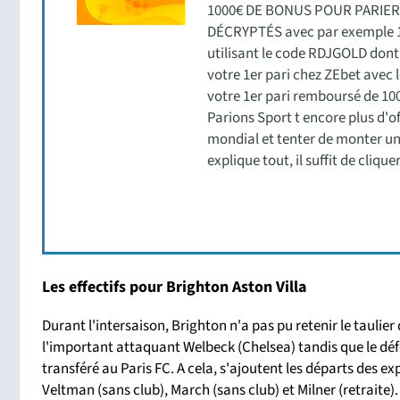
1000€ DE BONUS POUR PARIE
DÉCRYPTÉS avec par exemple 1
utilisant le code RDJGOLD dont 
votre 1er pari chez ZEbet avec
votre 1er pari remboursé de 100
Parions Sport t encore plus d'of
mondial et tenter de monter un
explique tout, il suffit de cliquer
Les effectifs pour Brighton Aston Villa
Durant l'intersaison, Brighton n'a pas pu retenir le taulie
l'important attaquant Welbeck (Chelsea) tandis que le dé
transféré au Paris FC. A cela, s'ajoutent les départs des e
Veltman (sans club), March (sans club) et Milner (retraite).