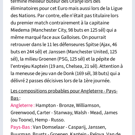
terminé meilleur buteur des Oranje lors des
éliminatoires pour cet Euro mais aussi lors de la Ligue
des Nations. Par contre, elle n'était pas titulaire lors
du premier match contrairement à la capitaine
Miedema (Manchester City, 98 buts en 125 sél) qui a
même marqué face aux Galloises. On pourrait
retrouver dans le 11 les défenseures Spitse (Ajax, 46
buts en 244 sél) et Janssen (Manchester United, 125
sél), la milieu Groenen (PSG, 125 sél) et la pépite de
l'entrejeu Kaptein (19 ans, Chelsea, 21 sél). Attention à
la meneuse de jeu van de Donk (169 sél, 38 buts) qui a
délivré 2 passes décisives lors de la 1ère journée.
Les compositions probables pour Angleterre - Pays-
Bas
:
Angleterre
:
Hampton - Bronze, Williamson,
Greenwood, Carter - Stanway, Walsh - Mead, James
(ou Toone), Hemp - Russo.
Pays-Bas :
Van Domselaar - Casparij, Janssen,
Buurman, Brugts - Groenen, Kaptein - Pelova, Van de