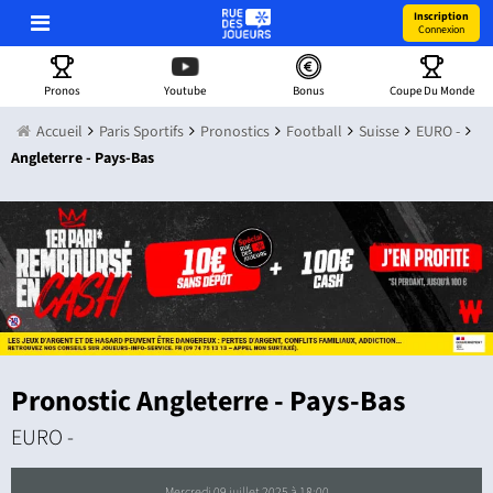
Inscription
Connexion
Pronos
Youtube
Bonus
Coupe Du Monde
Accueil
Paris Sportifs
Pronostics
Football
Suisse
EURO -
Angleterre - Pays-Bas
Pronostic Angleterre - Pays-Bas
EURO -
mercredi 09 juillet 2025 à 18:00