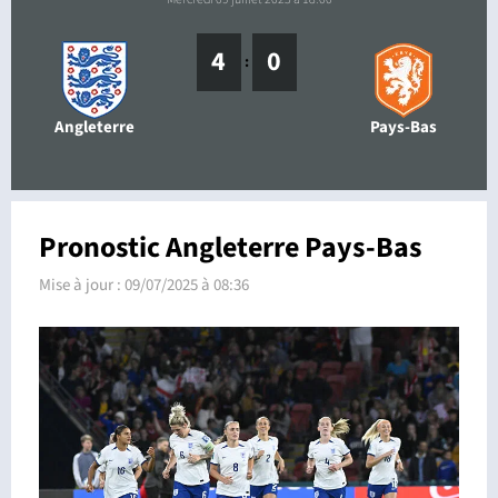
4
0
:
Angleterre
Pays-Bas
Pronostic Angleterre Pays-Bas
Mise à jour :
09/07/2025 à 08:36