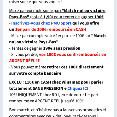
miser sur ce que vous voulez !
Misez par exemple sur le pari
"Match nul ou victoire
Pays-Bas"
(cote à
1,90
) pour tenter de gagner
190€
-
Inscrivez-vous chez PMU Sport
qui vous offre
un
1er pari de 100€ remboursé en CASH
- Misez par exemple votre 1er pari de 100€ sur
"Match
nul ou victoire Pays-Bas"
!
- Tentez de gagner
190€ sans pression
- Si vous perdez,
vos 100€ vous sont remboursés en
ARGENT RÉEL !!!
- Vous pouvez même
retirer ces 100€ directement
sur votre compte bancaire
EXCLU :
110€ en CASH chez Winamax pour parier
totalement SANS PRESSION
⇒
Cliquez ICI
10€ UNIQUEMENT chez RDJ, en + de votre 1er pari
remboursé en ARGENT REEL jusqu'à 100€ !
Bon match, et n'hésitez pas à laisser vos pronostics et
commentaires avec ceux des joueurs ci-dessous !