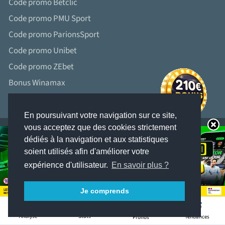
Code promo Betclic
Code promo PMU Sport
Code promo ParionsSport
Code promo Unibet
Code promo ZEbet
Bonus Winamax
En poursuivant votre navigation sur ce site,
vous acceptez que des cookies strictement
dédiés à la navigation et aux statistiques
soient utilisés afin d'améliorer votre
LES JEUX D’ARGENT ET DE HASARD PEUVENT ÊTRE DANGEREUX : PERTES
expérience d'utilisateur.
En savoir plus ?
D’ARGENT, CONFLITS FAMILIAUX, ADDICTION...
RETROUVEZ NOS CONSEILS SUR JOUEURS-INFO-SERVICE. FR (09 74 75 13 13 –
APPEL NON SURTAXÉ).
Je comprends
10
Stats
Analyse
Tendances
Pronos