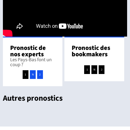
Pronostic de
Pronostic des
nos experts
bookmakers
Les Pays-Bas font un
coup ?
1
N
2
1
N
2
Autres pronostics