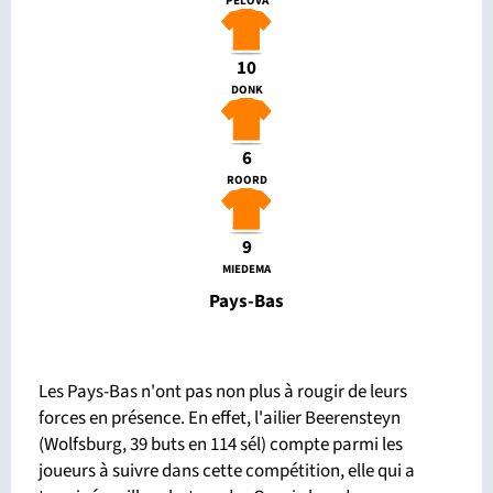
PELOVA
10
DONK
6
ROORD
9
MIEDEMA
Pays-Bas
Les Pays-Bas n'ont pas non plus à rougir de leurs
forces en présence. En effet, l'ailier Beerensteyn
(Wolfsburg, 39 buts en 114 sél) compte parmi les
joueurs à suivre dans cette compétition, elle qui a