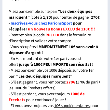
Misez par exemple sur le pari
"Les deux équipes
marquent"
(cote à
1,70
) pour tenter de gagner
270€
-
Inscrivez-vous chez ParionsSport
pour
récupérer
un Nouveau Bonus EXCLU de 110€ !!!
- Rentrez bien le code
RDJ110
dans le formulaire
d'inscription et validez votre compte
- Vous récupérez
IMMEDIATEMENT 10€ sans avoir à
déposer d'argent !
- En +, le montant de votre 1er pari vous est
offert
jusqu'à 100€ PEU IMPORTE son résultat !
- Misez par exemple vos 100€ déposés sur votre 1er
pari
"Les deux équipes marquent"
- S'il est gagnant, vous remportez
270€
(170€ du pari +
les 100€ de Freebets offerts).
- S'il est perdant, vous avez toujours
100€ de
Freebets
pour continuer à jouer !
- Et vous avez toujours vos
10€ supplémentaires
pour