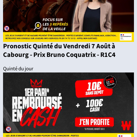
Pronostic Quinté du Vendredi 7 Août à
Cabourg - Prix Bruno Coquatrix - R1C4
Quinté du jour