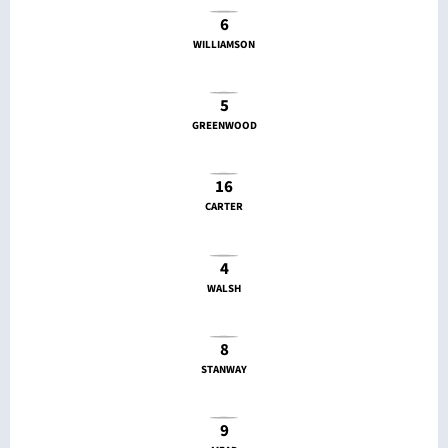
6
WILLIAMSON
5
GREENWOOD
16
CARTER
4
WALSH
8
STANWAY
9