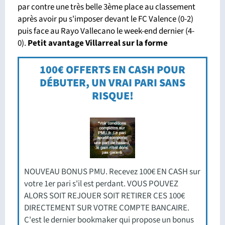
par contre une très belle 3ème place au classement
après avoir pu s'imposer devant le FC Valence (0-2)
puis face au Rayo Vallecano le week-end dernier (4-
0).
Petit avantage Villarreal sur la forme
100€ OFFERTS EN CASH POUR
DÉBUTER, UN VRAI PARI SANS
RISQUE!
NOUVEAU BONUS PMU. Recevez 100€ EN CASH sur
votre 1er pari s'il est perdant. VOUS POUVEZ
ALORS SOIT REJOUER SOIT RETIRER CES 100€
DIRECTEMENT SUR VOTRE COMPTE BANCAIRE.
C'est le dernier bookmaker qui propose un bonus