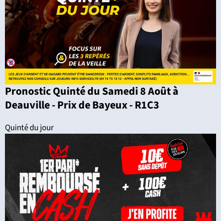
Pronostic Quinté du Samedi 8 Août à
Deauville - Prix de Bayeux - R1C3
Quinté du jour