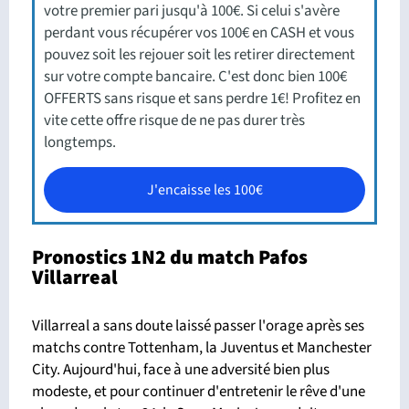
votre premier pari jusqu'à 100€. Si celui s'avère
perdant vous récupérer vos 100€ en CASH et vous
pouvez soit les rejouer soit les retirer directement
sur votre compte bancaire. C'est donc bien 100€
OFFERTS sans risque et sans perdre 1€! Profitez en
vite cette offre risque de ne pas durer très
longtemps.
J'encaisse les 100€
Pronostics 1N2 du match Pafos
Villarreal
Villarreal a sans doute laissé passer l'orage après ses
matchs contre Tottenham, la Juventus et Manchester
City. Aujourd'hui, face à une adversité bien plus
modeste, et pour continuer d'entretenir le rêve d'une