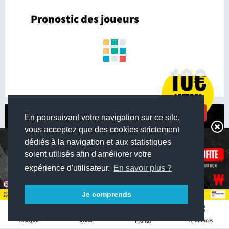
Pronostic des joueurs
En poursuivant votre navigation sur ce site,
vous acceptez que des cookies strictement
dédiés à la navigation et aux statistiques
soient utilisés afin d'améliorer votre
expérience d'utilisateur.
En savoir plus ?
Je comprends
9
Stats
Analyse
Tendances
Pronos