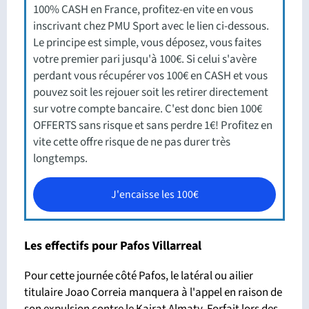
100% CASH en France, profitez-en vite en vous
inscrivant chez PMU Sport avec le lien ci-dessous.
Le principe est simple, vous déposez, vous faites
votre premier pari jusqu'à 100€. Si celui s'avère
perdant vous récupérer vos 100€ en CASH et vous
pouvez soit les rejouer soit les retirer directement
sur votre compte bancaire. C'est donc bien 100€
OFFERTS sans risque et sans perdre 1€! Profitez en
vite cette offre risque de ne pas durer très
longtemps.
J'encaisse les 100€
Les effectifs pour Pafos Villarreal
Pour cette journée côté Pafos, le latéral ou ailier
titulaire Joao Correia manquera à l'appel en raison de