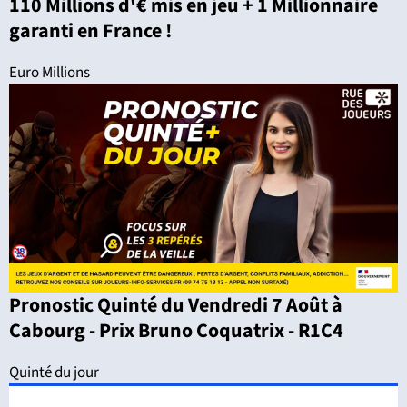
110 Millions d'€ mis en jeu + 1 Millionnaire
garanti en France !
Euro Millions
Pronostic Quinté du Vendredi 7 Août à
Cabourg - Prix Bruno Coquatrix - R1C4
Quinté du jour