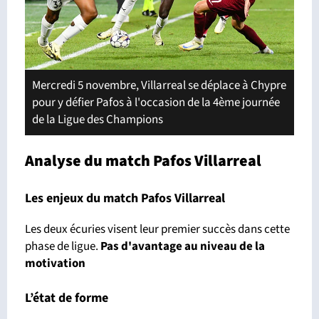
Mercredi 5 novembre, Villarreal se déplace à Chypre
pour y défier Pafos à l'occasion de la 4ème journée
de la Ligue des Champions
Analyse du match Pafos Villarreal
Les enjeux du match Pafos Villarreal
Les deux écuries visent leur premier succès dans cette
phase de ligue.
Pas d'avantage
au niveau de la
motivation
L’état de forme