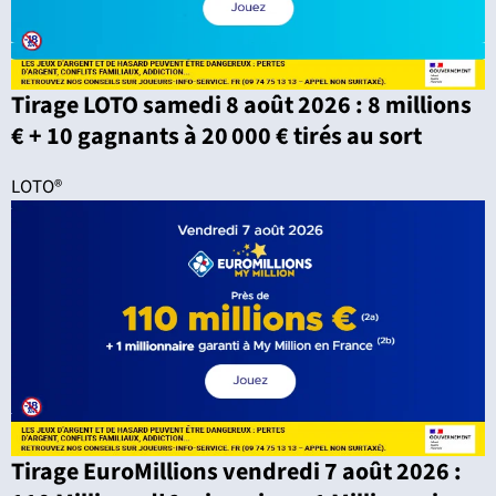
Tirage LOTO samedi 8 août 2026 : 8 millions
€ + 10 gagnants à 20 000 € tirés au sort
LOTO®
Tirage EuroMillions vendredi 7 août 2026 :