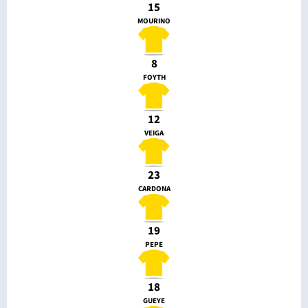
15
MOURINO
8
FOYTH
12
VEIGA
23
CARDONA
19
PEPE
18
GUEYE