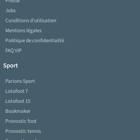
Presse
Jobs
Conditions d'utilisation
Mentions légales
Politique de confidentialité
FAQ VIP
Sport
Parions Sport
Lotofoot 7
Lotofoot 15
Bookmaker
Pronostic foot
Pronostic tennis