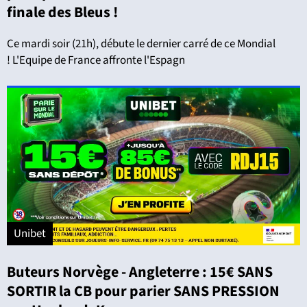
finale des Bleus !
Ce mardi soir (21h), débute le dernier carré de ce Mondial
! L'Equipe de France affronte l'Espagn
Unibet
Buteurs Norvège - Angleterre : 15€ SANS
SORTIR la CB pour parier SANS PRESSION