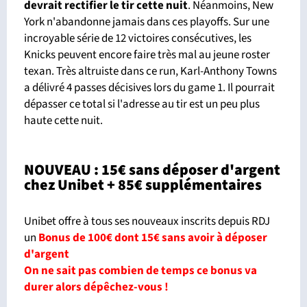
devrait rectifier le tir cette nuit
. Néanmoins, New
York n'abandonne jamais dans ces playoffs. Sur une
incroyable série de 12 victoires consécutives, les
Knicks peuvent encore faire très mal au jeune roster
texan. Très altruiste dans ce run, Karl-Anthony Towns
a délivré 4 passes décisives lors du game 1. Il pourrait
dépasser ce total si l'adresse au tir est un peu plus
haute cette nuit.
NOUVEAU : 15€ sans déposer d'argent
chez Unibet + 85€ supplémentaires
Unibet offre à tous ses nouveaux inscrits depuis RDJ
un
Bonus de 100€ dont 15€ sans avoir à déposer
d'argent
On ne sait pas combien de temps ce bonus va
durer alors dépêchez-vous !