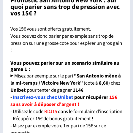
Pronostic San Antonio New York : Sur
quoi parier sans trop de pression avec
vos 15€ ?
Vos 15€ vous sont offerts gratuitement.
Vous pouvez donc parier par exemple sans trop de
pression sur une grosse cote pour espérer un gros gain
!
Vous pouvez parier sur un scenario similaire au
game 1 :
►
Misez par exemple sur le pari
"San Antonio mène à
la mi-temps / Victoire New York"
(cote à
8,60
) chez
Unibet
pour tenter de gagner
114€
-
Inscrivez-vous chez Unibet
pour récupérer
15€
sans avoir à déposer d'argent !
- Utilisez le code
RDJ15
dans le formulaire d'inscription
- Récupérez 15€ de bonus gratuitement !
- Misez par exemple votre 1er pari de 15€ sur ce
pronostic