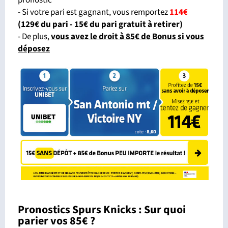
- Si votre pari est gagnant, vous remportez
114€
(129€ du pari - 15€ du pari gratuit à retirer)
- De plus,
vous avez le droit à 85€ de Bonus si vous
déposez
Pronostics Spurs Knicks : Sur quoi
parier vos 85€ ?