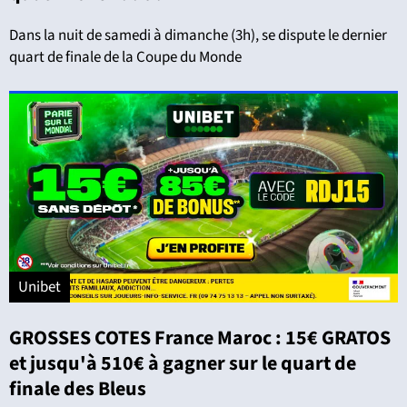
Dans la nuit de samedi à dimanche (3h), se dispute le dernier
quart de finale de la Coupe du Monde
Unibet
GROSSES COTES France Maroc : 15€ GRATOS
et jusqu'à 510€ à gagner sur le quart de
finale des Bleus