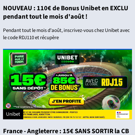
NOUVEAU : 110€ de Bonus Unibet en EXCLU
pendant tout le mois d'août !
Pendant tout le mois d'août, inscrivez-vous chez Unibet avec
le code RDJ110 et récupère
Unibet
France - Angleterre : 15€ SANS SORTIR la CB