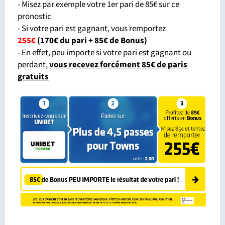
- Misez par exemple votre 1er pari de 85€ sur ce
pronostic
- Si votre pari est gagnant, vous remportez
255€
(170€ du pari + 85€ de Bonus)
- En effet, peu importe si votre pari est gagnant ou
perdant,
vous recevez forcément 85€ de paris
gratuits