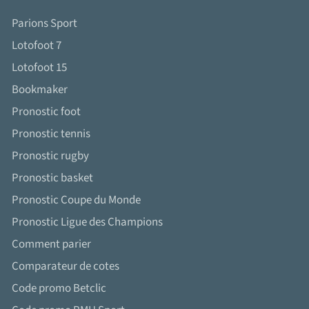
Parions Sport
Lotofoot 7
Lotofoot 15
Bookmaker
Pronostic foot
Pronostic tennis
Pronostic rugby
Pronostic basket
Pronostic Coupe du Monde
Pronostic Ligue des Champions
Comment parier
Comparateur de cotes
Code promo Betclic