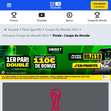
Inscription
Connexion
Pronos
Youtube
Bonus
Coupe Du Monde
Accueil
Paris Sportifs
Coupe Du Monde 2022
Groupes Coupe du Monde 2022
Finale : Coupe du Monde