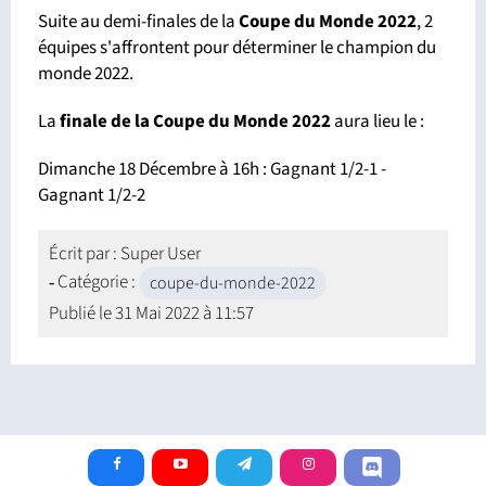
Suite au demi-finales de la
Coupe du Monde 2022
, 2
équipes s'affrontent pour déterminer le champion du
monde 2022.
La
finale de la Coupe du Monde 2022
aura lieu le :
Dimanche 18 Décembre à 16h : Gagnant 1/2-1 -
Gagnant 1/2-2
Écrit par :
Super User
Catégorie :
coupe-du-monde-2022
Publié le
31 Mai 2022 à 11:57