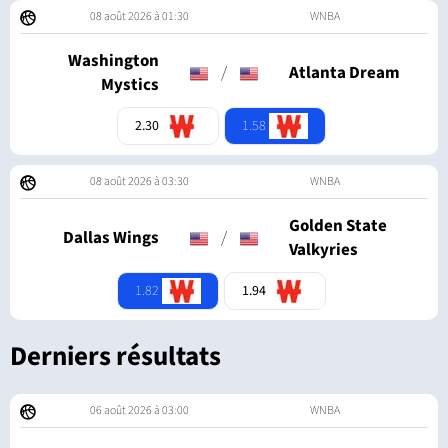
08 août 2026 à 01:30
WNBA
Washington
/
Atlanta Dream
Mystics
1.58
2.30
08 août 2026 à 03:30
WNBA
Golden State
Dallas Wings
/
Valkyries
1.82
1.94
Derniers résultats
06 août 2026 à 03:00
WNBA