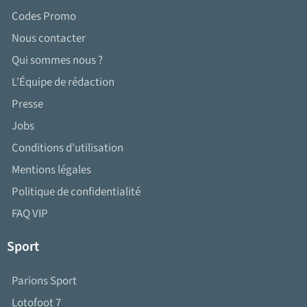
Codes Promo
Nous contacter
Qui sommes nous ?
L’Équipe de rédaction
Presse
Jobs
Conditions d'utilisation
Mentions légales
Politique de confidentialité
FAQ VIP
Sport
Parions Sport
Lotofoot 7