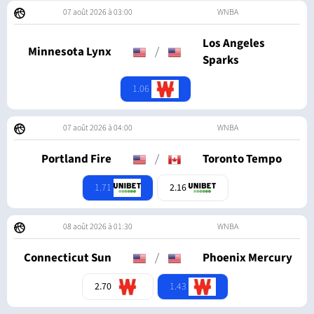
07 août 2026 à 03:00
WNBA
Los Angeles
Minnesota Lynx
/
Sparks
1.06
07 août 2026 à 04:00
WNBA
Portland Fire
/
Toronto Tempo
1.71
2.16
08 août 2026 à 01:30
WNBA
Connecticut Sun
/
Phoenix Mercury
1.43
2.70