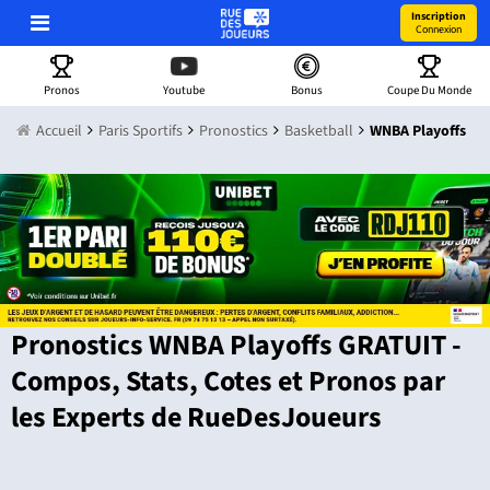
Inscription
Connexion
Pronos
Youtube
Bonus
Coupe Du Monde
Accueil
Paris Sportifs
Pronostics
Basketball
WNBA Playoffs
Pronostics WNBA Playoffs GRATUIT -
Compos, Stats, Cotes et Pronos par
les Experts de RueDesJoueurs