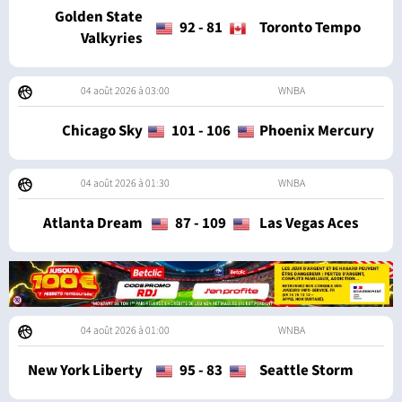
Golden State
92
-
81
Toronto Tempo
Valkyries
04 août 2026 à 03:00
WNBA
Chicago Sky
101
-
106
Phoenix Mercury
04 août 2026 à 01:30
WNBA
Atlanta Dream
87
-
109
Las Vegas Aces
04 août 2026 à 01:00
WNBA
New York Liberty
95
-
83
Seattle Storm