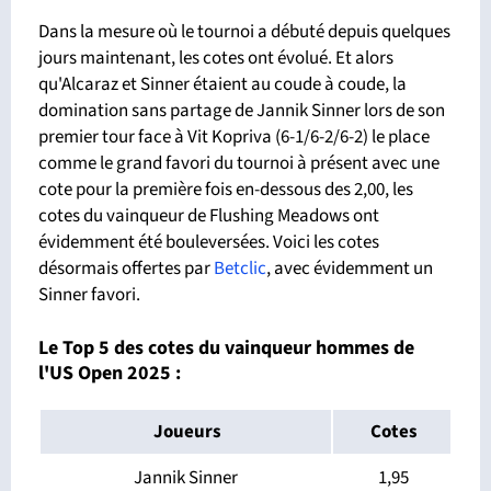
Dans la mesure où le tournoi a débuté depuis quelques
jours maintenant, les cotes ont évolué. Et alors
qu'Alcaraz et Sinner étaient au coude à coude, la
domination sans partage de Jannik Sinner lors de son
premier tour face à Vit Kopriva (6-1/6-2/6-2) le place
comme le grand favori du tournoi à présent avec une
cote pour la première fois en-dessous des 2,00, les
cotes du vainqueur de Flushing Meadows ont
évidemment été bouleversées. Voici les cotes
désormais offertes par
Betclic
, avec évidemment un
Sinner favori.
Le Top 5 des cotes du vainqueur hommes de
l'US Open 2025 :
Joueurs
Cotes
Jannik Sinner
1,95