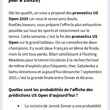
jour à 10h20)
Dès les qualifs, on vous a proposé des
pronostics US
Open 2025
car vous le savez sans doute,
RueDesJoueurs, vous prépare l'offre la plus exhaustive
possible sur tous les sports et notamment sur le
tennis. Cette semaine, c'est la fin des
pronostics US
Open
sur le grand tableau. On va connaître les deux
champions. Il y avait deux Français en 8ème de finale,
mais ils ont tous perdu. Bilan satisfaisant à Flushing
Meadows pour le tennis tricolores à la recherche tout
de même d'exploits plus fréquents. Hier, Sabalenka a
battu Anisimova et aujourd'hui dimanche 7 septembre
2025, c'est la grande finale entre Sinner et Alcaraz.
Quelles sont les probabilités de l'affiche des
prédictions US Open d'aujourd'hui ?
La victoire de Jannik Sinner a une probabilité