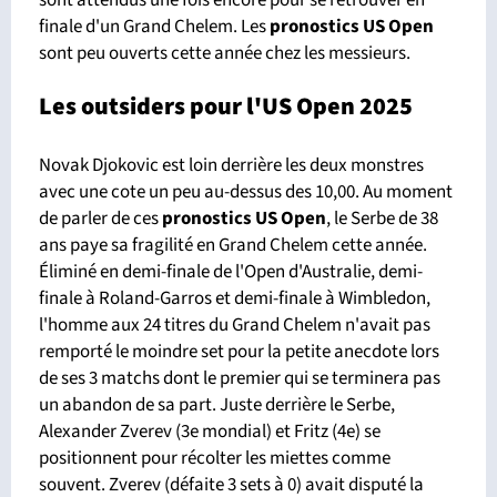
sont attendus une fois encore pour se retrouver en
finale d'un Grand Chelem. Les
pronostics US Open
sont peu ouverts cette année chez les messieurs.
Les outsiders pour l'US Open 2025
Novak Djokovic est loin derrière les deux monstres
avec une cote un peu au-dessus des 10,00. Au moment
de parler de ces
pronostics US Open
, le Serbe de 38
ans paye sa fragilité en Grand Chelem cette année.
Éliminé en demi-finale de l'Open d'Australie, demi-
finale à Roland-Garros et demi-finale à Wimbledon,
l'homme aux 24 titres du Grand Chelem n'avait pas
remporté le moindre set pour la petite anecdote lors
de ses 3 matchs dont le premier qui se terminera pas
un abandon de sa part. Juste derrière le Serbe,
Alexander Zverev (3e mondial) et Fritz (4e) se
positionnent pour récolter les miettes comme
souvent. Zverev (défaite 3 sets à 0) avait disputé la