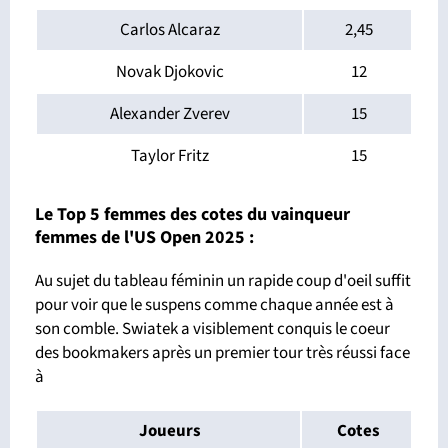
Carlos Alcaraz
2,45
Novak Djokovic
12
Alexander Zverev
15
Taylor Fritz
15
Le Top 5 femmes des cotes du vainqueur
femmes de l'US Open 2025 :
Au sujet du tableau féminin un rapide coup d'oeil suffit
pour voir que le suspens comme chaque année est à
son comble. Swiatek a visiblement conquis le coeur
des bookmakers après un premier tour très réussi face
à
Joueurs
Cotes