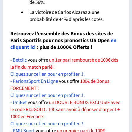
de 56%.
La victoire de Carlos Alcaraz a une
probabilité de 44% d'après les cotes.
Retrouvez l'ensemble des Bonus des sites de
Paris Sportifs pour nos pronostics US Open
en
cliquant ici
: plus de 1000€ Offerts !
-
Betclic
vous offre
un 1er pari remboursé de 100€ dès
la fin du match parié
!
Cliquez sur ce lien pour en profiter !!!
-
ParionsSport En Ligne
vous offre
100€ de Bonus
FORCEMENT !
Cliquez sur ce lien pour en profiter !!!
-
UniBet
vous offre
un DOUBLE BONUS EXCLUSIF
avec
le code RDJGOLD
: 10€ sans avoir à déposer d'argent +
100€ en Freebets
Cliquez sur ce lien pour en profiter !!!
-
PMU Sport
vous offre
un premier pari de 100€