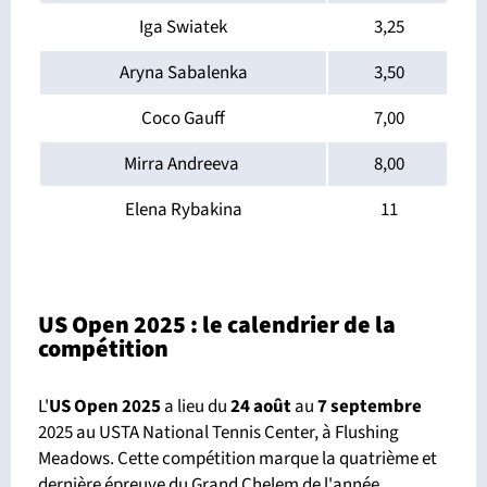
Iga Swiatek
3,25
Aryna Sabalenka
3,50
Coco Gauff
7,00
Mirra Andreeva
8,00
Elena Rybakina
11
US Open 2025 : le calendrier de la
compétition
L'
US Open 2025
a lieu du
24 août
au
7 septembre
2025 au USTA National Tennis Center, à Flushing
Meadows. Cette compétition marque la quatrième et
dernière épreuve du Grand Chelem de l'année.