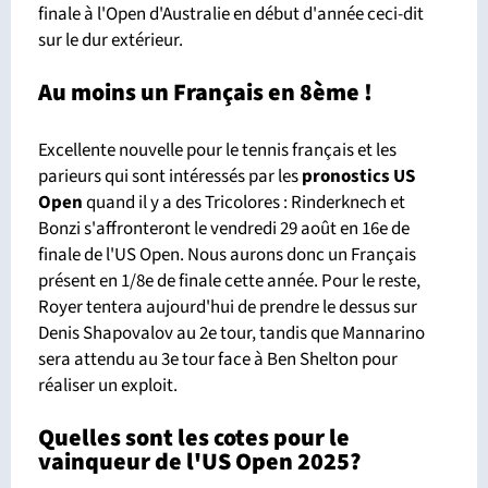
finale à l'Open d'Australie en début d'année ceci-dit
sur le dur extérieur.
Au moins un Français en 8ème !
Excellente nouvelle pour le tennis français et les
parieurs qui sont intéressés par les
pronostics US
Open
quand il y a des Tricolores : Rinderknech et
Bonzi s'affronteront le vendredi 29 août en 16e de
finale de l'US Open. Nous aurons donc un Français
présent en 1/8e de finale cette année. Pour le reste,
Royer tentera aujourd'hui de prendre le dessus sur
Denis Shapovalov au 2e tour, tandis que Mannarino
sera attendu au 3e tour face à Ben Shelton pour
réaliser un exploit.
Quelles sont les cotes pour le
vainqueur de l'US Open 2025?