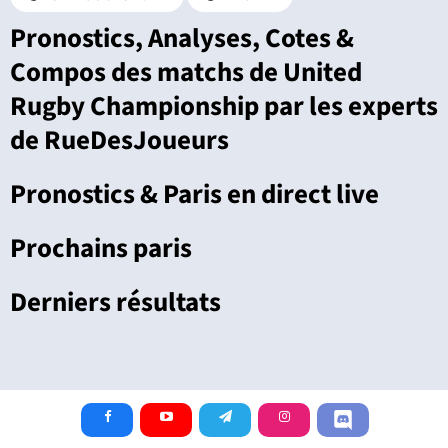
Pronostics, Analyses, Cotes &
Compos des matchs de United
Rugby Championship par les experts
de RueDesJoueurs
Pronostics & Paris en direct live
Prochains paris
Derniers résultats