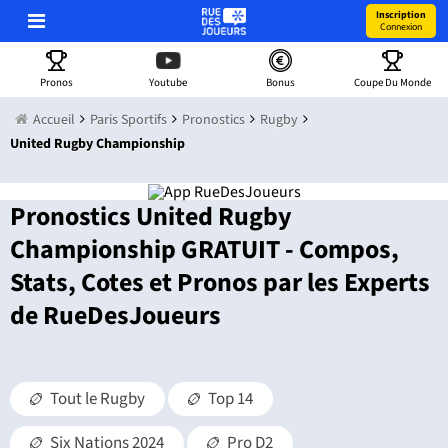
Inscription
Connexion
Pronos
Youtube
Bonus
Coupe Du Monde
Accueil
Paris Sportifs
Pronostics
Rugby
United Rugby Championship
Pronostics United Rugby
Championship GRATUIT - Compos,
Stats, Cotes et Pronos par les Experts
de RueDesJoueurs
Tout le Rugby
Top 14
Six Nations 2024
Pro D2