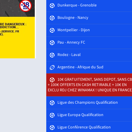
Dunkerque - Grenoble
Boulogne - Nancy
Montpellier - Dijon
Pau - Annecy FC
Rodez - Laval
Argentine - Afrique du Sud
10€ GRATUITEMENT, SANS DEPOT, SANS CB
+ 100€ OFFERTS EN CASH RETIRABLE + 10€ EN
EXCLU RDJ CHEZ WINAMAX ! UNIQUE EN FRANCE
Ligue des Champions Qualification
Ligue Europa Qualification
Ligue Conférence Qualification