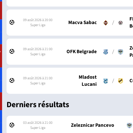
F
09 août 2026 à 20:00
Macva Sabac
/
Super Liga
B
Z
09 août 2026 à 21:00
,
OFK Belgrade
/
Super Liga
P
Mladost
09 août 2026 à 21:00
/
C
Super Liga
Lucani
Derniers résultats
03 août 2026 à 21:00
Zeleznicar Pancevo
Super Liga