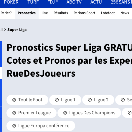
POKER
TURF
FDJ ®
ABO TV
ACTU
25€ SANS
Parier?
Pronostics
Live
Résultats
Parions Sport
Lotofoot
News
ll
Super Liga
Pronostics Super Liga GRATU
Cotes et Pronos par les Expe
RueDesJoueurs
Tout le Foot
Ligue 1
Ligue 2
Se
Premier League
Ligues Des Champions
Ligue Europa conférence