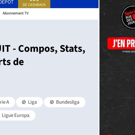
 DÉPÔT
DE CASHBACK
Abonnement TV
IT - Compos, Stats,
rts de
rie A
Liga
Bundesliga
Ligue Europa