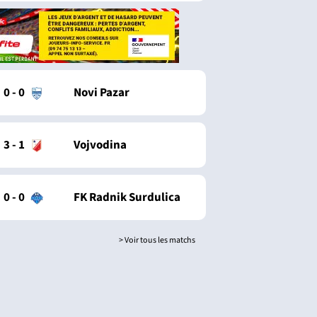
0
-
0
Novi Pazar
3
-
1
Vojvodina
0
-
0
FK Radnik Surdulica
> Voir tous les matchs