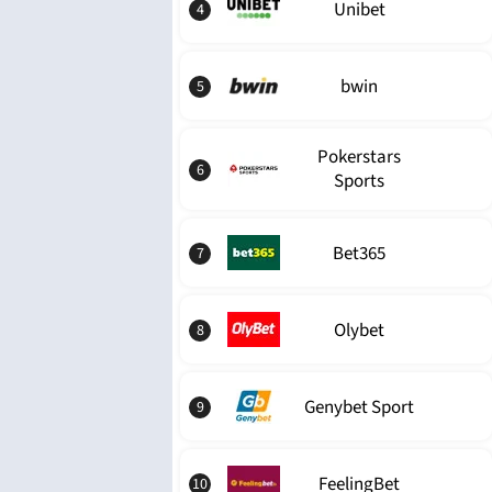
Unibet
4
bwin
5
Pokerstars
6
Sports
Bet365
7
Olybet
8
Genybet Sport
9
FeelingBet
10