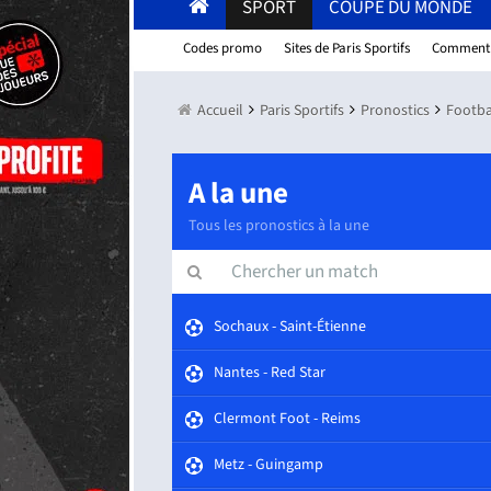
SPORT
COUPE DU MONDE
Codes promo
Sites de Paris Sportifs
Comment 
Accueil
Paris Sportifs
Pronostics
Footba
A la une
Tous les pronostics à la une
Sochaux - Saint-Étienne
Nantes - Red Star
Clermont Foot - Reims
Metz - Guingamp