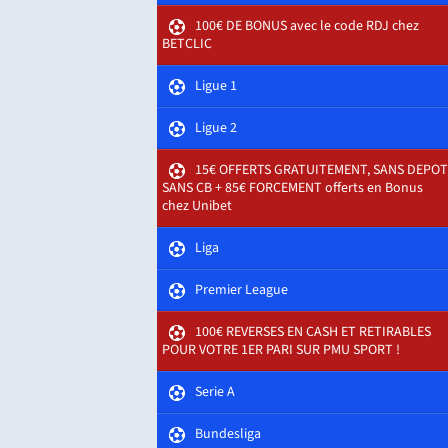
100€ DE BONUS avec le code RDJ chez
BETCLIC
Ligue 1
Ligue 2
15€ OFFERTS GRATUITEMENT, SANS DEPOT
SANS CB + 85€ FORCEMENT offerts en Bonus
chez Unibet
Liga
Premier League
100€ REVERSES EN CASH ET RETIRABLES
POUR VOTRE 1ER PARI SUR PMU SPORT !
Serie A
Bundesliga