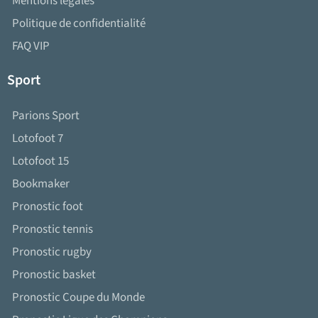
Mentions légales
Politique de confidentialité
FAQ VIP
Sport
Parions Sport
Lotofoot 7
Lotofoot 15
Bookmaker
Pronostic foot
Pronostic tennis
Pronostic rugby
Pronostic basket
Pronostic Coupe du Monde