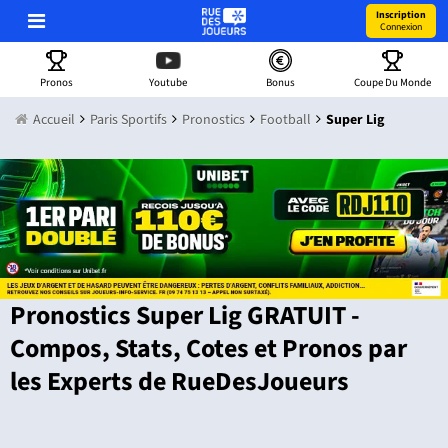
Inscription
Connexion
Pronos
Youtube
Bonus
Coupe Du Monde
Accueil
Paris Sportifs
Pronostics
Football
Super Lig
Pronostics Super Lig GRATUIT -
Compos, Stats, Cotes et Pronos par
les Experts de RueDesJoueurs