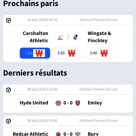
Prochains paris
10 août 2026 à 20:45
Isthmian Premier Division
Carshalton
Wingate &
/
Athletic
Finchley
1.84
3.85
3.40
Derniers résultats
08 août 2026 à 16:00
Northern Premier Division
Hyde United
0
-
0
Emley
08 août 2026 à 16:00
Northern Premier Division
Redcar Athletic
0
-
0
Bury