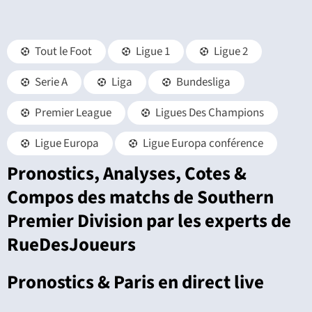
Tout le Foot
Ligue 1
Ligue 2
Serie A
Liga
Bundesliga
Premier League
Ligues Des Champions
Ligue Europa
Ligue Europa conférence
Pronostics, Analyses, Cotes &
Compos des matchs de Southern
Premier Division par les experts de
RueDesJoueurs
Pronostics & Paris en direct live