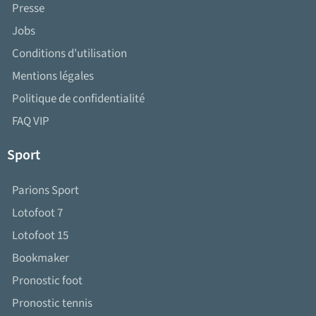
Presse
Jobs
Conditions d'utilisation
Mentions légales
Politique de confidentialité
FAQ VIP
Sport
Parions Sport
Lotofoot 7
Lotofoot 15
Bookmaker
Pronostic foot
Pronostic tennis