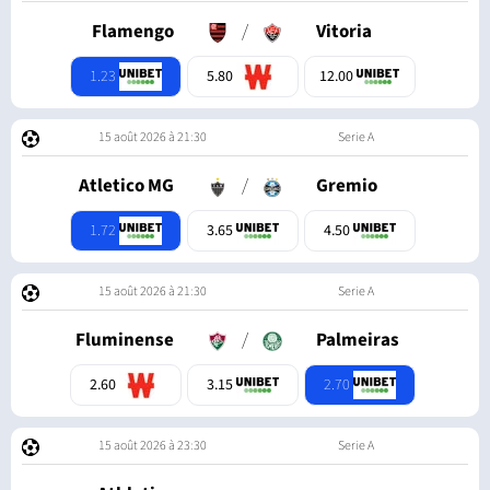
Flamengo
/
Vitoria
1.23
5.80
12.00
15 août 2026 à 21:30
Serie A
Atletico MG
/
Gremio
1.72
3.65
4.50
15 août 2026 à 21:30
Serie A
Fluminense
/
Palmeiras
2.70
2.60
3.15
15 août 2026 à 23:30
Serie A