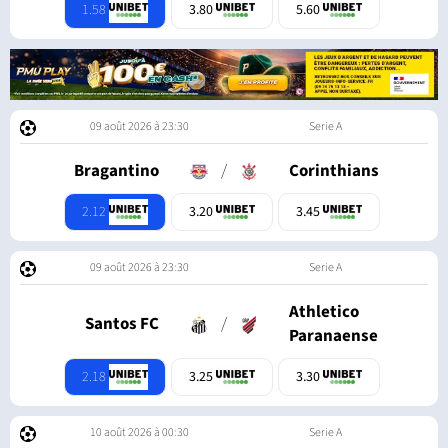
1.58
3.80
5.60
09 août 2026 à 23:30
Serie A
Bragantino
/
Corinthians
2.12
3.20
3.45
09 août 2026 à 23:30
Serie A
Athletico
Santos FC
/
Paranaense
2.18
3.25
3.30
10 août 2026 à 00:30
Serie A