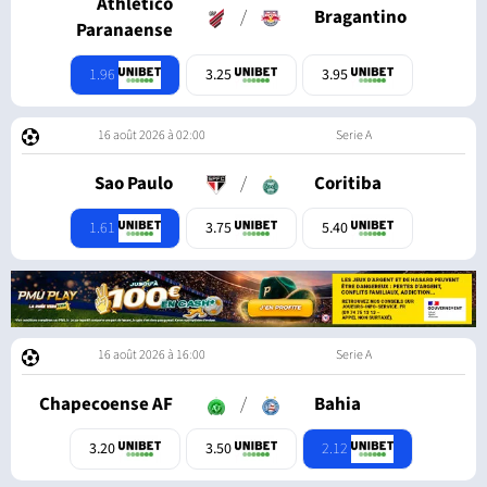
Athletico
/
Bragantino
Paranaense
1.96
3.25
3.95
16 août 2026 à 02:00
Serie A
Sao Paulo
/
Coritiba
1.61
3.75
5.40
16 août 2026 à 16:00
Serie A
Chapecoense AF
/
Bahia
2.12
3.20
3.50