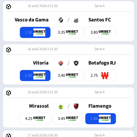
16 août 2026 à 21:00
Serie A
Vasco da Gama
/
Santos FC
1.92
3.35
3.80
16 août 2026 à 23:30
Serie A
Vitoria
/
Botafogo RJ
2.45
3.40
2.75
16 août 2026 à 23:30
Serie A
Mirassol
/
Flamengo
1.84
4.25
3.45
17 août 2026 à 00:30
Serie A