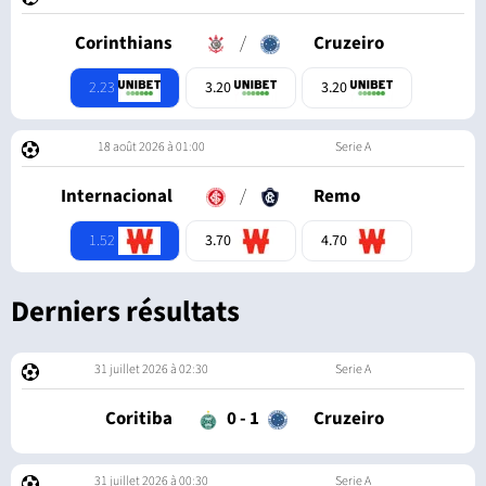
Corinthians
/
Cruzeiro
2.23
3.20
3.20
18 août 2026 à 01:00
Serie A
Internacional
/
Remo
1.52
3.70
4.70
Derniers résultats
31 juillet 2026 à 02:30
Serie A
Coritiba
0
-
1
Cruzeiro
31 juillet 2026 à 00:30
Serie A