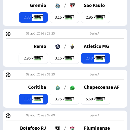
Gremio
/
Sao Paulo
2.38
3.15
2.95
08 août 2026 à 23:30
Serie A
Remo
/
Atletico MG
2.40
2.95
3.15
09 août 2026 à 01:30
Serie A
Coritiba
/
Chapecoense AF
1.60
3.75
5.60
09 août 2026 à 02:00
Serie A
Botafogo RJ
/
Fluminense