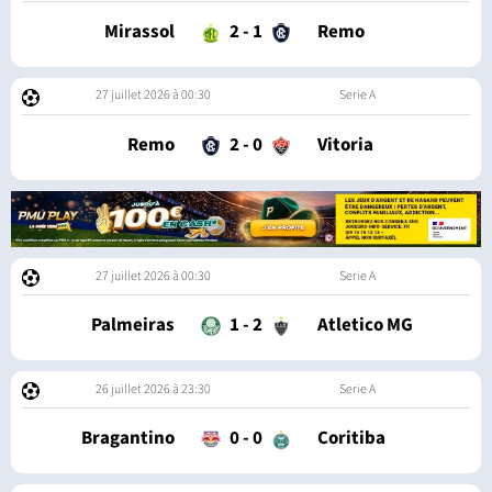
Mirassol
2
-
1
Remo
27 juillet 2026 à 00:30
Serie A
Remo
2
-
0
Vitoria
27 juillet 2026 à 00:30
Serie A
Palmeiras
1
-
2
Atletico MG
26 juillet 2026 à 23:30
Serie A
Bragantino
0
-
0
Coritiba