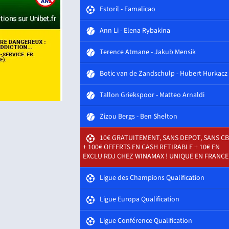
Estoril - Famalicao
Ann Li - Elena Rybakina
Terence Atmane - Jakub Mensik
Botic van de Zandschulp - Hubert Hurkacz
Tallon Griekspoor - Matteo Arnaldi
Zizou Bergs - Ben Shelton
10€ GRATUITEMENT, SANS DEPOT, SANS CB
+ 100€ OFFERTS EN CASH RETIRABLE + 10€ EN
EXCLU RDJ CHEZ WINAMAX ! UNIQUE EN FRANCE
Ligue des Champions Qualification
Ligue Europa Qualification
Ligue Conférence Qualification