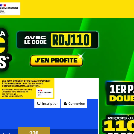
Inscription
Connexion
90€