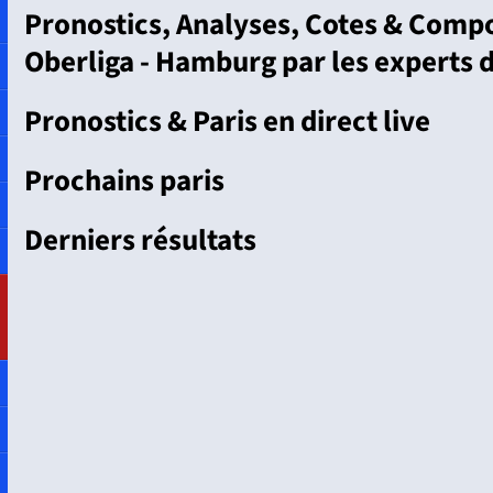
Pronostics, Analyses, Cotes & Comp
Oberliga - Hamburg par les experts
Pronostics & Paris en direct live
Prochains paris
Derniers résultats