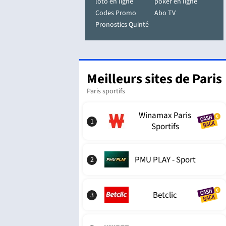
loto en ligne
poker en ligne
Codes Promo
Abo TV
Pronostics Quinté
Meilleurs sites de Paris
Paris sportifs
Winamax Paris
1
Sportifs
PMU PLAY - Sport
2
Betclic
3