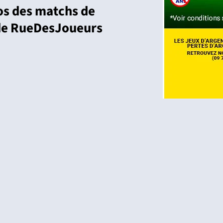
os des matchs de
 de RueDesJoueurs