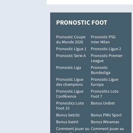
PRONOSTIC FOOT
Pronostic Coupe
Pronostic PSG
du Monde 2026
Inter Milan
Pronostic Ligue 1
Pronostic Ligue 2
Pronostic Serie A
Pronostic Premier
League
Pronostic Liga
Pronostic
Bundesliga
Pronostic Ligue
Pronostic Ligue
des champions
Europa
Pronostic Ligue
Pronostics Loto
Conférence
Foot 7
Pronostics Loto
Bonus Unibet
Foot 15
Bonus betclic
Bonus PMU Sport
Bonus bwint
Bonus Winamax
Comment jouer au
Comment jouer au