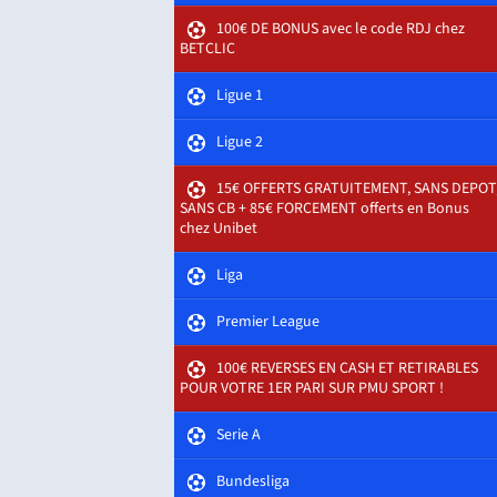
100€ DE BONUS avec le code RDJ chez
BETCLIC
Ligue 1
Ligue 2
15€ OFFERTS GRATUITEMENT, SANS DEPOT
SANS CB + 85€ FORCEMENT offerts en Bonus
chez Unibet
Liga
Premier League
100€ REVERSES EN CASH ET RETIRABLES
POUR VOTRE 1ER PARI SUR PMU SPORT !
Serie A
Bundesliga