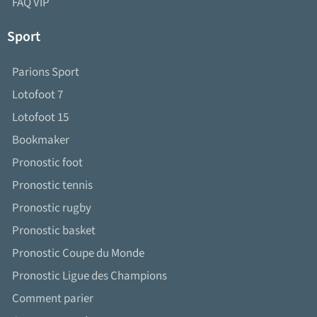
FAQ VIP
Sport
Parions Sport
Lotofoot 7
Lotofoot 15
Bookmaker
Pronostic foot
Pronostic tennis
Pronostic rugby
Pronostic basket
Pronostic Coupe du Monde
Pronostic Ligue des Champions
Comment parier