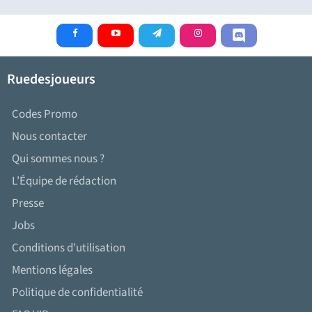
Ruedesjoueurs
Codes Promo
Nous contacter
Qui sommes nous ?
L’Équipe de rédaction
Presse
Jobs
Conditions d'utilisation
Mentions légales
Politique de confidentialité