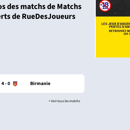
os des matchs de Matchs
erts de RueDesJoueurs
4
-
0
Birmanie
> Voir tous les matchs