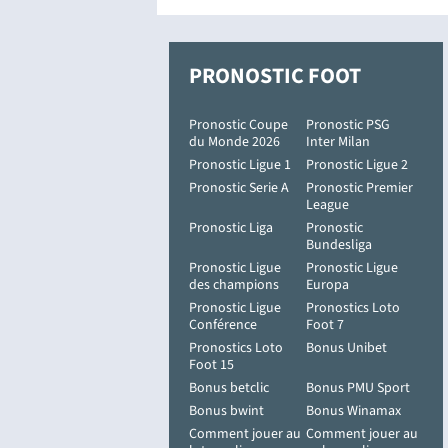
PRONOSTIC FOOT
Pronostic Coupe
Pronostic PSG
du Monde 2026
Inter Milan
Pronostic Ligue 1
Pronostic Ligue 2
Pronostic Serie A
Pronostic Premier
League
Pronostic Liga
Pronostic
Bundesliga
Pronostic Ligue
Pronostic Ligue
des champions
Europa
Pronostic Ligue
Pronostics Loto
Conférence
Foot 7
Pronostics Loto
Bonus Unibet
Foot 15
Bonus betclic
Bonus PMU Sport
Bonus bwint
Bonus Winamax
Comment jouer au
Comment jouer au