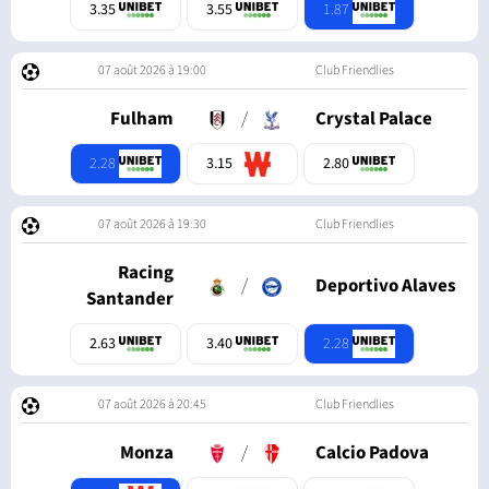
1.87
3.35
3.55
07 août 2026 à 19:00
Club Friendlies
Fulham
/
Crystal Palace
2.28
3.15
2.80
07 août 2026 à 19:30
Club Friendlies
Racing
/
Deportivo Alaves
Santander
2.28
2.63
3.40
07 août 2026 à 20:45
Club Friendlies
Monza
/
Calcio Padova