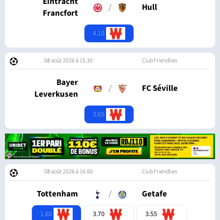
Eintracht
/
Hull
Francfort
4.10
08 août 2026 à 15:30
Club Friendlies
Bayer
/
FC Séville
Leverkusen
3.65
08 août 2026 à 16:00
Club Friendlies
Tottenham
/
Getafe
1.60
3.70
3.55