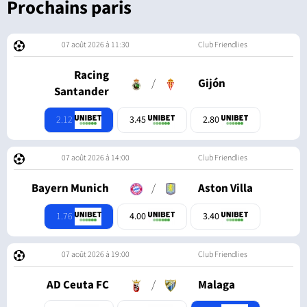
Prochains paris
07 août 2026 à 11:30
Club Friendlies
Racing
/
Gijón
Santander
2.12
3.45
2.80
07 août 2026 à 14:00
Club Friendlies
Bayern Munich
/
Aston Villa
1.76
4.00
3.40
07 août 2026 à 19:00
Club Friendlies
AD Ceuta FC
/
Malaga