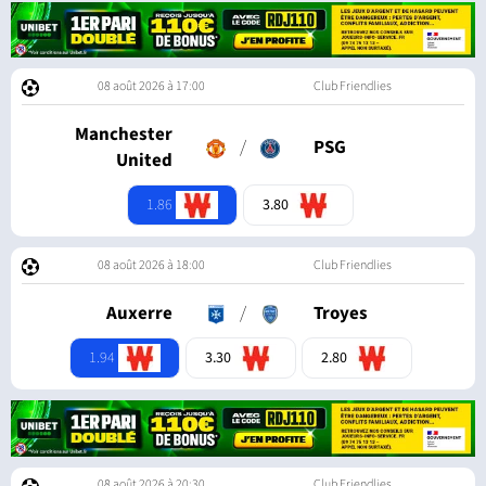
08 août 2026 à 17:00
Club Friendlies
Manchester
/
PSG
United
1.86
3.80
08 août 2026 à 18:00
Club Friendlies
Auxerre
/
Troyes
1.94
3.30
2.80
08 août 2026 à 20:30
Club Friendlies