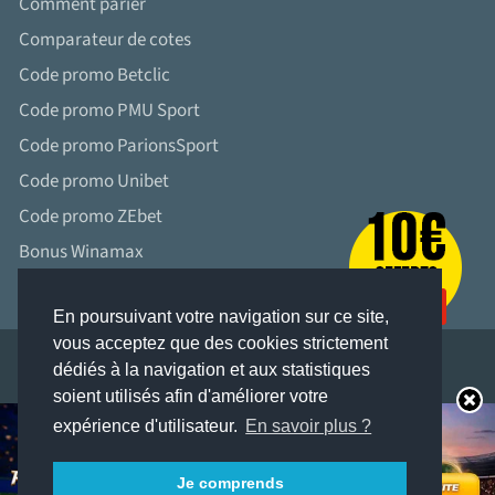
Comment parier
Comparateur de cotes
Code promo Betclic
Code promo PMU Sport
Code promo ParionsSport
Code promo Unibet
Code promo ZEbet
Bonus Winamax
En poursuivant votre navigation sur ce site,
vous acceptez que des cookies strictement
dédiés à la navigation et aux statistiques
soient utilisés afin d'améliorer votre
LES JEUX D’ARGENT ET DE HASARD PEUVENT ÊTRE DANGEREUX : PERTES
expérience d'utilisateur.
En savoir plus ?
D’ARGENT, CONFLITS FAMILIAUX, ADDICTION...
RETROUVEZ NOS CONSEILS SUR JOUEURS-INFO-SERVICE. FR (09 74 75 13 13 –
APPEL NON SURTAXÉ).
Je comprends