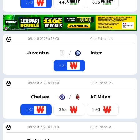
1.43
4.40
6.75
08 août 2026 à 13:00
Club Friendlies
Juventus
/
Inter
3.25
08 août 2026 à 14:00
Club Friendlies
Chelsea
/
AC Milan
1.82
3.55
2.90
08 août 2026 à 15:00
Club Friendlies