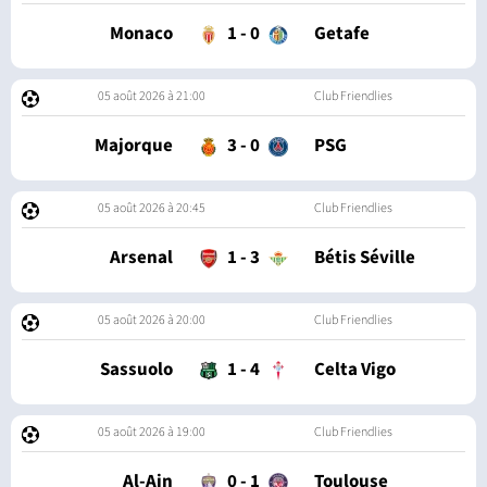
Monaco
1
-
0
Getafe
05 août 2026 à 21:00
Club Friendlies
Majorque
3
-
0
PSG
05 août 2026 à 20:45
Club Friendlies
Arsenal
1
-
3
Bétis Séville
05 août 2026 à 20:00
Club Friendlies
Sassuolo
1
-
4
Celta Vigo
05 août 2026 à 19:00
Club Friendlies
Al-Ain
0
-
1
Toulouse