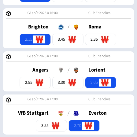
08 août 2026 à 16:00
Club Friendlies
Brighton
/
Roma
2.15
3.45
2.35
08 août 2026 à 17:00
Club Friendlies
Angers
/
Lorient
2.05
2.55
3.30
08 août 2026 à 17:00
Club Friendlies
VfB Stuttgart
/
Everton
2.70
3.55