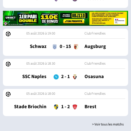
05 août 2026 à 19:00
Club Friendlies
Schwaz
0
-
15
Augsburg
05 août 2026 à 18:30
Club Friendlies
SSC Naples
2
-
1
Osasuna
05 août 2026 à 18:00
Club Friendlies
Stade Briochin
1
-
2
Brest
> Voir tous les matchs