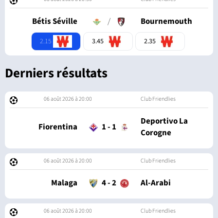
Bétis Séville
/
Bournemouth
2.15
3.45
2.35
Derniers résultats
06 août 2026 à 20:00
Club Friendlies
Deportivo La
Fiorentina
1
-
1
Corogne
06 août 2026 à 20:00
Club Friendlies
Malaga
4
-
2
Al-Arabi
06 août 2026 à 20:00
Club Friendlies