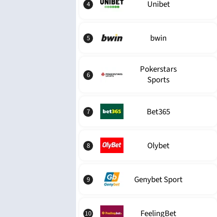
Unibet
4
bwin
5
Pokerstars
6
Sports
Bet365
7
Olybet
8
Genybet Sport
9
FeelingBet
10