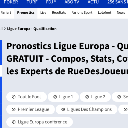
POKER
TURF
FDJ ®
ABO TV
ACTU
25€ SANS
Parier?
Pronostics
Live
Résultats
Parions Sport
Lotofoot
News
ll
Ligue Europa - Qualification
Pronostics Ligue Europa - Qu
GRATUIT - Compos, Stats, Co
les Experts de RueDesJoueu
Tout le Foot
Ligue 1
Ligue 2
Se
Premier League
Ligues Des Champions
Ligue Europa conférence