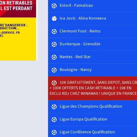
Estoril - Famalicao
Iva Jovic - Alina Korneeva
Clermont Foot - Reims
Dunkerque - Grenoble
Nantes - Red Star
Boulogne - Nancy
10€ GRATUITEMENT, SANS DEPOT, SANS CB
+ 100€ OFFERTS EN CASH RETIRABLE + 10€ EN
EXCLU RDJ CHEZ WINAMAX ! UNIQUE EN FRANCE
Ligue des Champions Qualification
Ligue Europa Qualification
Ligue Conférence Qualification