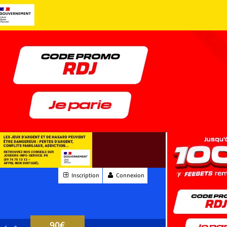
Inscription
Connexion
90€