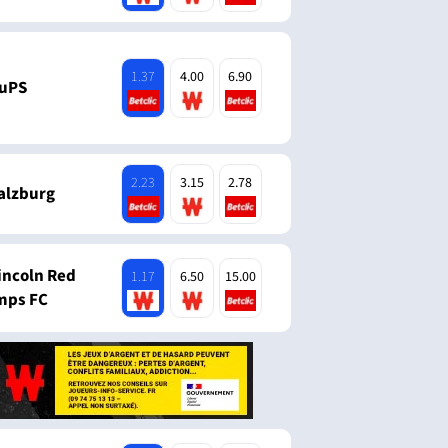
1.37
4.00
6.90
uPS
2.23
3.15
2.78
alzburg
incoln Red
1.17
6.50
15.00
mps FC