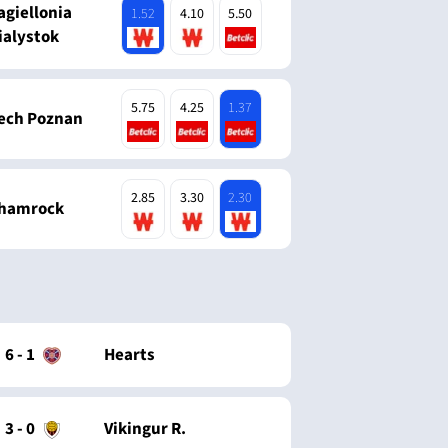
agiellonia
1.52
4.10
5.50
ialystok
5.75
4.25
1.37
ech Poznan
2.85
3.30
2.30
hamrock
6
-
1
Hearts
3
-
0
Vikingur R.