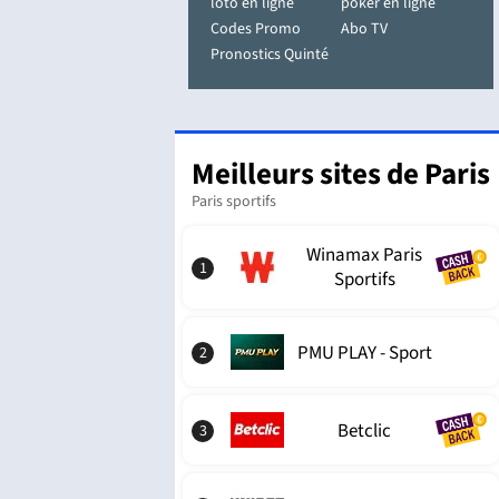
loto en ligne
poker en ligne
Codes Promo
Abo TV
Pronostics Quinté
Meilleurs sites de Paris
Paris sportifs
Winamax Paris
1
Sportifs
PMU PLAY - Sport
2
Betclic
3