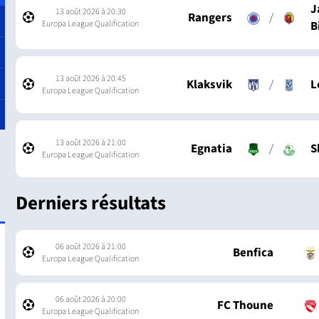
J
13 août 2026 à 20:30
Rangers
/
Europa League Qualification
B
13 août 2026 à 20:45
Klaksvik
/
L
Europa League Qualification
13 août 2026 à 21:00
Egnatia
/
S
Europa League Qualification
Derniers résultats
06 août 2026 à 21:00
Benfica
Europa League Qualification
06 août 2026 à 20:00
FC Thoune
Europa League Qualification