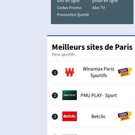
loto en ligne
poker en ligne
Codes Promo
Abo TV
Pronostics Quinté
Meilleurs sites de Paris
Paris sportifs
Winamax Paris
1
Sportifs
PMU PLAY - Sport
2
Betclic
3