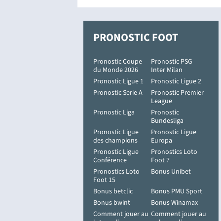
PRONOSTIC FOOT
Pronostic Coupe
Pronostic PSG
du Monde 2026
Inter Milan
Pronostic Ligue 1
Pronostic Ligue 2
Pronostic Serie A
Pronostic Premier
League
Pronostic Liga
Pronostic
Bundesliga
Pronostic Ligue
Pronostic Ligue
des champions
Europa
Pronostic Ligue
Pronostics Loto
Conférence
Foot 7
Pronostics Loto
Bonus Unibet
Foot 15
Bonus betclic
Bonus PMU Sport
Bonus bwint
Bonus Winamax
Comment jouer au
Comment jouer au