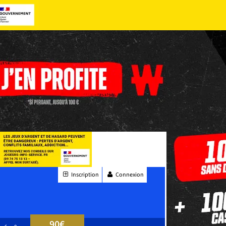
Inscription
Connexion
90€