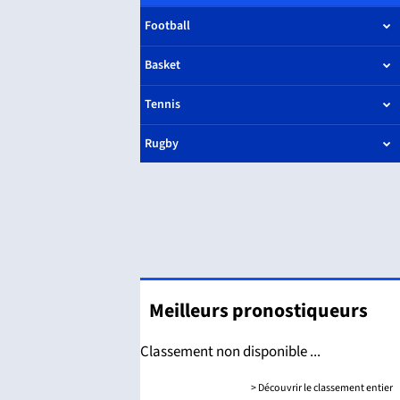
Football
Basket
Tennis
Rugby
Meilleurs pronostiqueurs
Classement non disponible ...
> Découvrir le classement entier