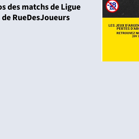
os des matchs de Ligue
ts de RueDesJoueurs