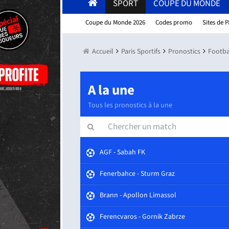
SPORT
COUPE DU MONDE
Coupe du Monde 2026
Codes promo
Sites de P
Accueil
Paris Sportifs
Pronostics
Footba
A la une
Tous les pronostics à la une
AGF - Sabah FK
Fenerbahce - Sturm Graz
Brann - Apollon Limassol
Ferencvaros - Gornik Zabrze