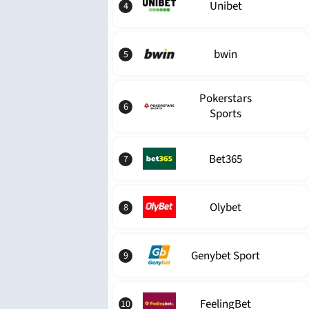
Unibet
4
bwin
5
Pokerstars
6
Sports
Bet365
7
Olybet
8
Genybet Sport
9
FeelingBet
10