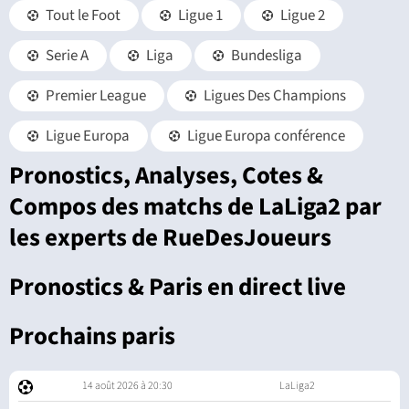
Tout le Foot
Ligue 1
Ligue 2
Serie A
Liga
Bundesliga
Premier League
Ligues Des Champions
Ligue Europa
Ligue Europa conférence
Pronostics, Analyses, Cotes &
Compos des matchs de LaLiga2 par
les experts de RueDesJoueurs
Pronostics & Paris en direct live
Prochains paris
14 août 2026 à 20:30
LaLiga2