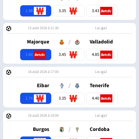
1.98
3.35
3.43
15 août 2026 à 21:30
LaLiga2
Majorque
/
Valladolid
1.64
3.45
4.85
16 août 2026 à 17:00
LaLiga2
Eibar
/
Tenerife
1.74
3.35
4.40
16 août 2026 à 19:00
LaLiga2
Burgos
/
Cordoba