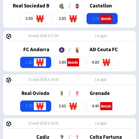
Real Sociedad B
/
Castellon
1.74
3.90
3.85
15 août 2026 à 17:00
LaLiga2
FC Andorra
/
AD Ceuta FC
1.60
3.80
4.80
15 août 2026 à 19:00
LaLiga2
Real Oviedo
/
Grenade
1.70
3.60
4.40
15 août 2026 à 19:00
LaLiga2
Cadiz
/
Celta Fortuna