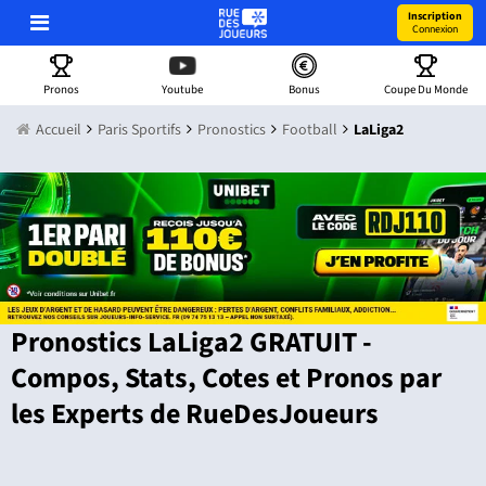
Inscription
Connexion
Pronos
Youtube
Bonus
Coupe Du Monde
Accueil
Paris Sportifs
Pronostics
Football
LaLiga2
Pronostics LaLiga2 GRATUIT -
Compos, Stats, Cotes et Pronos par
les Experts de RueDesJoueurs