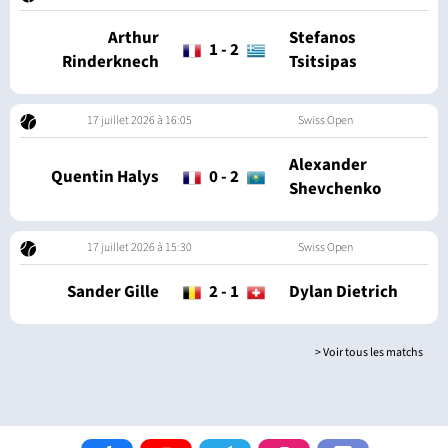
Arthur
Stefanos
1
-
2
Rinderknech
Tsitsipas
17 juillet 2026 à 16:05
Swiss Open
Alexander
Quentin Halys
0
-
2
Shevchenko
17 juillet 2026 à 15:30
Swiss Open
Sander Gille
2
-
1
Dylan Dietrich
> Voir tous les matchs