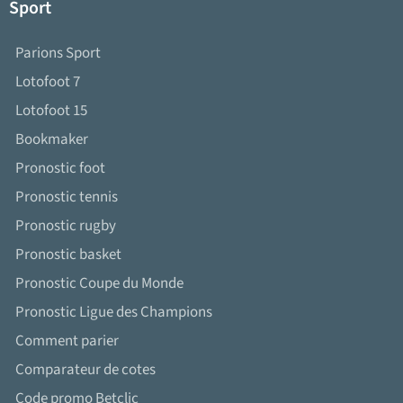
Sport
Parions Sport
Lotofoot 7
Lotofoot 15
Bookmaker
Pronostic foot
Pronostic tennis
Pronostic rugby
Pronostic basket
Pronostic Coupe du Monde
Pronostic Ligue des Champions
Comment parier
Comparateur de cotes
Code promo Betclic