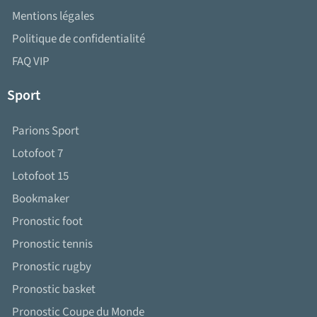
Mentions légales
Politique de confidentialité
FAQ VIP
Sport
Parions Sport
Lotofoot 7
Lotofoot 15
Bookmaker
Pronostic foot
Pronostic tennis
Pronostic rugby
Pronostic basket
Pronostic Coupe du Monde