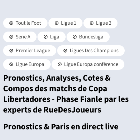
Tout le Foot
Ligue 1
Ligue 2
Serie A
Liga
Bundesliga
Premier League
Ligues Des Champions
Ligue Europa
Ligue Europa conférence
Pronostics, Analyses, Cotes &
Compos des matchs de Copa
Libertadores - Phase Fianle par les
experts de RueDesJoueurs
Pronostics & Paris en direct live