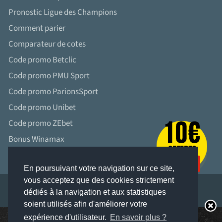
Pronostic Ligue des Champions
Comment parier
Comparateur de cotes
Code promo Betclic
Code promo PMU Sport
Code promo ParionsSport
Code promo Unibet
Code promo ZEbet
Bonus Winamax
En poursuivant votre navigation sur ce site,
vous acceptez que des cookies strictement
dédiés à la navigation et aux statistiques
soient utilisés afin d'améliorer votre
LES JEUX D’ARGENT ET DE HASARD PEUVENT ÊTRE DANGEREUX : PERTES
expérience d'utilisateur.
En savoir plus ?