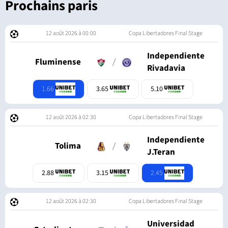
Prochains paris
12 août 2026 à 00:00
Copa Libertadores Final Stage
Independiente
Fluminense
/
Rivadavia
1.66
3.65
5.10
12 août 2026 à 02:30
Copa Libertadores Final Stage
Independiente
Tolima
/
J.Teran
2.45
2.88
3.15
12 août 2026 à 02:30
Copa Libertadores Final Stage
Universidad