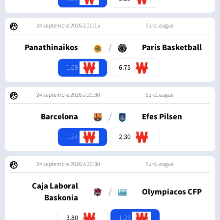
24 septembre 2026 à 20:15
EuroLeague
Panathinaikos
/
Paris Basketball
1.08
6.75
24 septembre 2026 à 20:30
EuroLeague
Barcelona
/
Efes Pilsen
1.54
2.30
24 septembre 2026 à 20:30
EuroLeague
Caja Laboral
/
Olympiacos CFP
Baskonia
1.23
3.80