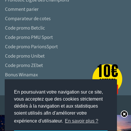
Comment parier
Comparateur de cotes
Code promo Betclic
Code promo PMU Sport
Code promo ParionsSport
Code promo Unibet
Code promo ZEbet
Bonus Winamax
En poursuivant votre navigation sur ce site,
vous acceptez que des cookies strictement
dédiés à la navigation et aux statistiques
soient utilisés afin d'améliorer votre
LES JEUX D’ARGENT ET DE HASARD PEUVENT ÊTRE DANGEREUX : PERTES
expérience d'utilisateur.
En savoir plus ?
D’ARGENT, CONFLITS FAMILIAUX, ADDICTION...
RETROUVEZ NOS CONSEILS SUR JOUEURS-INFO-SERVICE. FR (09 74 75 13 13 –