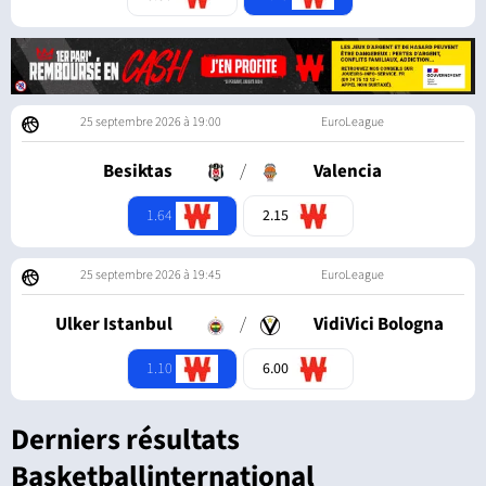
25 septembre 2026 à 19:00
EuroLeague
Besiktas
/
Valencia
1.64
2.15
25 septembre 2026 à 19:45
EuroLeague
Ulker Istanbul
/
VidiVici Bologna
1.10
6.00
Derniers résultats
Basketballinternational