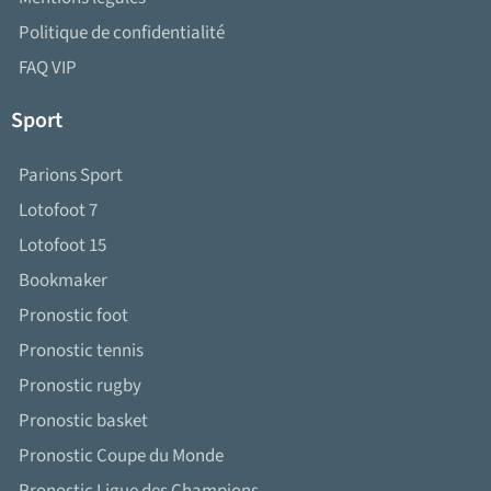
Politique de confidentialité
FAQ VIP
Sport
Parions Sport
Lotofoot 7
Lotofoot 15
Bookmaker
Pronostic foot
Pronostic tennis
Pronostic rugby
Pronostic basket
Pronostic Coupe du Monde
Pronostic Ligue des Champions