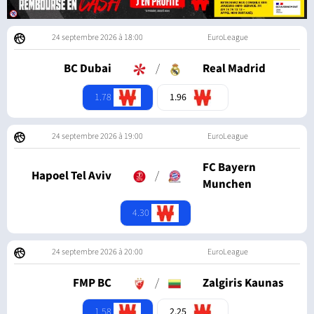
24 septembre 2026 à 18:00
EuroLeague
BC Dubai
/
Real Madrid
1.78
1.96
24 septembre 2026 à 19:00
EuroLeague
FC Bayern
Hapoel Tel Aviv
/
Munchen
4.30
24 septembre 2026 à 20:00
EuroLeague
FMP BC
/
Zalgiris Kaunas
1.58
2.25