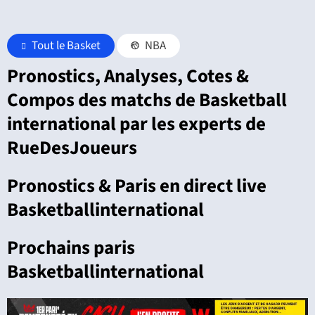
Tout le Basket
NBA
Pronostics, Analyses, Cotes &
Compos des matchs de Basketball
international par les experts de
RueDesJoueurs
Pronostics & Paris en direct live
Basketballinternational
Prochains paris
Basketballinternational