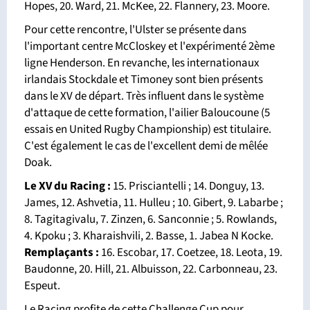
Hopes, 20. Ward, 21. McKee, 22. Flannery, 23. Moore.
Pour cette rencontre, l'Ulster se présente dans
l'important centre McCloskey et l'expérimenté 2ème
ligne Henderson. En revanche, les internationaux
irlandais Stockdale et Timoney sont bien présents
dans le XV de départ. Très influent dans le système
d'attaque de cette formation, l'ailier Baloucoune (5
essais en United Rugby Championship) est titulaire.
C'est également le cas de l'excellent demi de mêlée
Doak.
Le XV du Racing :
15. Prisciantelli ; 14. Donguy, 13.
James, 12. Ashvetia, 11. Hulleu ; 10. Gibert, 9. Labarbe ;
8. Tagitagivalu, 7. Zinzen, 6. Sanconnie ; 5. Rowlands,
4. Kpoku ; 3. Kharaishvili, 2. Basse, 1. Jabea N Kocke.
Remplaçants :
16. Escobar, 17. Coetzee, 18. Leota, 19.
Baudonne, 20. Hill, 21. Albuisson, 22. Carbonneau, 23.
Espeut.
Le Racing profite de cette Challenge Cup pour