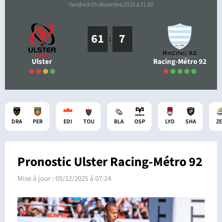
vendredi 05 décembre 2025 à 21:00
61
7
:
Ulster
Racing-Métro 92
DRA
PER
EDI
TOU
BLA
OSP
LYO
SHA
Z
Pronostic Ulster Racing-Métro 92
Mise à jour :
05/12/2025 à 07:24