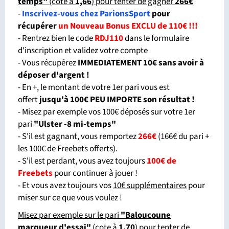
temps"
(cote à
1,66
) pour tenter de gagner
266€
-
Inscrivez-vous chez ParionsSport
pour
récupérer
un Nouveau Bonus EXCLU de 110€ !!!
- Rentrez bien le code
RDJ110
dans le formulaire
d'inscription et validez votre compte
- Vous récupérez
IMMEDIATEMENT 10€ sans avoir à
déposer d'argent !
- En +, le montant de votre 1er pari vous est
offert
jusqu'à 100€ PEU IMPORTE son résultat !
- Misez par exemple vos 100€ déposés sur votre 1er
pari
"Ulster -8 mi-temps"
- S'il est gagnant, vous remportez
266€
(166€ du pari +
les 100€ de Freebets offerts).
- S'il est perdant, vous avez toujours
100€ de
Freebets
pour continuer à jouer !
- Et vous avez toujours vos
10€ supplémentaires
pour
miser sur ce que vous voulez !
Misez par exemple sur le pari
"Baloucoune
marqueur d'essai"
(cote à
1,70
) pour tenter de