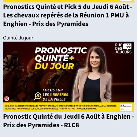
Pronostics Quinté et Pick 5 du Jeudi 6 Août -
Les chevaux repérés de la Réunion 1 PMU à
Enghien - Prix des Pyramides
Quinté du jour
Pronostic Quinté du Jeudi 6 Août à Enghien -
Prix des Pyramides - R1C8