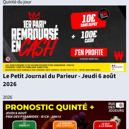
Quinté du jour
Le Petit Journal du Parieur - Jeudi 6 août
2026
2026