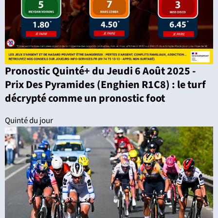
Pronostic Quinté+ du Jeudi 6 Août 2025 -
Prix Des Pyramides (Enghien R1C8) : le turf
décrypté comme un pronostic foot
Quinté du jour