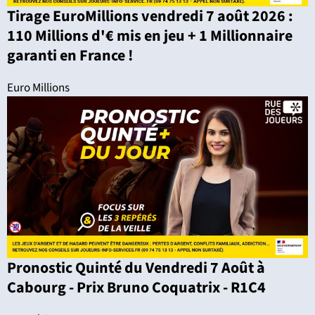
Tirage EuroMillions vendredi 7 août 2026 :
110 Millions d'€ mis en jeu + 1 Millionnaire
garanti en France !
Euro Millions
Pronostic Quinté du Vendredi 7 Août à
Cabourg - Prix Bruno Coquatrix - R1C4