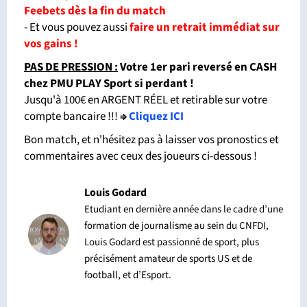
Feebets dès la fin du match
- Et vous pouvez aussi
faire un retrait immédiat sur
vos gains !
PAS DE PRESSION :
Votre 1er pari reversé en CASH
chez PMU PLAY Sport si perdant
!
Jusqu'à 100€ en ARGENT RÉEL et retirable sur votre
compte bancaire !!!
⇒
Cliquez ICI
Bon match, et n'hésitez pas à laisser vos pronostics et
commentaires avec ceux des joueurs ci-dessous !
Louis Godard
Etudiant en dernière année dans le cadre d’une
formation de journalisme au sein du CNFDI,
Louis Godard est passionné de sport, plus
précisément amateur de sports US et de
football, et d’Esport.