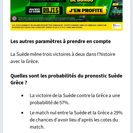
Les autres paramètres à prendre en compte
La Suède mène trois victoires à deux dans l'histoire
avec la Grèce.
Quelles sont les probabilités du pronostic Suède
Grèce ?
La victoire de la Suède contre la Grèce a une
probabilité de 57%.
Le match nul entre la Suède et la Grèce a 29%
de chances d'avoir lieu d'après les cotes du
match.