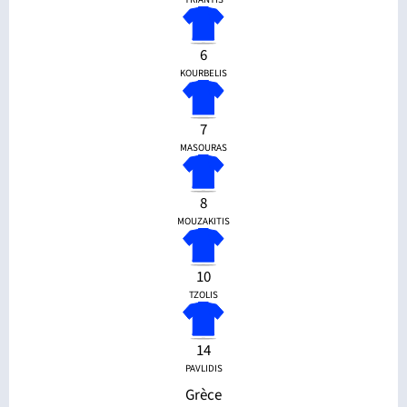
6
KOURBELIS
7
MASOURAS
8
MOUZAKITIS
10
TZOLIS
14
PAVLIDIS
Grèce