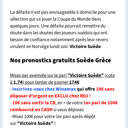
La défaite n'est pas envisageable à domicile pour une
sélection qui va jouer la Coupe du Monde dans
quelques jours. Une défaite pourrait remettre du
doute dans les doutes des joueurs suédois qui ont
besoin de confiance notamment après leur revers
virulent en Norvège lundi soir.
Victoire Suède
Nos pronostics gratuits Suède Grèce
Misez par exemple sur le pari
"Victoire Suède"
(cote
à
1,74
) pour tenter de gagner
174€
-
Inscrivez-vous chez Winamax
qui offre
10€ sans
déposer d'argent en EXCLU chez RDJ !
-
10€ sans sortir la CB
, en + de votre
1er pari de 100€
remboursé en CASH
si vous déposez
- Misez 100€ pour votre 1er pari après dépôt
sur
"Victoire Suède"
!