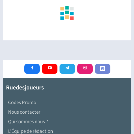
Ruedesjoueurs
Codes Promo
Nous contacter
Qui sommes nous ?
L’Équipe de rédaction