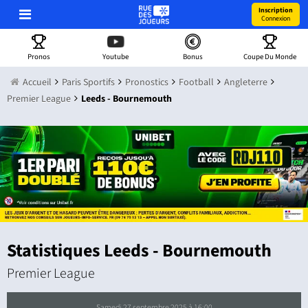
Inscription
Connexion
Pronos
Youtube
Bonus
Coupe Du Monde
Accueil
Paris Sportifs
Pronostics
Football
Angleterre
Premier League
Leeds - Bournemouth
Statistiques Leeds - Bournemouth
Premier League
samedi 27 septembre 2025 à 16:00