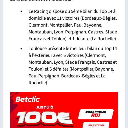
Le Racing dispose du 5ème bilan du Top 14 à
domicile avec 11 victoires (Bordeaux-Bègles,
Clermont, Montpellier, Pau, Bayonne,
Montauban, Lyon, Perpignan, Castres, Stade
Français et Toulon) et 1 défaite (La Rochelle).
Toulouse présente le meilleur bilan du Top 14
à l'extérieur avec 6 victoires (Clermont,
Montauban, Lyon, Stade Français, Castres et
Toulon) et 6 défaites (Montpellier, Bayonne,
Pau, Perpignan, Bordeaux-Bègles et La
Rochelle).