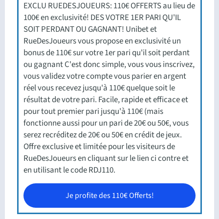
EXCLU RUEDESJOUEURS: 110€ OFFERTS au lieu de
100€ en exclusivité! DES VOTRE 1ER PARI QU'IL
SOIT PERDANT OU GAGNANT! Unibet et
RueDesJoueurs vous propose en exclusivité un
bonus de 110€ sur votre 1er pari qu'il soit perdant
ou gagnant C'est donc simple, vous vous inscrivez,
vous validez votre compte vous parier en argent
réel vous recevez jusqu'à 110€ quelque soit le
résultat de votre pari. Facile, rapide et efficace et
pour tout premier pari jusqu'à 110€ (mais
fonctionne aussi pour un pari de 20€ ou 50€, vous
serez recréditez de 20€ ou 50€ en crédit de jeux.
Offre exclusive et limitée pour les visiteurs de
RueDesJoueurs en cliquant sur le lien ci contre et
en utilisant le code RDJ110.
Je profite des 110€ Offerts!