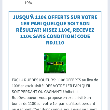
19%.
JUSQU'À 110€ OFFERTS SUR VOTRE
1ER PARI QUELQUE SOIT SON
RÉSULTAT! MISEZ 110€, RECEVEZ
110€ SANS CONDITION! CODE
RDJ110
EXCLU RUEDESJOUEURS: 110€ OFFERTS au lieu de
100€ en exclusivité! DES VOTRE 1ER PARI QU'IL
SOIT PERDANT OU GAGNANT! Unibet et
RueDesJoueurs vous propose en exclusivité un
bonus de 110€ sur votre 1er pari qu'il soit perdant
ou gagnant C'est donc simple, vous vous inscrivez,