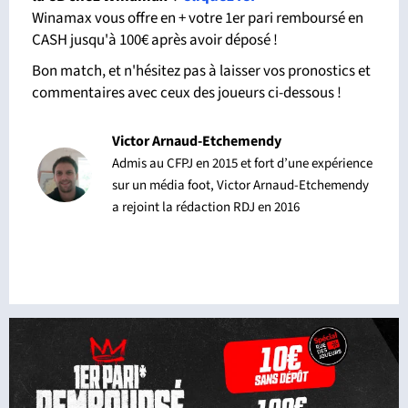
Winamax vous offre en + votre 1er pari remboursé en
CASH jusqu'à 100€ après avoir déposé !
Bon match, et n'hésitez pas à laisser vos pronostics et
commentaires avec ceux des joueurs ci-dessous !
Victor Arnaud-Etchemendy
Admis au CFPJ en 2015 et fort d’une expérience
sur un média foot, Victor Arnaud-Etchemendy
a rejoint la rédaction RDJ en 2016