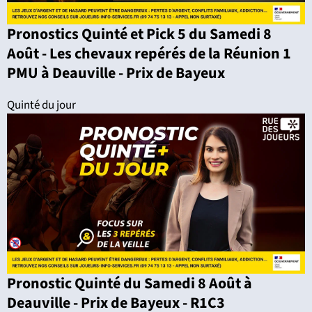
Pronostics Quinté et Pick 5 du Samedi 8
Août - Les chevaux repérés de la Réunion 1
PMU à Deauville - Prix de Bayeux
Quinté du jour
Pronostic Quinté du Samedi 8 Août à
Deauville - Prix de Bayeux - R1C3