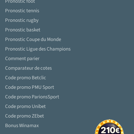
Pronostic foot
Pronostic tennis
Pronostic rugby
Pronostic basket
Pronostic Coupe du Monde
Pronostic Ligue des Champions
Comment parier
Comparateur de cotes
Code promo Betclic
Code promo PMU Sport
Code promo ParionsSport
Code promo Unibet
Code promo ZEbet
Bonus Winamax