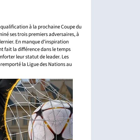
qualification à la prochaine Coupe du
miné ses trois premiers adversaires, à
dernier. En manque d'inspiration
t fait la différence dans le temps
forter leur statut de leader. Les
t remporté la Ligue des Nations au