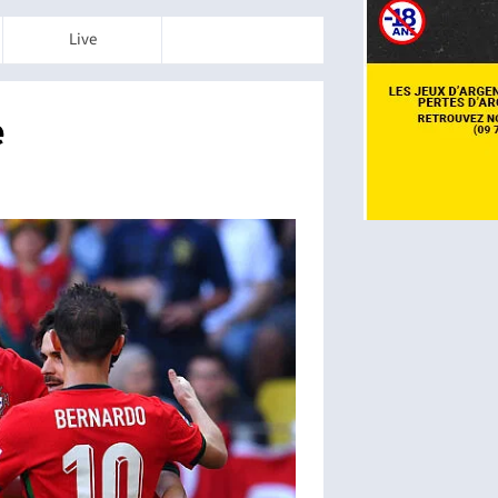
Live
e