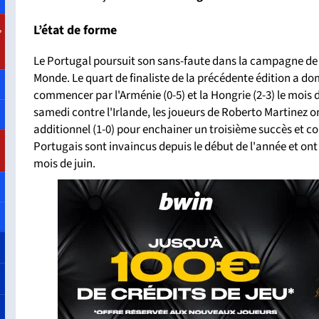
,
L’état de forme
Le Portugal poursuit son sans-faute dans la campagne de 
Monde. Le quart de finaliste de la précédente édition a do
commencer par l'Arménie (0-5) et la Hongrie (2-3) le mois 
samedi contre l'Irlande, les joueurs de Roberto Martinez on
additionnel (1-0) pour enchainer un troisième succès et con
Portugais sont invaincus depuis le début de l'année et on
mois de juin.