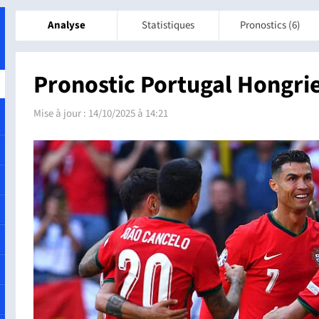
Analyse
Statistiques
Pronostics (
6
)
Pronostic Portugal Hongri
Mise à jour :
14/10/2025 à 14:21