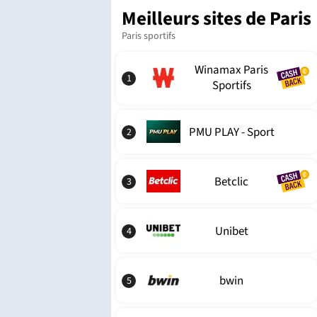
Meilleurs sites de Paris
Paris sportifs
Winamax Paris
1
Sportifs
PMU PLAY - Sport
2
Betclic
3
Unibet
4
bwin
5