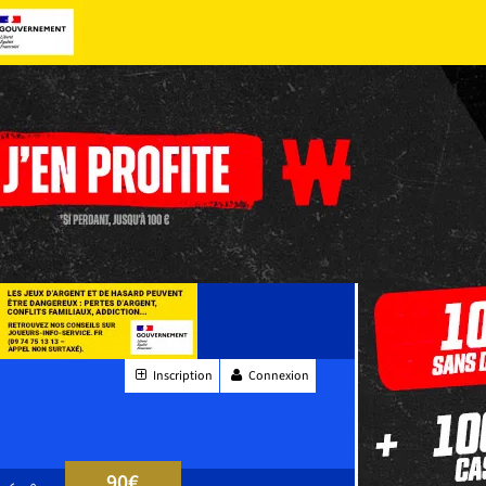
Inscription
Connexion
90€