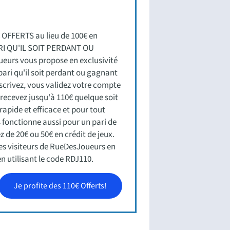
FFERTS au lieu de 100€ en
ARI QU'IL SOIT PERDANT OU
urs vous propose en exclusivité
pari qu'il soit perdant ou gagnant
scrivez, vous validez votre compte
 recevez jusqu'à 110€ quelque soit
, rapide et efficace et pour tout
 fonctionne aussi pour un pari de
z de 20€ ou 50€ en crédit de jeux.
 les visiteurs de RueDesJoueurs en
 en utilisant le code RDJ110.
Je profite des 110€ Offerts!