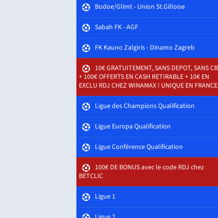
Bodoe/Glimt - Union St.Gilloise
Sabah FK - AGF
FK Kauno Zalgiris - Dinamo Zagreb
10€ GRATUITEMENT, SANS DEPOT, SANS CB
+ 100€ OFFERTS EN CASH RETIRABLE + 10€ EN
EXCLU RDJ CHEZ WINAMAX ! UNIQUE EN FRANCE
Ligue des Champions Qualification
Ligue Europa Qualification
Ligue Conférence Qualification
100€ DE BONUS avec le code RDJ chez
BETCLIC
Ligue 1
Ligue 2