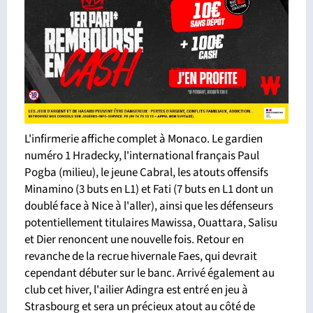
L'infirmerie affiche complet à Monaco. Le gardien
numéro 1 Hradecky, l'international français Paul
Pogba (milieu), le jeune Cabral, les atouts offensifs
Minamino (3 buts en L1) et Fati (7 buts en L1 dont un
doublé face à Nice à l'aller), ainsi que les défenseurs
potentiellement titulaires Mawissa, Ouattara, Salisu
et Dier renoncent une nouvelle fois. Retour en
revanche de la recrue hivernale Faes, qui devrait
cependant débuter sur le banc. Arrivé également au
club cet hiver, l'ailier Adingra est entré en jeu à
Strasbourg et sera un précieux atout au côté de