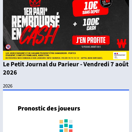
Le Petit Journal du Parieur - Vendredi 7 août
2026
2026
Pronostic des joueurs