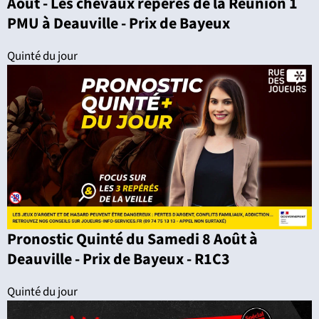
Août - Les chevaux repérés de la Réunion 1
PMU à Deauville - Prix de Bayeux
Quinté du jour
Pronostic Quinté du Samedi 8 Août à
Deauville - Prix de Bayeux - R1C3
Quinté du jour