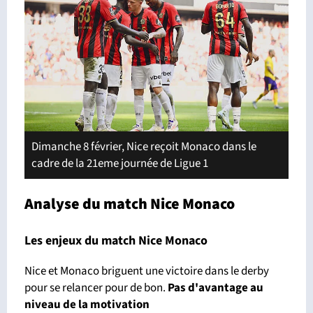
Dimanche 8 février, Nice reçoit Monaco dans le
cadre de la 21eme journée de Ligue 1
Analyse du match Nice Monaco
Les enjeux du match Nice Monaco
Nice et Monaco briguent une victoire dans le derby
pour se relancer pour de bon.
Pas d'avantage
au
niveau de la motivation