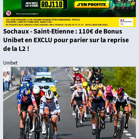
Sochaux - Saint-Etienne : 110€ de Bonus
Unibet en EXCLU pour parier sur la reprise
de la L2 !
Unibet