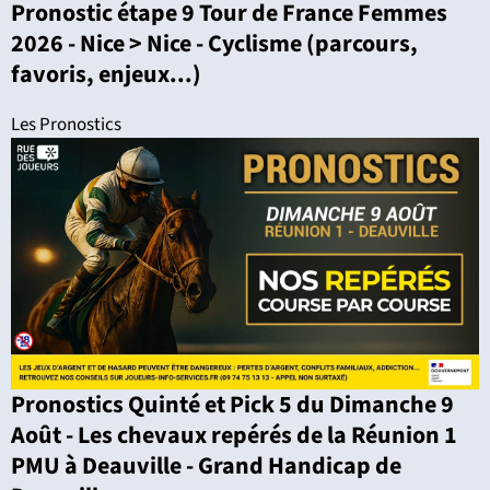
Pronostic étape 9 Tour de France Femmes
2026 - Nice > Nice - Cyclisme (parcours,
favoris, enjeux...)
Les Pronostics
Pronostics Quinté et Pick 5 du Dimanche 9
Août - Les chevaux repérés de la Réunion 1
PMU à Deauville - Grand Handicap de