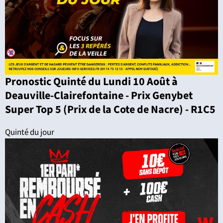
Pronostic Quinté du Lundi 10 Août à
Deauville-Clairefontaine - Prix Genybet
Super Top 5 (Prix de la Cote de Nacre) - R1C5
Quinté du jour