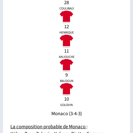
28
COULIBALY
12
HENRIQUE
11
AKLIOUCHE
9
BALOGUN
10
GOLOVIN
Monaco (3-4-3)
La composition probable de Monaco
: