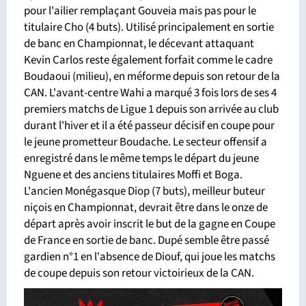
pour l'ailier remplaçant Gouveia mais pas pour le
titulaire Cho (4 buts). Utilisé principalement en sortie
de banc en Championnat, le décevant attaquant
Kevin Carlos reste également forfait comme le cadre
Boudaoui (milieu), en méforme depuis son retour de la
CAN. L'avant-centre Wahi a marqué 3 fois lors de ses 4
premiers matchs de Ligue 1 depuis son arrivée au club
durant l'hiver et il a été passeur décisif en coupe pour
le jeune prometteur Boudache. Le secteur offensif a
enregistré dans le même temps le départ du jeune
Nguene et des anciens titulaires Moffi et Boga.
L'ancien Monégasque Diop (7 buts), meilleur buteur
niçois en Championnat, devrait être dans le onze de
départ après avoir inscrit le but de la gagne en Coupe
de France en sortie de banc. Dupé semble être passé
gardien n°1 en l'absence de Diouf, qui joue les matchs
de coupe depuis son retour victoirieux de la CAN.