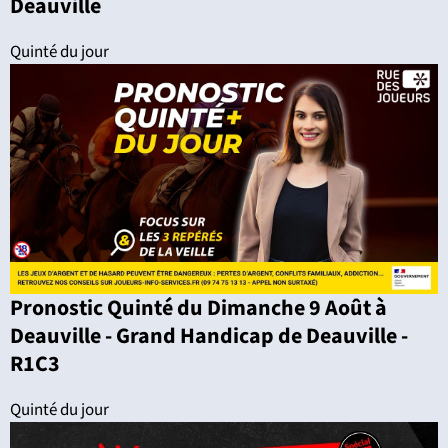
Deauville
Quinté du jour
Pronostic Quinté du Dimanche 9 Août à
Deauville - Grand Handicap de Deauville -
R1C3
Quinté du jour