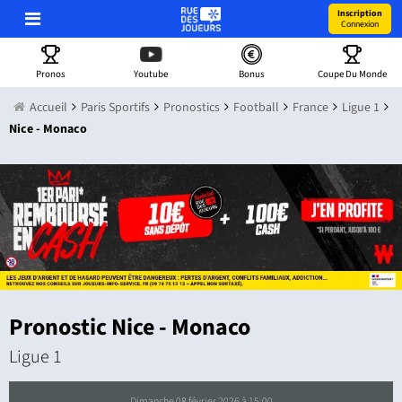
Inscription
Connexion
Pronos
Youtube
Bonus
Coupe Du Monde
Accueil
Paris Sportifs
Pronostics
Football
France
Ligue 1
Nice - Monaco
Pronostic Nice - Monaco
Ligue 1
dimanche 08 février 2026 à 15:00