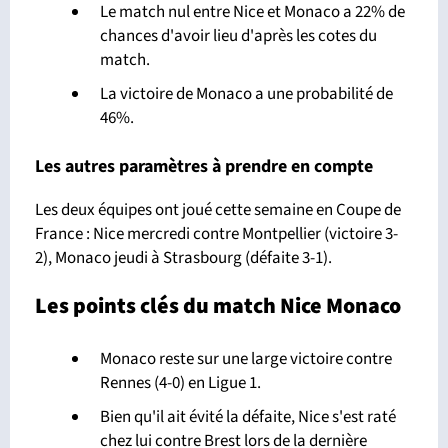
Le match nul entre Nice et Monaco a 22% de
chances d'avoir lieu d'après les cotes du
match.
La victoire de Monaco a une probabilité de
46%.
Les autres paramètres à prendre en compte
Les deux équipes ont joué cette semaine en Coupe de
France : Nice mercredi contre Montpellier (victoire 3-
2), Monaco jeudi à Strasbourg (défaite 3-1).
Les points clés du match Nice Monaco
Monaco reste sur une large victoire contre
Rennes (4-0) en Ligue 1.
Bien qu'il ait évité la défaite, Nice s'est raté
chez lui contre Brest lors de la dernière