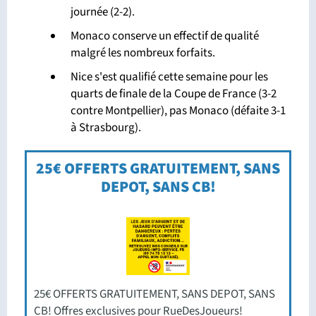
journée (2-2).
Monaco conserve un effectif de qualité
malgré les nombreux forfaits.
Nice s'est qualifié cette semaine pour les
quarts de finale de la Coupe de France (3-2
contre Montpellier), pas Monaco (défaite 3-1
à Strasbourg).
25€ OFFERTS GRATUITEMENT, SANS
DEPOT, SANS CB!
25€ OFFERTS GRATUITEMENT, SANS DEPOT, SANS
CB! Offres exclusives pour RueDesJoueurs!