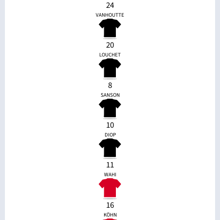
24
VANHOUTTE
20
LOUCHET
8
SANSON
10
DIOP
11
WAHI
16
KÖHN