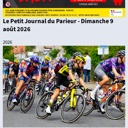
Le Petit Journal du Parieur - Dimanche 9
août 2026
2026