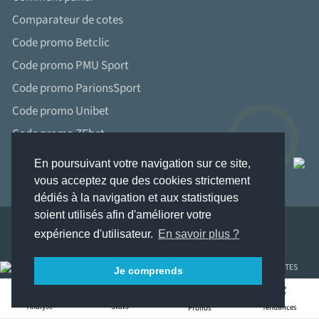
Comparateur de cotes
Code promo Betclic
Code promo PMU Sport
Code promo ParionsSport
Code promo Unibet
Code promo ZEbet
Bonus Winamax
En poursuivant votre navigation sur ce site,
vous acceptez que des cookies strictement
dédiés à la navigation et aux statistiques
soient utilisés afin d'améliorer votre
expérience d'utilisateur.
En savoir plus ?
LES JEUX D’ARGENT ET DE HASARD PEUVENT ÊTRE DANGEREUX : PERTES
Je comprends
D’ARGENT, CONFLITS FAMILIAUX, ADDICTION...
RETROUVEZ NOS CONSEILS SUR JOUEURS-INFO-SERVICE. FR (09 74 75 13 13 –
15
APPEL NON SURTAXÉ).
Stats
Analyse
Tendances
Pronos