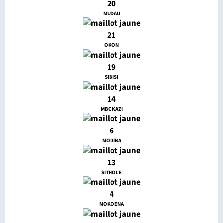
20
MUDAU
21
OKON
19
SIBISI
14
MBOKAZI
6
MODIBA
13
SITHOLE
4
MOKOENA