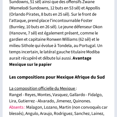
Sundowns, 51 sél) ainsi que des offensifs Zwane
(Mamelodi Sundowns, 12 buts en 53 sél) et Appollis
(Orlando Pirates, 8 buts en 25 sél). Sur le front de
l'attaque, prend place l'incontournable Foster
(Burnley, 10 buts en 26 sél). Le jeune défenseur Okon
(Hanovre, 7 sél) est également présent, comme le
gardien et capitaine Ronwen Williams (62 sél) et le
milieu Sithole qui évolue à Tondela, au Portugal. Un
temps incertain, le latéral gauche titulaire Modiba
aurait récupéré et débute lui aussi.
Avantage
Mexique sur le papier
Les compositions pour Mexique Afrique du Sud
La composition officielle du Mexique
:
Rangel - Reyes, Montes, Vasquez, Gallardo - Fidalgo,
Lira, Gutierrez - Alvarado, Jimenez, Quinones.
Absents
:
Malagon, Lozano, Martin (non convoqués car
blessés), Angulo, Araujo, Rodriguez, Sanchez, Lainez,