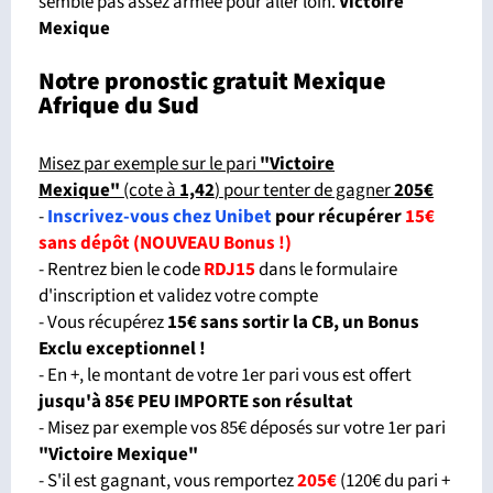
semble pas assez armée pour aller loin.
Victoire
Mexique
Notre pronostic gratuit Mexique
Afrique du Sud
Misez par exemple sur le pari
"Victoire
Mexique"
(cote à
1,42
) pour tenter de gagner
205
€
-
Inscrivez-vous chez Unibet
pour récupérer
15€
sans dépôt (NOUVEAU Bonus !)
- Rentrez bien le code
RDJ15
dans le formulaire
d'inscription et validez votre compte
- Vous récupérez
15€ sans sortir la CB, un Bonus
Exclu exceptionnel !
- En +, le montant de votre 1er pari vous est offert
jusqu'à 85€ PEU IMPORTE son résultat
- Misez par exemple vos 85€ déposés sur votre 1er pari
"Victoire Mexique"
- S'il est gagnant, vous remportez
205€
(120€ du pari +