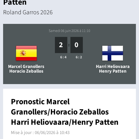
Patten
Roland Garros 2026
samedi 06 juin 2026 à 11:10
2
0
:
6 : 4
6 : 2
Marcel Granollers
Harri Heliovaara
Horacio Zeballos
Henry Patten
Pronostic Marcel
Granollers/Horacio Zeballos
Harri Heliovaara/Henry Patten
Mise à jour :
06/06/2026 à 10:43