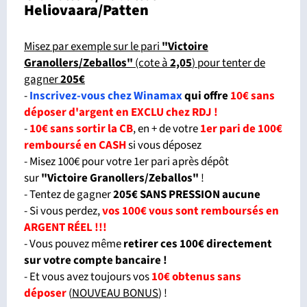
Heliovaara/Patten
Misez par exemple sur le pari
"Victoire
Granollers/Zeballos"
(cote à
2,05
) pour tenter de
gagner
205€
-
Inscrivez-vous chez Winamax
qui offre
10€ sans
déposer d'argent en EXCLU chez RDJ !
-
10€ sans sortir la CB
, en + de votre
1er pari de 100€
remboursé en CASH
si vous déposez
- Misez 100€ pour votre 1er pari après dépôt
sur
"Victoire Granollers/Zeballos"
!
- Tentez de gagner
205€ SANS PRESSION aucune
- Si vous perdez,
vos 100€ vous sont remboursés en
ARGENT RÉEL !!!
- Vous pouvez même
retirer ces 100€ directement
sur votre compte bancaire !
- Et vous avez toujours vos
10€ obtenus sans
déposer
(
NOUVEAU BONUS
) !