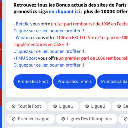
Retrouvez tous les Bonus actuels des sites de Paris 
pronostics Liga
en cliquant ici
: plus de 1000€ Offert
-
Betclic
vous offre
un 1er pari remboursé de 100€ en Feeb
Cliquez sur ce lien pour en profiter !!!
-
Winamax
vous offre
110€ en EXCLU : Votre 1er pari de 1
supplémentaires en CASH !!!
,
Cliquez sur ce lien pour en profiter !!!
-
PMU Sport
vous offre
un premier pari de 100€ rembours
Cliquez sur ce lien pour en profiter !!
Pronostics Foot
Pronostics Tennis
Pronostics Ba
Tout le Foot
Ligue 1
Ligue 2
Se
Premier League
Ligues Des Champions