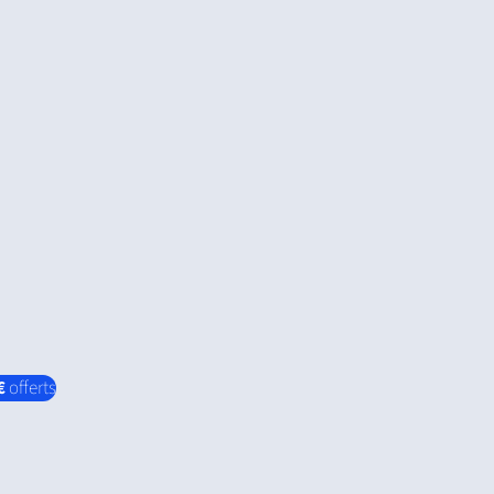
€
offerts