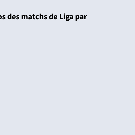
s des matchs de Liga par