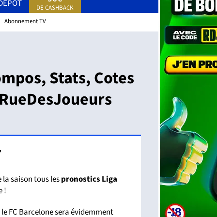
 DÉPÔT
DE CASHBACK
Abonnement TV
ompos, Stats, Cotes
e RueDesJoueurs
7
 la saison tous les
pronostics Liga
 !
 le FC Barcelone sera évidemment