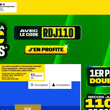
Inscription
Connexion
90€