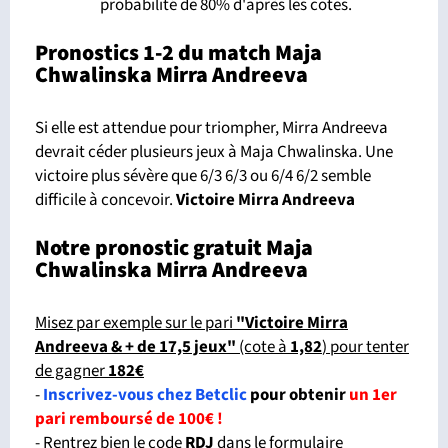
probabilité de 80% d'après les cotes.
Pronostics 1-2 du match Maja
Chwalinska Mirra Andreeva
Si elle est attendue pour triompher, Mirra Andreeva
devrait céder plusieurs jeux à Maja Chwalinska. Une
victoire plus sévère que 6/3 6/3 ou 6/4 6/2 semble
difficile à concevoir.
Victoire Mirra Andreeva
Notre pronostic gratuit Maja
Chwalinska Mirra Andreeva
Misez par exemple sur le pari
"Victoire Mirra
Andreeva & + de 17,5 jeux"
(cote à
1,82
) pour tenter
de gagner
182€
-
Inscrivez-vous chez Betclic
pour obtenir
un 1er
pari remboursé de 100€ !
- Rentrez bien le code
RDJ
dans le formulaire