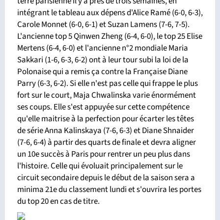
terre parisienne il y a près de trois semaines, en
intégrant le tableau aux dépens d'Alice Ramé (6-0, 6-3),
Carole Monnet (6-0, 6-1) et Suzan Lamens (7-6, 7-5).
L'ancienne top 5 Qinwen Zheng (6-4, 6-0), le top 25 Elise
Mertens (6-4, 6-0) et l'ancienne n°2 mondiale Maria
Sakkari (1-6, 6-3, 6-2) ont à leur tour subi la loi de la
Polonaise qui a remis ça contre la Française Diane
Parry (6-3, 6-2). Si elle n'est pas celle qui frappe le plus
fort sur le court, Maja Chwalinska varie énormément
ses coups. Elle s'est appuyée sur cette compétence
qu'elle maitrise à la perfection pour écarter les têtes
de série Anna Kalinskaya (7-6, 6-3) et Diane Shnaider
(7-6, 6-4) à partir des quarts de finale et devra aligner
un 10e succès à Paris pour rentrer un peu plus dans
l'histoire. Celle qui évoluait principalement sur le
circuit secondaire depuis le début de la saison sera a
minima 21e du classement lundi et s'ouvrira les portes
du top 20 en cas de titre.